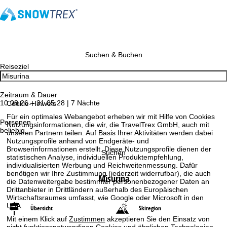
Suchen & Buchen
Reiseziel
Zeitraum & Dauer
10.08.26 – 31.05.28 | 7 Nächte
Cookie-Hinweis
Für ein optimales Webangebot erheben wir mit Hilfe von Cookies
Personen
Nutzungsinformationen, die wir, die TravelTrex GmbH, auch mit
beliebig
unseren Partnern teilen. Auf Basis Ihrer Aktivitäten werden dabei
Nutzungsprofile anhand von Endgeräte- und
Browserinformationen erstellt. Diese Nutzungsprofile dienen der
Suchen
statistischen Analyse, individuellen Produktempfehlung,
individualisierten Werbung und Reichweitenmessung. Dafür
benötigen wir Ihre Zustimmung (jederzeit widerrufbar), die auch
Misurina
die Datenweitergabe bestimmter personenbezogener Daten an
Drittanbieter in Drittländern außerhalb des Europäischen
Wirtschaftsraumes umfasst, wie Google oder Microsoft in den
USA.
Übersicht
Skiregion
Mit einem Klick auf
Zustimmen
akzeptieren Sie den Einsatz von