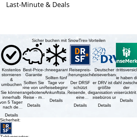
Last-Minute & Deals
e
Sicher buchen mit SnowTrex-Vorteilen
Kostenlos
Best-Price-
Schneegarantie
Reisepreis-
Deutscher
Reiserücktrittsvers
stornieren
Garantie
Sicherungsschein
Reiseverband
Sollten fünf
Sie haben d
&
Sollten Sie
Tage vor
Der DRSF
Der DRV ist die
Wahl zwisch
umbuchen
eine von uns
Reisebeginn
schützt
größte
der
Sie können
angebotene
(Ankunftstag)
Reisende, die
Organisation von
Reiserücktrit
innerhalb
Reise - mit
aufgrund von
eine
Reisebüros und
Versicheru
Details
Details
von 5 Tagen
gleicher
Schneemangel
Pauschalreise
Reiseveranstaltern
(inklusive 
Details
Details
Details
nach der
Verfügbarkeit
…
oder
in …
Buchung
und …
verbundene
Details
kostenfrei
Reiseleistungen
Sicherheit
:
zurücktreten,
…
…
Zahlungsarten
: