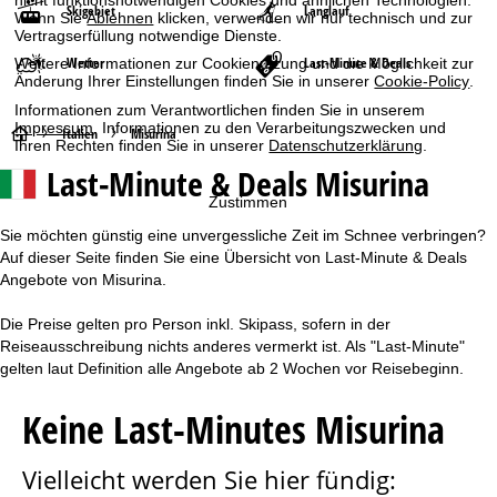
nicht funktionsnotwendigen Cookies und ähnlichen Technologien.
Skigebiet
Langlauf
Wenn Sie
Ablehnen
klicken, verwenden wir nur technisch und zur
Vertragserfüllung notwendige Dienste.
Wetter
Last-Minute & Deals
Weitere Informationen zur Cookienutzung und die Möglichkeit zur
Änderung Ihrer Einstellungen finden Sie in unserer
Cookie-Policy
.
Informationen zum Verantwortlichen finden Sie in unserem
Impressum
. Informationen zu den Verarbeitungszwecken und
S
Italien
Misurina
Ihren Rechten finden Sie in unserer
Datenschutzerklärung
.
Last-Minute & Deals Misurina
t
Zustimmen
a
Sie möchten günstig eine unvergessliche Zeit im Schnee verbringen?
Auf dieser Seite finden Sie eine Übersicht von Last-Minute & Deals
r
Angebote von Misurina.
t
Die Preise gelten pro Person inkl. Skipass, sofern in der
Reiseausschreibung nichts anderes vermerkt ist. Als "Last-Minute"
s
gelten laut Definition alle Angebote ab 2 Wochen vor Reisebeginn.
e
Keine Last-Minutes Misurina
i
Vielleicht werden Sie hier fündig:
t