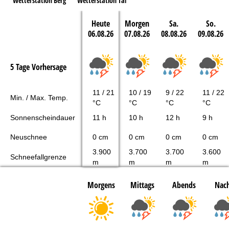
Wetterstation Berg
Wetterstation Tal
Heute
Morgen
Sa.
So.
06.08.26
07.08.26
08.08.26
09.08.26
5 Tage Vorhersage
11 / 21
10 / 19
9 / 22
11 / 22
Min. / Max. Temp.
°C
°C
°C
°C
Sonnenscheindauer
11 h
10 h
12 h
9 h
Neuschnee
0 cm
0 cm
0 cm
0 cm
3.900
3.700
3.700
3.600
Schneefallgrenze
m
m
m
m
Morgens
Mittags
Abends
Nach