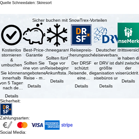
Quelle Schneedaten: Skiresort
Sicher buchen mit SnowTrex-Vorteilen
Kostenlos
Best-Price-
Schneegarantie
Reisepreis-
Deutscher
Reiserücktrittsvers
stornieren
Garantie
Sicherungsschein
Reiseverband
Sollten fünf
Sie haben d
&
Sollten Sie
Tage vor
Der DRSF
Der DRV ist die
Wahl zwisch
umbuchen
eine von uns
Reisebeginn
schützt
größte
der
Sie können
angebotene
(Ankunftstag)
Reisende, die
Organisation von
Reiserücktrit
innerhalb
Reise - mit
aufgrund von
eine
Reisebüros und
Versicheru
Details
Details
von 5 Tagen
gleicher
Schneemangel
Pauschalreise
Reiseveranstaltern
(inklusive 
Details
Details
Details
nach der
Verfügbarkeit
…
oder
in …
Buchung
und …
verbundene
Details
kostenfrei
Reiseleistungen
Sicherheit
:
zurücktreten,
…
…
Zahlungsarten
:
Social Media
: