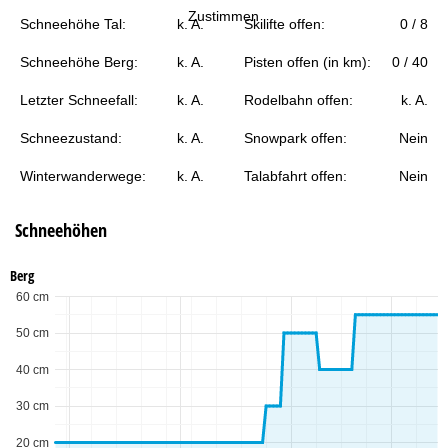
t
Zustimmen
Schneehöhe Tal:
k. A.
Skilifte offen:
0 / 8
e
Schneehöhe Berg:
k. A.
Pisten offen (in km):
0 / 40
Letzter Schneefall:
k. A.
Rodelbahn offen:
k. A.
Schneezustand:
k. A.
Snowpark offen:
Nein
Winterwanderwege:
k. A.
Talabfahrt offen:
Nein
Schneehöhen
Berg
60 cm
50 cm
40 cm
30 cm
20 cm