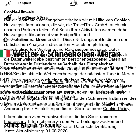
Langlauf
Wetter
Cookie-Hinweis
Last-Minute & Deals
Für ein optimales Webangebot erheben wir mit Hilfe von Cookies
Nutzungsinformationen, die wir, die TravelTrex GmbH, auch mit
unseren Partnern teilen. Auf Basis Ihrer Aktivitäten werden dabei
Nutzungsprofile anhand von Endgeräte- und
S
Browserinformationen erstellt. Diese Nutzungsprofile dienen der
Italien
Meran
statistischen Analyse, individuellen Produktempfehlung,
individualisierten Werbung und Reichweitenmessung. Dafür
Wetter & Schneehöhen Meran
t
benötigen wir Ihre Zustimmung (jederzeit widerrufbar), die auch
die Datenweitergabe bestimmter personenbezogener Daten an
Drittanbieter in Drittländern außerhalb des Europäischen
a
Sie suchen Informationen über die aktuellen Schneeverhältnisse? Hier
Wirtschaftsraumes umfasst, wie Google oder Microsoft in den
USA.
finden Sie die aktuelle Wettervorhersage der nächsten Tage in Meran.
r
I.d.R. kann man sich auch einen direkten Eindruck per Webcam
Mit einem Klick auf
Zustimmen
akzeptieren Sie den Einsatz von
verschaffen. Zusätzlich werden geöffnete Lifte im Skigebiet in Meran
nicht funktionsnotwendigen Cookies und ähnlichen Technologien.
t
Wenn Sie
Ablehnen
klicken, verwenden wir nur technisch und zur
sowie aktuelle Schneehöhen am Berg und im Tal angezeigt. Das
Vertragserfüllung notwendige Dienste.
Diagramm ermöglicht einen Vergleich zu den Schneeverhältnissen des
s
Weitere Informationen zur Cookienutzung und die Möglichkeit zur
Vorjahrs wie auch einen Überblick über die gesamte Saison in Meran.
Änderung Ihrer Einstellungen finden Sie in unserer
Cookie-Policy
.
e
Informationen zum Verantwortlichen finden Sie in unserem
Impressum
. Informationen zu den Verarbeitungszwecken und
Schneehöhen & Pisteninfos
Ihren Rechten finden Sie in unserer
Datenschutzerklärung
.
i
letzte Aktualisierung: 01.08.2026