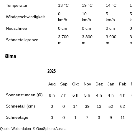
Temperatur
13 °C
19 °C
14 °C
1
0
10
5
5
Windgeschwindigkeit
km/h
km/h
km/h
k
Neuschnee
0 cm
0 cm
0 cm
0
3.700
3.800
3.900
3
Schneefallgrenze
m
m
m
Klima
2025
Aug
Sep
Okt
Nov
Dez
Jan
Feb
Sonnenstunden (Ø)
8 h
7 h
6 h
5 h
4 h
4 h
4 h
Schneefall (cm)
0
0
14
39
13
52
62
Schneetage
0
0
1
7
3
9
11
Quelle Wetterdaten: © GeoSphere Austria