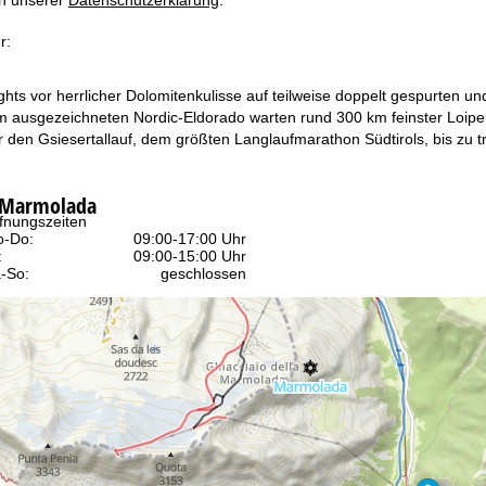
r:
ights vor herrlicher Dolomitenkulisse auf teilweise doppelt gespurten 
m ausgezeichneten Nordic-Eldorado warten rund 300 km feinster Loipen
r den Gsiesertallauf, dem größten Langlaufmarathon Südtirols, bis zu
e Marmolada
fnungszeiten
-Do:
09:00-17:00 Uhr
:
09:00-15:00 Uhr
-So:
geschlossen
Beratung
r Kontaktseite