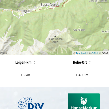
©
Maptoolkit
©
OSM
, © OSM
Loipen-km
Höhe-Ort
15 km
1.450 m