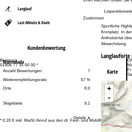
Langlauf
t
Loipenkilomete
Zustimmen
Last-Minute & Deals
s
Sportliche Highl
Kronplatz. In de
e
Antholzertal übe
Abwechslung.
Kundenbewertung
i
Langlaufort
t
Beratung
Öf
Marmolada
01806 77 35 00 00 *
Mo
Fr
Karte
Anzahl Bewertungen:
7
e
Sa
Weiterempfehlungsrate:
57 %
+
Orte
8,0
-
Skigebiete
9,1
Details
Zu
* 0,20 € inkl. MwSt./Anruf aus den dt. Fest- und Mobilfunknetzen