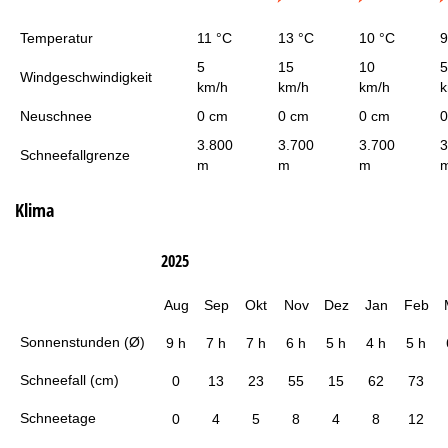
Temperatur
11 °C
13 °C
10 °C
9
5
15
10
5
Windgeschwindigkeit
km/h
km/h
km/h
k
Neuschnee
0 cm
0 cm
0 cm
0
3.800
3.700
3.700
3
Schneefallgrenze
m
m
m
Klima
2025
Aug
Sep
Okt
Nov
Dez
Jan
Feb
Sonnenstunden (Ø)
9 h
7 h
7 h
6 h
5 h
4 h
5 h
Schneefall (cm)
0
13
23
55
15
62
73
Schneetage
0
4
5
8
4
8
12