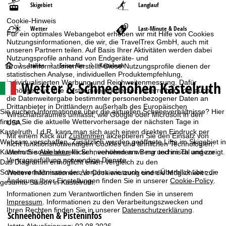
Skigebiet
Langlauf
Cookie-Hinweis
Wetter
Last-Minute & Deals
Für ein optimales Webangebot erheben wir mit Hilfe von Cookies
Nutzungsinformationen, die wir, die TravelTrex GmbH, auch mit
unseren Partnern teilen. Auf Basis Ihrer Aktivitäten werden dabei
Nutzungsprofile anhand von Endgeräte- und
S
Italien
Seiser Alm
Kastelruth
Browserinformationen erstellt. Diese Nutzungsprofile dienen der
statistischen Analyse, individuellen Produktempfehlung,
Wetter & Schneehöhen Kastelruth
individualisierten Werbung und Reichweitenmessung. Dafür
t
benötigen wir Ihre Zustimmung (jederzeit widerrufbar), die auch
die Datenweitergabe bestimmter personenbezogener Daten an
a
Drittanbieter in Drittländern außerhalb des Europäischen
Sie suchen Informationen über die aktuellen Schneeverhältnisse? Hier
Wirtschaftsraumes umfasst, wie Google oder Microsoft in den
finden Sie die aktuelle Wettervorhersage der nächsten Tage in
USA.
r
Kastelruth. I.d.R. kann man sich auch einen direkten Eindruck per
Mit einem Klick auf
Zustimmen
akzeptieren Sie den Einsatz von
Webcam verschaffen. Zusätzlich werden geöffnete Lifte im Skigebiet in
nicht funktionsnotwendigen Cookies und ähnlichen Technologien.
t
Kastelruth sowie aktuelle Schneehöhen am Berg und im Tal angezeigt.
Wenn Sie
Ablehnen
klicken, verwenden wir nur technisch und zur
Vertragserfüllung notwendige Dienste.
Das Diagramm ermöglicht einen Vergleich zu den
s
Schneeverhältnissen des Vorjahrs wie auch einen Überblick über die
Weitere Informationen zur Cookienutzung und die Möglichkeit zur
Änderung Ihrer Einstellungen finden Sie in unserer
Cookie-Policy
.
gesamte Saison in Kastelruth.
e
Informationen zum Verantwortlichen finden Sie in unserem
Impressum
. Informationen zu den Verarbeitungszwecken und
i
Ihren Rechten finden Sie in unserer
Datenschutzerklärung
.
Schneehöhen & Pisteninfos
letzte Aktualisierung: 02.08.2026