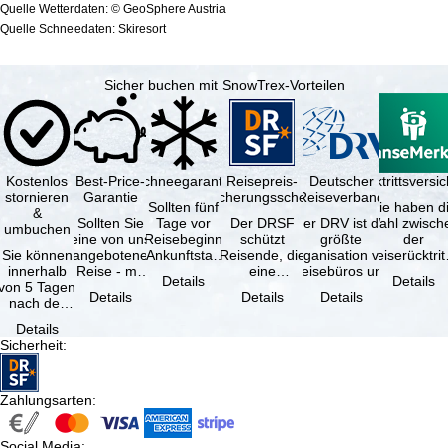
Quelle Wetterdaten: © GeoSphere Austria
Quelle Schneedaten: Skiresort
Sicher buchen mit SnowTrex-Vorteilen
Kostenlos
Best-Price-
Schneegarantie
Reisepreis-
Deutscher
Reiserücktrittsvers
stornieren
Garantie
Sicherungsschein
Reiseverband
Sollten fünf
Sie haben d
&
Sollten Sie
Tage vor
Der DRSF
Der DRV ist die
Wahl zwisch
umbuchen
eine von uns
Reisebeginn
schützt
größte
der
Sie können
angebotene
(Ankunftstag)
Reisende, die
Organisation von
Reiserücktrit
innerhalb
Reise - mit
aufgrund von
eine
Reisebüros und
Versicheru
Details
Details
von 5 Tagen
gleicher
Schneemangel
Pauschalreise
Reiseveranstaltern
(inklusive 
Details
Details
Details
nach der
Verfügbarkeit
…
oder
in …
Buchung
und …
verbundene
Details
kostenfrei
Reiseleistungen
Sicherheit
:
zurücktreten,
…
…
Zahlungsarten
:
Social Media
: