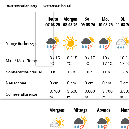
Wetterstation Berg
Wetterstation Tal
Heute
Morgen
So.
Mo.
Di.
07.08.26
08.08.26
09.08.26
10.08.26
11.08.2
5 Tage Vorhersage
8 / 15
8 / 15
9 / 17
10 /
10 /
Min. / Max. Temp.
°C
°C
°C
17 °C
17 °
Sonnenscheindauer
9 h
13 h
10 h
11 h
12 h
Neuschnee
0 cm
0 cm
0 cm
0 cm
0 cm
3.700
3.500
3.600
3.700
3.80
Schneefallgrenze
m
m
m
m
m
Morgens
Mittags
Abends
Nach