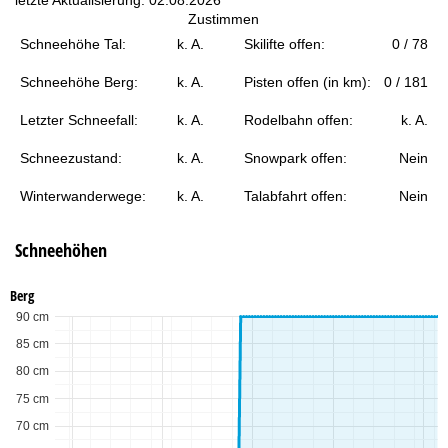
t
Zustimmen
Schneehöhe Tal:
k. A.
Skilifte offen:
0 / 78
e
Schneehöhe Berg:
k. A.
Pisten offen (in km):
0 / 181
Letzter Schneefall:
k. A.
Rodelbahn offen:
k. A.
Schneezustand:
k. A.
Snowpark offen:
Nein
Winterwanderwege:
k. A.
Talabfahrt offen:
Nein
Schneehöhen
Berg
90 cm
85 cm
80 cm
75 cm
70 cm