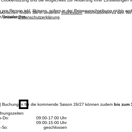
 Cookienutzung und die Möglichkeit zur Änderung Ihrer Einstellungen f
n pro Person inkl. Skipass, sofern in der Reiseausschreibung nichts ande
wortlichen finden Sie in unserem
Impressum
. Informationen zu den V
 Reisebeginn.
in unserer
Datenschutzerklärung
.
| Buchungen für die kommende Saison 26/27 können zudem
bis zum 
fnungszeiten
-Do:
09:00-17:00 Uhr
:
09:00-15:00 Uhr
-So:
geschlossen