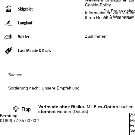
Weitere Informationen zur
Cookie-Policy
.
Skigebiet
t
Die Preise gelte
Informationen zum Verant
ab 2 Wochen vor
Ihren Rechten finden Sie 
Langlauf
s
e
Zustimmen
Wetter
i
Last-Minute & Deals
t
e
Suchen...
Sortierung nach:
Unsere Empfehlung
Vorfreude ohne Risiko:
Mit
Flex-Option
buchen 
Tipp
storniert
werden
(Details)
Beratung
Öf
01806 77 35 00 00 *
Mo
Fr
Sa