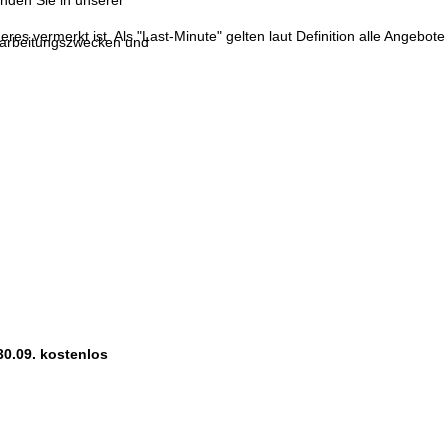
inden Sie in unserer
res vermerkt ist. Als "Last-Minute" gelten laut Definition alle Angebote
erarbeitungszwecken und
30.09. kostenlos