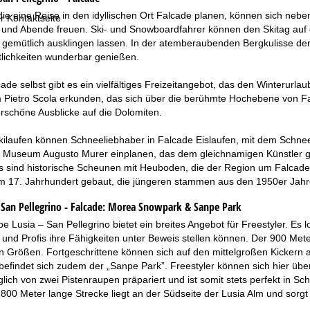
die eine Reise in den idyllischen Ort Falcade planen, können sich neb
r Kontaktseite
 und Abende freuen. Ski- und Snowboardfahrer können den Skitag auf d
o gemütlich ausklingen lassen. In der atemberaubenden Bergkulisse de
tlichkeiten wunderbar genießen.
ade selbst gibt es ein vielfältiges Freizeitangebot, das den Winterurl
Pietro Scola erkunden, das sich über die berühmte Hochebene von Falca
schöne Ausblicke auf die Dolomiten.
Skilaufen können Schneeliebhaber in Falcade Eislaufen, mit dem Schne
Museum Augusto Murer einplanen, das dem gleichnamigen Künstler gewid
s sind historische Scheunen mit Heuboden, die der Region um Falcade
im 17. Jahrhundert gebaut, die jüngeren stammen aus den 1950er Jahr
an Pellegrino - Falcade:
Morea Snowpark & Sanpe Park
pe Lusia – San Pellegrino bietet ein breites Angebot für Freestyler. Es 
 und Profis ihre Fähigkeiten unter Beweis stellen können. Der 900 Met
en Größen. Fortgeschrittene können sich auf den mittelgroßen Kickern 
befindet sich zudem der „Sanpe Park”. Freestyler können sich hier üb
glich von zwei Pistenraupen präpariert und ist somit stets perfekt in 
800 Meter lange Strecke liegt an der Südseite der Lusia Alm und sorgt 