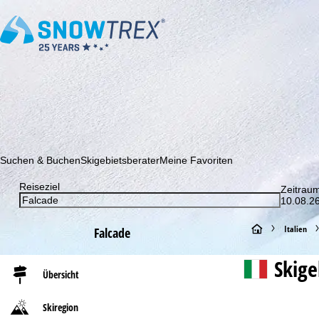
Abonnieren Sie unseren Newsletter und erfahren Sie als Erster 
Suchen & Buchen
Skigebietsberater
Meine Favoriten
Reiseziel
Zeitrau
10.08.26
S
Italien
Falcade
t
Skig
Übersicht
a
Skiregion
r