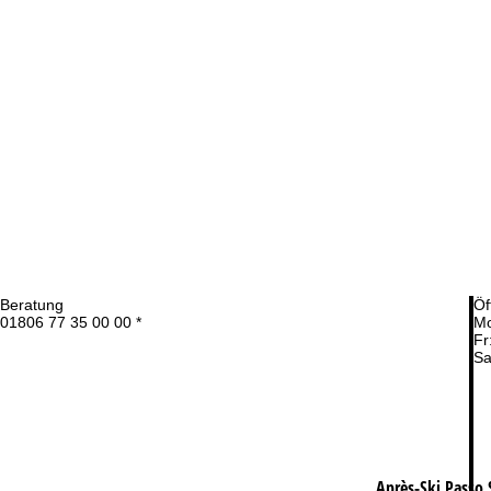
Beratung
Öf
01806 77 35 00 00 *
Mo
Fr
Sa
Après-Ski Passo 