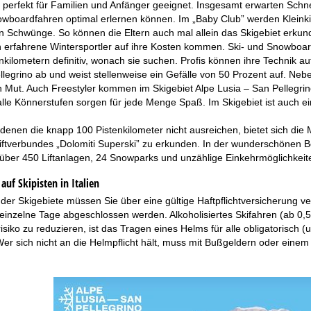
t perfekt für Familien und Anfänger geeignet. Insgesamt erwarten Schn
owboardfahren optimal erlernen können. Im „Baby Club” werden Kleinki
n Schwünge. So können die Eltern auch mal allein das Skigebiet erkun
 erfahrene Wintersportler auf ihre Kosten kommen. Ski- und Snowboard
ilometern definitiv, wonach sie suchen. Profis können ihre Technik auf d
legrino ab und weist stellenweise ein Gefälle von 50 Prozent auf. Ne
n Mut. Auch Freestyler kommen im Skigebiet Alpe Lusia – San Pellegrin
alle Könnerstufen sorgen für jede Menge Spaß. Im Skigebiet ist auch e
 denen die knapp 100 Pistenkilometer nicht ausreichen, bietet sich di
Liftverbundes „Dolomiti Superski” zu erkunden. In der wunderschönen 
, über 450 Liftanlagen, 24 Snowparks und unzählige Einkehrmöglichkei
auf Skipisten in Italien
der Skigebiete müssen Sie über eine gültige Haftpflichtversicherung v
 einzelne Tage abgeschlossen werden. Alkoholisiertes Skifahren (ab 0,5
isiko zu reduzieren, ist das Tragen eines Helms für alle obligatorisch 
r sich nicht an die Helmpflicht hält, muss mit Bußgeldern oder einem