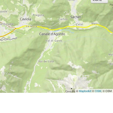
KARTE
©
Maptoolkit
©
OSM
, © OSM