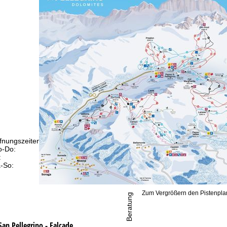
fnungszeiten
-Do:
09:00-17:00 Uhr
:
09:00-15:00 Uhr
-So:
geschlossen
Zum Vergrößern den Pistenplan
Beratung
San Pellegrino - Falcade