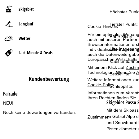
Skigebiet
t
Höchster Punkt
Langlauf
s
Tiefster Punkt:
Cookie-Hinweis
Für ein optimales Webange
e
Höhe Skiort:
Wetter
auch mit unseren Partnern
Browserinformationen erste
Lifte insgesamt
individualisierten Werbun
i
Last-Minute & Deals
auch die Datenweitergabe
Europäischen Wirtschafts
Kabinenbahne
t
Mit einem Klick auf
Zusti
Technologien. Wenn Sie
A
Sessellifte:
e
Kundenbewertung
Weitere Informationen zur
Cookie-Policy
.
Schlepplifte:
Informationen zum Verant
Falcade
Ihren Rechten finden Sie 
Skigebiet
Passo S
NEU!
Mit dem Skipass 
Noch keine Bewertungen vorhanden.
im Gebiet Alpe d
Zustimmen
und Snowboardfah
Pistenkilometer