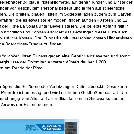
eeliebhaber 34 blaue Pistenkilometer, auf denen Kinder und Einsteiger
nder von geschultem Personal betreut und lernen auf spielerische
den. Die breiten, blauen Pisten im Skigebiet laden zudem zum Carven
fahrer, die es etwas steiler mögen, finden auf den 49 roten und 12
er Piste La Volata unter Beweis stellen. Die beliebte Abfahrt fällt in
ben Kondition und Können erfordert das Bezwingen dieser Piste auch
o auf ihre Kosten. Drei Funparks mit unterschiedlichsten Hindernissen
ine Boardcross-Strecke zu finden.
e Möglichkeit, ihren Skipass gegen eine Gebühr aufzuwerten und somit
Bergkulisse der Dolomiten erwarten Winterurlauber 1.200
ten am Rande der Piste.
erfügen, die Schäden oder Verletzungen Dritter abdeckt. Diese kann
 Promille) ist untersagt und wird mit hohen Geldbußen bestraft. Um
(unabhängig vom Alter, auf allen Skiabfahrten, in Snowparks und auf
 Verweis der Pisten rechnen.