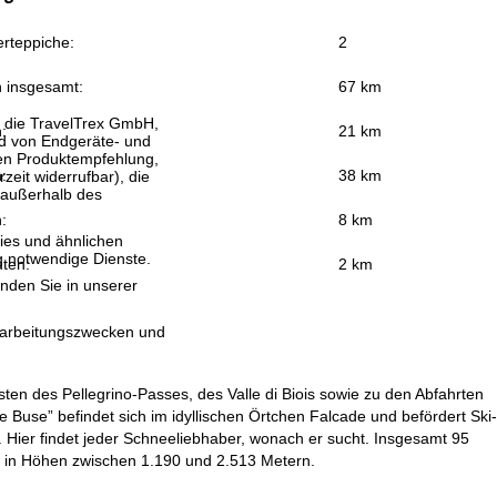
rteppiche:
2
n insgesamt:
67 km
, die TravelTrex GmbH,
:
21 km
and von Endgeräte- und
llen Produktempfehlung,
:
38 km
eit widerrufbar), die
 außerhalb des
:
8 km
ies und ähnlichen
g notwendige Dienste.
uten:
2 km
inden Sie in unserer
erarbeitungszwecken und
ten des Pellegrino-Passes, des Valle di Biois sowie zu den Abfahrten
 Buse” befindet sich im idyllischen Örtchen Falcade und befördert Ski-
 Hier findet jeder Schneeliebhaber, wonach er sucht. Insgesamt 95
ß in Höhen zwischen 1.190 und 2.513 Metern.