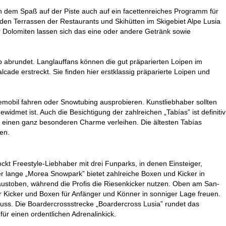
en dem Spaß auf der Piste auch auf ein facettenreiches Programm für
en Terrassen der Restaurants und Skihütten im Skigebiet Alpe Lusia
r Dolomiten lassen sich das eine oder andere Getränk sowie
aub abrundet. Langlauffans können die gut präparierten Loipen im
de erstreckt. Sie finden hier erstklassig präparierte Loipen und
emobil fahren oder Snowtubing ausprobieren. Kunstliebhaber sollten
met ist. Auch die Besichtigung der zahlreichen „Tabías” ist definitiv
 einen ganz besonderen Charme verleihen. Die ältesten Tabías
en.
lockt Freestyle-Liebhaber mit drei Funparks, in denen Einsteiger,
er lange „Morea Snowpark” bietet zahlreiche Boxen und Kicker in
austoben, während die Profis die Riesenkicker nutzen. Oben am San-
er Kicker und Boxen für Anfänger und Könner in sonniger Lage freuen.
Schuss. Die Boardercrossstrecke „Boardercross Lusia” rundet das
für einen ordentlichen Adrenalinkick.