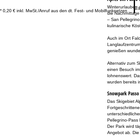
Winterurlauber, 
Zu
* 0,20 € inkl. MwSt./Anruf aus den dt. Fest- und Mobilfunknetzen
die Nachmittage
– San Pellegrin
kulinarische Kös
Auch im Ort Falc
Langlaufzentrum 
genießen wunder
Alternativ zum 
einen Besuch im 
lohnenswert. Da
wurden bereits 
Snowpark Passo S
Das Skigebiet Al
Fortgeschrittene
unterschiedlich
Pellegrino-Pass 
Der Park wird tä
Angebot ab. Die 