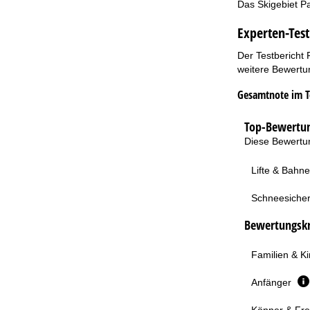
Das Skigebiet Pa
Experten-Test
Der Testbericht 
weitere Bewertun
Gesamtnote im T
Top-Bewertun
Diese Bewertun
Lifte & Bahn
Schneesicher
Bewertungskri
Familien & K
Anfänger
Könner & Fre