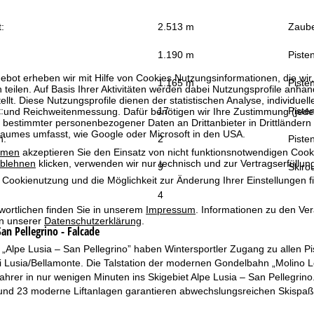
:
2.513 m
Zaube
1.190 m
Piste
bot erheben wir mit Hilfe von Cookies Nutzungsinformationen, die wir
1.165 m
Pisten
 teilen. Auf Basis Ihrer Aktivitäten werden dabei Nutzungsprofile anh
llt. Diese Nutzungsprofile dienen der statistischen Analyse, individue
:
17
Pisten
g und Reichweitenmessung. Dafür benötigen wir Ihre Zustimmung (jederz
 bestimmter personenbezogener Daten an Drittanbieter in Drittländern
raumes umfasst, wie Google oder Microsoft in den USA.
n:
2
Pisten
mmen
akzeptieren Sie den Einsatz von nicht funktionsnotwendigen Cook
blehnen
klicken, verwenden wir nur technisch und zur Vertragserfüllun
9
Skiro
 Cookienutzung und die Möglichkeit zur Änderung Ihrer Einstellungen f
4
wortlichen finden Sie in unserem
Impressum
. Informationen zu den V
in unserer
Datenschutzerklärung
.
an Pellegrino - Falcade
„Alpe Lusia – San Pellegrino” haben Wintersportler Zugang zu allen Pis
i Lusia/Bellamonte. Die Talstation der modernen Gondelbahn „Molino Le
rer in nur wenigen Minuten ins Skigebiet Alpe Lusia – San Pellegrino.
 und 23 moderne Liftanlagen garantieren abwechslungsreichen Skispa