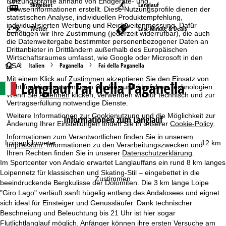
Nutzungsprofile anhand von Endgeräte- und
Skigebiet
Langlauf
Browserinformationen erstellt. Diese Nutzungsprofile dienen der
statistischen Analyse, individuellen Produktempfehlung,
individualisierten Werbung und Reichweitenmessung. Dafür
Wetter
Last-Minute & Deals
benötigen wir Ihre Zustimmung (jederzeit widerrufbar), die auch
die Datenweitergabe bestimmter personenbezogener Daten an
Drittanbieter in Drittländern außerhalb des Europäischen
Wirtschaftsraumes umfasst, wie Google oder Microsoft in den
S
Italien
Paganella
Fai della Paganella
USA.
Mit einem Klick auf
Zustimmen
akzeptieren Sie den Einsatz von
Langlauf Fai della Paganella
t
nicht funktionsnotwendigen Cookies und ähnlichen Technologien.
Wenn Sie
Ablehnen
klicken, verwenden wir nur technisch und zur
Vertragserfüllung notwendige Dienste.
a
Weitere Informationen zur Cookienutzung und die Möglichkeit zur
Informationen zum Langlauf
Änderung Ihrer Einstellungen finden Sie in unserer
Cookie-Policy
.
r
Informationen zum Verantwortlichen finden Sie in unserem
Loipenkilometer:
12 km
Impressum
. Informationen zu den Verarbeitungszwecken und
t
Ihren Rechten finden Sie in unserer
Datenschutzerklärung
.
Im Sportcenter von Andalo erwartet Langlauffans ein rund 8 km langes
s
Loipennetz für klassischen und Skating-Stil – eingebettet in die
Zustimmen
beeindruckende Bergkulisse der Dolomiten. Die 3 km lange Loipe
e
"Giro Lago" verläuft sanft hügelig entlang des Andalosees und eignet
sich ideal für Einsteiger und Genussläufer. Dank technischer
i
Beschneiung und Beleuchtung bis 21 Uhr ist hier sogar
Flutlichtlanglauf möglich. Anfänger können ihre ersten Versuche am