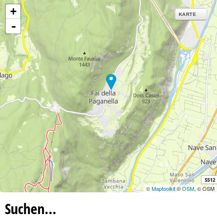
+
KARTE
-
©
Maptoolkit
©
OSM
, © OSM
Suchen…