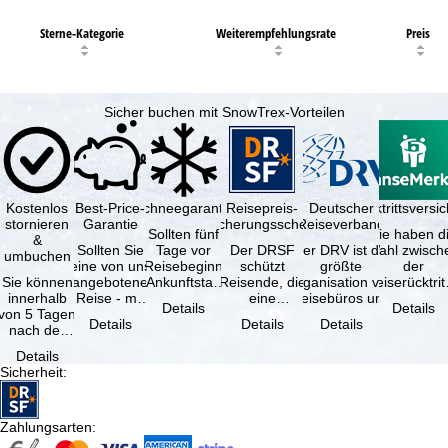
Sterne-Kategorie
Weiterempfehlungsrate
Preis
Sicher buchen mit SnowTrex-Vorteilen
Kostenlos
Best-Price-
Schneegarantie
Reisepreis-
Deutscher
Reiserücktrittsvers
stornieren
Garantie
Sicherungsschein
Reiseverband
Sollten fünf
Sie haben d
&
Sollten Sie
Tage vor
Der DRSF
Der DRV ist die
Wahl zwisch
umbuchen
eine von uns
Reisebeginn
schützt
größte
der
Sie können
angebotene
(Ankunftstag)
Reisende, die
Organisation von
Reiserücktrit
innerhalb
Reise - mit
aufgrund von
eine
Reisebüros und
Versicheru
Details
Details
von 5 Tagen
gleicher
Schneemangel
Pauschalreise
Reiseveranstaltern
(inklusive 
Details
Details
Details
nach der
Verfügbarkeit
…
oder
in …
Buchung
und …
verbundene
Details
kostenfrei
Reiseleistungen
Sicherheit
:
zurücktreten,
…
…
Zahlungsarten
: