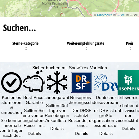
©
Maptoolkit
©
OSM
, © OSM
Suchen…
Sterne-Kategorie
Weiterempfehlungsrate
Preis
Sicher buchen mit SnowTrex-Vorteilen
Kostenlos
Best-Price-
Schneegarantie
Reisepreis-
Deutscher
Reiserücktrittsvers
stornieren
Garantie
Sicherungsschein
Reiseverband
Sollten fünf
Sie haben d
&
Sollten Sie
Tage vor
Der DRSF
Der DRV ist die
Wahl zwisch
umbuchen
eine von uns
Reisebeginn
schützt
größte
der
Sie können
angebotene
(Ankunftstag)
Reisende, die
Organisation von
Reiserücktrit
innerhalb
Reise - mit
aufgrund von
eine
Reisebüros und
Versicheru
Details
Details
von 5 Tagen
gleicher
Schneemangel
Pauschalreise
Reiseveranstaltern
(inklusive 
Details
Details
Details
nach der
Verfügbarkeit
…
oder
in …