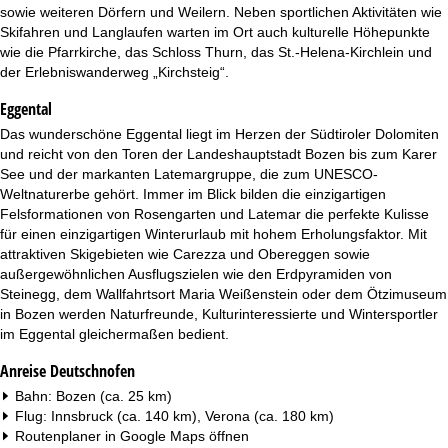
t
sowie weiteren Dörfern und Weilern. Neben sportlichen Aktivitäten wie
Skifahren und Langlaufen warten im Ort auch kulturelle Höhepunkte
e
wie die Pfarrkirche, das Schloss Thurn, das St.-Helena-Kirchlein und
der Erlebniswanderweg „Kirchsteig“.
Eggental
Das wunderschöne Eggental liegt im Herzen der Südtiroler Dolomiten
und reicht von den Toren der Landeshauptstadt Bozen bis zum Karer
See und der markanten Latemargruppe, die zum UNESCO-
Weltnaturerbe gehört. Immer im Blick bilden die einzigartigen
Felsformationen von Rosengarten und Latemar die perfekte Kulisse
für einen einzigartigen Winterurlaub mit hohem Erholungsfaktor. Mit
attraktiven Skigebieten wie Carezza und Obereggen sowie
außergewöhnlichen Ausflugszielen wie den Erdpyramiden von
Steinegg, dem Wallfahrtsort Maria Weißenstein oder dem Ötzimuseum
in Bozen werden Naturfreunde, Kulturinteressierte und Wintersportler
im Eggental gleichermaßen bedient.
Anreise Deutschnofen
Bahn: Bozen (ca. 25 km)
Flug: Innsbruck (ca. 140 km), Verona (ca. 180 km)
Routenplaner in
Google Maps
öffnen