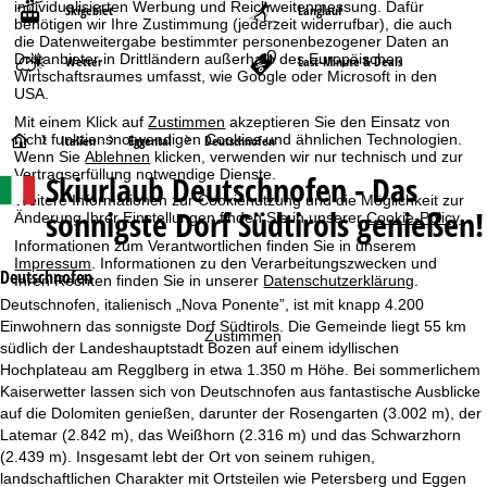
individualisierten Werbung und Reichweitenmessung. Dafür
Skigebiet
Langlauf
benötigen wir Ihre Zustimmung (jederzeit widerrufbar), die auch
die Datenweitergabe bestimmter personenbezogener Daten an
Drittanbieter in Drittländern außerhalb des Europäischen
Wetter
Last-Minute & Deals
Wirtschaftsraumes umfasst, wie Google oder Microsoft in den
USA.
Mit einem Klick auf
Zustimmen
akzeptieren Sie den Einsatz von
nicht funktionsnotwendigen Cookies und ähnlichen Technologien.
S
Italien
Eggental
Deutschnofen
Wenn Sie
Ablehnen
klicken, verwenden wir nur technisch und zur
Vertragserfüllung notwendige Dienste.
Skiurlaub
Deutschnofen - Das
t
Weitere Informationen zur Cookienutzung und die Möglichkeit zur
sonnigste Dorf Südtirols genießen!
Änderung Ihrer Einstellungen finden Sie in unserer
Cookie-Policy
.
a
Informationen zum Verantwortlichen finden Sie in unserem
Impressum
. Informationen zu den Verarbeitungszwecken und
r
Deutschnofen
Ihren Rechten finden Sie in unserer
Datenschutzerklärung
.
Deutschnofen, italienisch „Nova Ponente”, ist mit knapp 4.200
t
Einwohnern das sonnigste Dorf Südtirols. Die Gemeinde liegt 55 km
Zustimmen
südlich der Landeshauptstadt Bozen auf einem idyllischen
s
Hochplateau am Regglberg in etwa 1.350 m Höhe. Bei sommerlichem
Kaiserwetter lassen sich von Deutschnofen aus fantastische Ausblicke
e
auf die Dolomiten genießen, darunter der Rosengarten (3.002 m), der
Latemar (2.842 m), das Weißhorn (2.316 m) und das Schwarzhorn
i
(2.439 m). Insgesamt lebt der Ort von seinem ruhigen,
landschaftlichen Charakter mit Ortsteilen wie Petersberg und Eggen