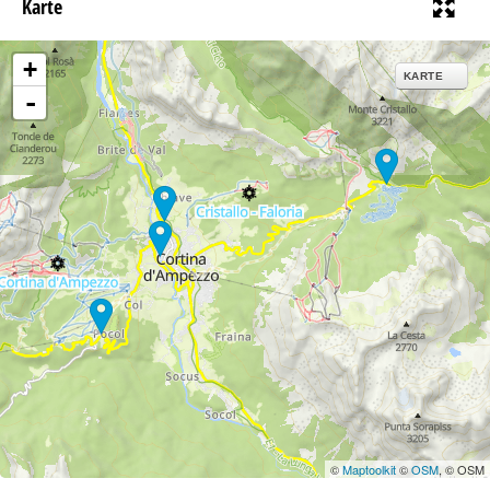
Karte
+
KARTE
-
©
Maptoolkit
©
OSM
, © OSM