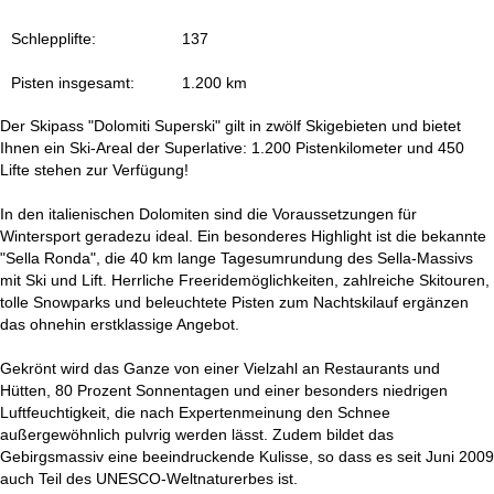
t
Schlepplifte:
137
e
Pisten insgesamt:
1.200 km
Der Skipass "Dolomiti Superski" gilt in zwölf Skigebieten und bietet
Ihnen ein Ski-Areal der Superlative: 1.200 Pistenkilometer und 450
Lifte stehen zur Verfügung!
In den italienischen Dolomiten sind die Voraussetzungen für
Wintersport geradezu ideal. Ein besonderes Highlight ist die bekannte
"Sella Ronda", die 40 km lange Tagesumrundung des Sella-Massivs
mit Ski und Lift. Herrliche Freeridemöglichkeiten, zahlreiche Skitouren,
tolle Snowparks und beleuchtete Pisten zum Nachtskilauf ergänzen
das ohnehin erstklassige Angebot.
Gekrönt wird das Ganze von einer Vielzahl an Restaurants und
Hütten, 80 Prozent Sonnentagen und einer besonders niedrigen
Luftfeuchtigkeit, die nach Expertenmeinung den Schnee
außergewöhnlich pulvrig werden lässt. Zudem bildet das
Gebirgsmassiv eine beeindruckende Kulisse, so dass es seit Juni 2009
auch Teil des UNESCO-Weltnaturerbes ist.