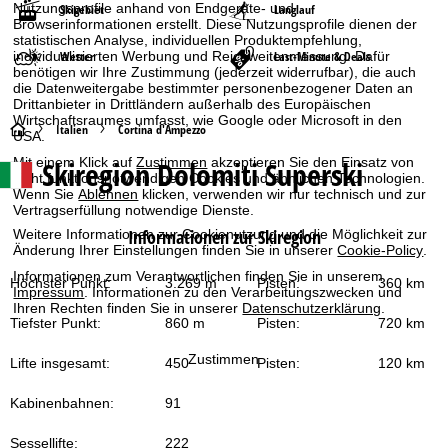
Nutzungsprofile anhand von Endgeräte- und
Skigebiet
Langlauf
Browserinformationen erstellt. Diese Nutzungsprofile dienen der
statistischen Analyse, individuellen Produktempfehlung,
individualisierten Werbung und Reichweitenmessung. Dafür
Wetter
Last-Minute & Deals
benötigen wir Ihre Zustimmung (jederzeit widerrufbar), die auch
die Datenweitergabe bestimmter personenbezogener Daten an
Drittanbieter in Drittländern außerhalb des Europäischen
Wirtschaftsraumes umfasst, wie Google oder Microsoft in den
S
Italien
Cortina d'Ampezzo
USA.
Mit einem Klick auf
Zustimmen
akzeptieren Sie den Einsatz von
Skiregion Dolomiti Superski
t
nicht funktionsnotwendigen Cookies und ähnlichen Technologien.
Wenn Sie
Ablehnen
klicken, verwenden wir nur technisch und zur
Vertragserfüllung notwendige Dienste.
a
Informationen zur Skiregion
Weitere Informationen zur Cookienutzung und die Möglichkeit zur
Änderung Ihrer Einstellungen finden Sie in unserer
Cookie-Policy
.
r
Informationen zum Verantwortlichen finden Sie in unserem
Höchster Punkt:
3.269 m
Pisten:
360 km
t
Impressum
. Informationen zu den Verarbeitungszwecken und
Ihren Rechten finden Sie in unserer
Datenschutzerklärung
.
Tiefster Punkt:
860 m
Pisten:
720 km
s
Zustimmen
Lifte insgesamt:
450
Pisten:
120 km
e
Kabinenbahnen:
91
i
Sessellifte:
222