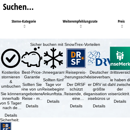
Suchen…
Sterne-Kategorie
Weiterempfehlungsrate
Preis
Sicher buchen mit SnowTrex-Vorteilen
Kostenlos
Best-Price-
Schneegarantie
Reisepreis-
Deutscher
Reiserücktrittsvers
stornieren
Garantie
Sicherungsschein
Reiseverband
Sollten fünf
Sie haben d
&
Sollten Sie
Tage vor
Der DRSF
Der DRV ist die
Wahl zwisch
umbuchen
eine von uns
Reisebeginn
schützt
größte
der
Sie können
angebotene
(Ankunftstag)
Reisende, die
Organisation von
Reiserücktrit
innerhalb
Reise - mit
aufgrund von
eine
Reisebüros und
Versicheru
Details
Details
von 5 Tagen
gleicher
Schneemangel
Pauschalreise
Reiseveranstaltern
(inklusive 
Details
Details
Details
nach der
Verfügbarkeit
…
oder
in …
Buchung
und …
verbundene
Details
kostenfrei
Reiseleistungen
Sicherheit
:
zurücktreten,
…
…