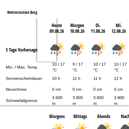
Wetterstation Berg
Heute
Morgen
Di.
Mi.
09.08.26
10.08.26
11.08.26
12.08.26
5 Tage Vorhersage
10 / 17
9 / 17
10 / 17
10 / 17
Min. / Max. Temp.
°C
°C
°C
°C
Sonnenscheindauer
10 h
11 h
11 h
12 h
Neuschnee
0 cm
0 cm
0 cm
0 cm
3.600
3.800
3.800
3.800
Schneefallgrenze
m
m
m
m
Morgens
Mittags
Abends
Nach