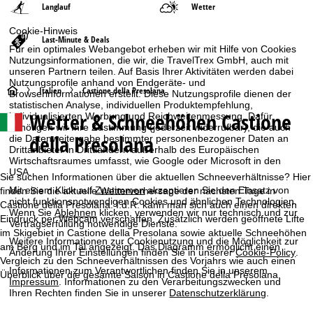
Langlauf
Wetter
Cookie-Hinweis
Last-Minute & Deals
Für ein optimales Webangebot erheben wir mit Hilfe von Cookies
Nutzungsinformationen, die wir, die TravelTrex GmbH, auch mit
unseren Partnern teilen. Auf Basis Ihrer Aktivitäten werden dabei
Nutzungsprofile anhand von Endgeräte- und
S
Italien
Castione della Presolana
Browserinformationen erstellt. Diese Nutzungsprofile dienen der
statistischen Analyse, individuellen Produktempfehlung,
Wetter & Schneehöhen Castione
individualisierten Werbung und Reichweitenmessung. Dafür
t
benötigen wir Ihre Zustimmung (jederzeit widerrufbar), die auch
della Presolana
die Datenweitergabe bestimmter personenbezogener Daten an
a
Drittanbieter in Drittländern außerhalb des Europäischen
Wirtschaftsraumes umfasst, wie Google oder Microsoft in den
USA.
r
Sie suchen Informationen über die aktuellen Schneeverhältnisse? Hier
Mit einem Klick auf
Zustimmen
akzeptieren Sie den Einsatz von
finden Sie die aktuelle Wettervorhersage der nächsten Tage in
nicht funktionsnotwendigen Cookies und ähnlichen Technologien.
t
Castione della Presolana. I.d.R. kann man sich auch einen direkten
Wenn Sie
Ablehnen
klicken, verwenden wir nur technisch und zur
Eindruck per Webcam verschaffen. Zusätzlich werden geöffnete Lifte
Vertragserfüllung notwendige Dienste.
im Skigebiet in Castione della Presolana sowie aktuelle Schneehöhen
s
Weitere Informationen zur Cookienutzung und die Möglichkeit zur
am Berg und im Tal angezeigt. Das Diagramm ermöglicht einen
Änderung Ihrer Einstellungen finden Sie in unserer
Cookie-Policy
.
Vergleich zu den Schneeverhältnissen des Vorjahrs wie auch einen
e
Informationen zum Verantwortlichen finden Sie in unserem
Überblick über die gesamte Saison in Castione della Presolana.
Impressum
. Informationen zu den Verarbeitungszwecken und
i
Ihren Rechten finden Sie in unserer
Datenschutzerklärung
.