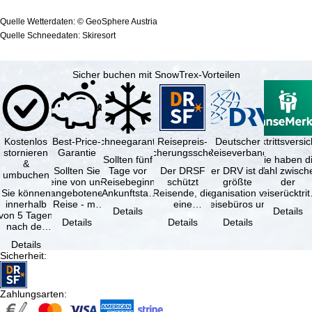
Quelle Wetterdaten: © GeoSphere Austria
Quelle Schneedaten: Skiresort
Sicher buchen mit SnowTrex-Vorteilen
Kostenlos
Best-Price-
Schneegarantie
Reisepreis-
Deutscher
Reiserücktrittsvers
stornieren
Garantie
Sicherungsschein
Reiseverband
Sollten fünf
Sie haben d
&
Sollten Sie
Tage vor
Der DRSF
Der DRV ist die
Wahl zwisch
umbuchen
eine von uns
Reisebeginn
schützt
größte
der
Sie können
angebotene
(Ankunftstag)
Reisende, die
Organisation von
Reiserücktrit
innerhalb
Reise - mit
aufgrund von
eine
Reisebüros und
Versicheru
Details
Details
von 5 Tagen
gleicher
Schneemangel
Pauschalreise
Reiseveranstaltern
(inklusive 
Details
Details
Details
nach der
Verfügbarkeit
…
oder
in …
Buchung
und …
verbundene
Details
kostenfrei
Reiseleistungen
Sicherheit
:
zurücktreten,
…
…
Zahlungsarten
: