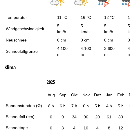
Temperatur
11 °C
16 °C
12 °C
1
5
5
5
5
Windgeschwindigkeit
km/h
km/h
km/h
k
Neuschnee
0 cm
0 cm
0 cm
0
4.100
4.100
3.600
4
Schneefallgrenze
m
m
m
Klima
2025
Aug
Sep
Okt
Nov
Dez
Jan
Feb
Sonnenstunden (Ø)
8 h
6 h
7 h
6 h
5 h
4 h
5 h
Schneefall (cm)
0
9
34
96
20
61
80
Schneetage
0
3
4
10
4
8
12