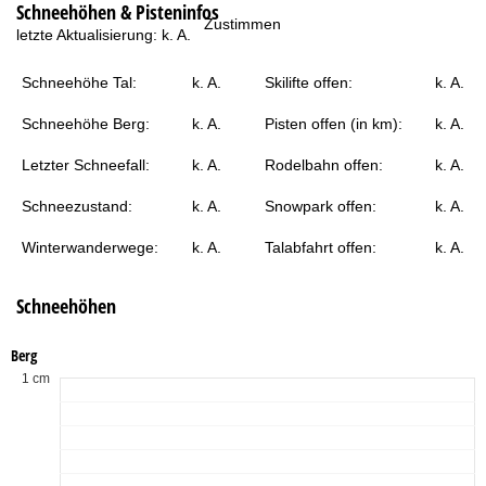
Schneehöhen & Pisteninfos
t
Zustimmen
letzte Aktualisierung:
k. A.
e
Schneehöhe Tal:
k. A.
Skilifte offen:
k. A.
Schneehöhe Berg:
k. A.
Pisten offen (in km):
k. A.
Letzter Schneefall:
k. A.
Rodelbahn offen:
k. A.
Schneezustand:
k. A.
Snowpark offen:
k. A.
Winterwanderwege:
k. A.
Talabfahrt offen:
k. A.
Schneehöhen
Berg
1 cm