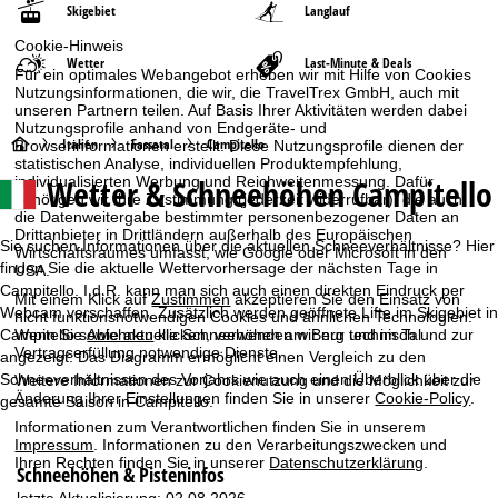
Skigebiet
Langlauf
Cookie-Hinweis
Wetter
Last-Minute & Deals
Für ein optimales Webangebot erheben wir mit Hilfe von Cookies
Nutzungsinformationen, die wir, die TravelTrex GmbH, auch mit
unseren Partnern teilen. Auf Basis Ihrer Aktivitäten werden dabei
Nutzungsprofile anhand von Endgeräte- und
S
Italien
Fassatal
Campitello
Browserinformationen erstellt. Diese Nutzungsprofile dienen der
statistischen Analyse, individuellen Produktempfehlung,
Wetter & Schneehöhen Campitello
individualisierten Werbung und Reichweitenmessung. Dafür
t
benötigen wir Ihre Zustimmung (jederzeit widerrufbar), die auch
die Datenweitergabe bestimmter personenbezogener Daten an
a
Drittanbieter in Drittländern außerhalb des Europäischen
Sie suchen Informationen über die aktuellen Schneeverhältnisse? Hier
Wirtschaftsraumes umfasst, wie Google oder Microsoft in den
finden Sie die aktuelle Wettervorhersage der nächsten Tage in
USA.
r
Campitello. I.d.R. kann man sich auch einen direkten Eindruck per
Mit einem Klick auf
Zustimmen
akzeptieren Sie den Einsatz von
Webcam verschaffen. Zusätzlich werden geöffnete Lifte im Skigebiet in
nicht funktionsnotwendigen Cookies und ähnlichen Technologien.
t
Campitello sowie aktuelle Schneehöhen am Berg und im Tal
Wenn Sie
Ablehnen
klicken, verwenden wir nur technisch und zur
Vertragserfüllung notwendige Dienste.
angezeigt. Das Diagramm ermöglicht einen Vergleich zu den
s
Schneeverhältnissen des Vorjahrs wie auch einen Überblick über die
Weitere Informationen zur Cookienutzung und die Möglichkeit zur
Änderung Ihrer Einstellungen finden Sie in unserer
Cookie-Policy
.
gesamte Saison in Campitello.
e
Informationen zum Verantwortlichen finden Sie in unserem
Impressum
. Informationen zu den Verarbeitungszwecken und
i
Ihren Rechten finden Sie in unserer
Datenschutzerklärung
.
Schneehöhen & Pisteninfos
letzte Aktualisierung: 02.08.2026