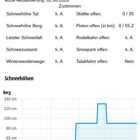
t
Zustimmen
Schneehöhe Tal:
k. A.
Skilifte offen:
0 / 35
e
Schneehöhe Berg:
k. A.
Pisten offen (in km):
0 / 55,2
Letzter Schneefall:
k. A.
Rodelbahn offen:
k. A.
Schneezustand:
k. A.
Snowpark offen:
k. A.
Winterwanderwege:
k. A.
Talabfahrt offen:
Nein
Schneehöhen
Berg
140 cm
120 cm
100 cm
80 cm
60 cm