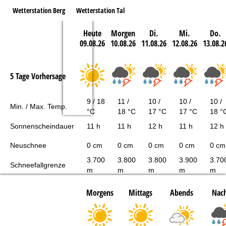
Wetterstation Berg
Wetterstation Tal
Heute
Morgen
Di.
Mi.
Do.
09.08.26
10.08.26
11.08.26
12.08.26
13.08.2
5 Tage Vorhersage
9 / 18
11 /
10 /
10 /
10 /
Min. / Max. Temp.
°C
18 °C
17 °C
17 °C
18 °
Sonnenscheindauer
11 h
11 h
12 h
11 h
12 h
Neuschnee
0 cm
0 cm
0 cm
0 cm
0 cm
3.700
3.800
3.800
3.900
3.70
Schneefallgrenze
m
m
m
m
m
Morgens
Mittags
Abends
Nach