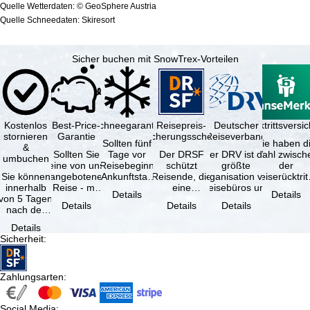
Quelle Wetterdaten: © GeoSphere Austria
Quelle Schneedaten: Skiresort
Sicher buchen mit SnowTrex-Vorteilen
Kostenlos
Best-Price-
Schneegarantie
Reisepreis-
Deutscher
Reiserücktrittsvers
stornieren
Garantie
Sicherungsschein
Reiseverband
Sollten fünf
Sie haben d
&
Sollten Sie
Tage vor
Der DRSF
Der DRV ist die
Wahl zwisch
umbuchen
eine von uns
Reisebeginn
schützt
größte
der
Sie können
angebotene
(Ankunftstag)
Reisende, die
Organisation von
Reiserücktrit
innerhalb
Reise - mit
aufgrund von
eine
Reisebüros und
Versicheru
Details
Details
von 5 Tagen
gleicher
Schneemangel
Pauschalreise
Reiseveranstaltern
(inklusive 
Details
Details
Details
nach der
Verfügbarkeit
…
oder
in …
Buchung
und …
verbundene
Details
kostenfrei
Reiseleistungen
Sicherheit
:
zurücktreten,
…
…
Zahlungsarten
:
Social Media
: