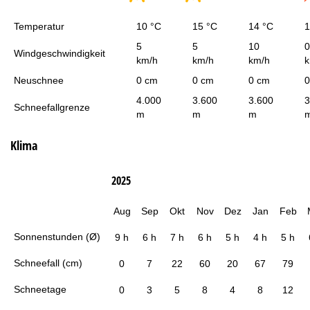
Temperatur
10 °C
15 °C
14 °C
1
5
5
10
0
Windgeschwindigkeit
km/h
km/h
km/h
k
Neuschnee
0 cm
0 cm
0 cm
0
4.000
3.600
3.600
3
Schneefallgrenze
m
m
m
Klima
2025
Aug
Sep
Okt
Nov
Dez
Jan
Feb
Sonnenstunden (Ø)
9 h
6 h
7 h
6 h
5 h
4 h
5 h
Schneefall (cm)
0
7
22
60
20
67
79
Schneetage
0
3
5
8
4
8
12