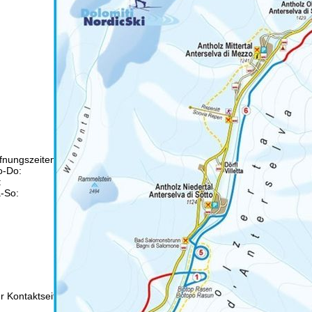
fnungszeiten
-Do:
09:00-17:00 Uhr
:
09:00-15:00 Uhr
-So:
geschlossen
Beratung
r Kontaktseite