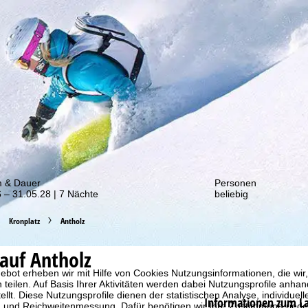
von unseren Rabatt-Aktionen!
m & Dauer
Personen
 – 31.05.28 | 7 Nächte
beliebig
Kronplatz
Antholz
auf Antholz
bot erheben wir mit Hilfe von Cookies Nutzungsinformationen, die wir
 teilen. Auf Basis Ihrer Aktivitäten werden dabei Nutzungsprofile anh
llt. Diese Nutzungsprofile dienen der statistischen Analyse, individue
Informationen zum L
g und Reichweitenmessung. Dafür benötigen wir Ihre Zustimmung (jederz