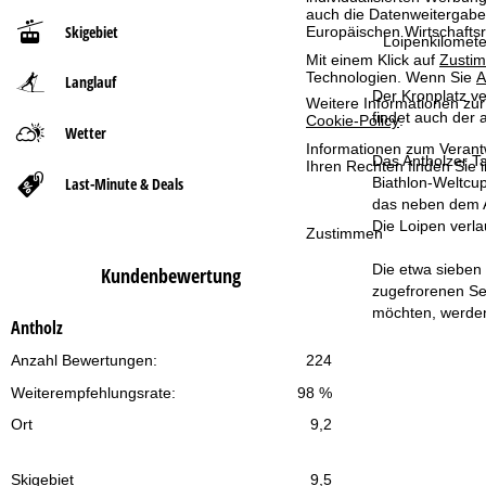
auch die Datenweitergabe
Skigebiet
Europäischen Wirtschafts
t
Loipenkilomete
Mit einem Klick auf
Zusti
Technologien. Wenn Sie
A
Langlauf
s
Der Kronplatz ve
Weitere Informationen zur
findet auch der a
Cookie-Policy
.
e
Wetter
Informationen zum Verant
Das Antholzer Ta
Ihren Rechten finden Sie 
i
Last-Minute & Deals
Biathlon-Weltcup
das neben dem An
t
Die Loipen verla
Zustimmen
e
Die etwa sieben 
Kundenbewertung
zugefrorenen Se
möchten, werden
Antholz
Anzahl Bewertungen:
224
Weiterempfehlungsrate:
98 %
Ort
9,2
Skigebiet
9,5