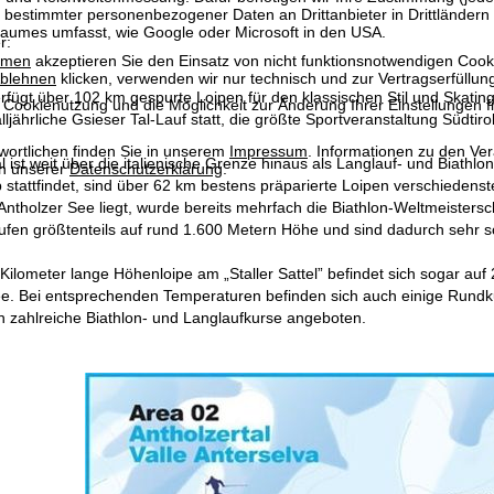
 bestimmter personenbezogener Daten an Drittanbieter in Drittländern
raumes umfasst, wie Google oder Microsoft in den USA.
r:
mmen
akzeptieren Sie den Einsatz von nicht funktionsnotwendigen Cook
blehnen
klicken, verwenden wir nur technisch und zur Vertragserfüllun
rfügt über 102 km gespurte Loipen für den klassischen Stil und Skating. 
 Cookienutzung und die Möglichkeit zur Änderung Ihrer Einstellungen f
lljährliche Gsieser Tal-Lauf statt, die größte Sportveranstaltung Südtiro
wortlichen finden Sie in unserem
Impressum
. Informationen zu den V
l ist weit über die italienische Grenze hinaus als Langlauf- und Biathlo
in unserer
Datenschutzerklärung
.
 stattfindet, sind über 62 km bestens präparierte Loipen verschiedenste
tholzer See liegt, wurde bereits mehrfach die Biathlon-Weltmeistersch
ufen größtenteils auf rund 1.600 Metern Höhe und sind dadurch sehr s
Kilometer lange Höhenloipe am „Staller Sattel” befindet sich sogar auf
e. Bei entsprechenden Temperaturen befinden sich auch einige Rundkur
 zahlreiche Biathlon- und Langlaufkurse angeboten.