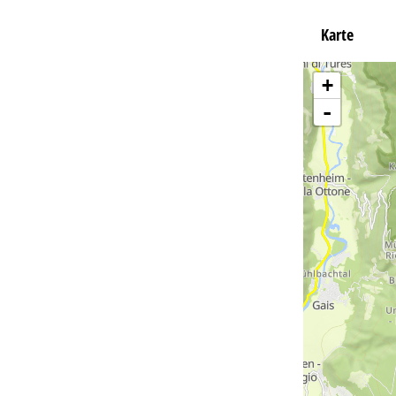
Karte
+
-