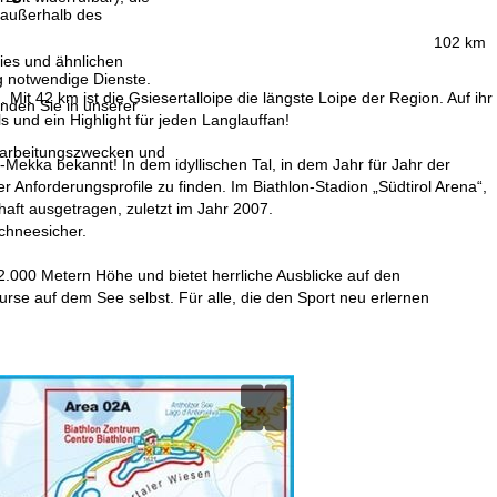
 außerhalb des
102 km
ies und ähnlichen
g notwendige Dienste.
Mit 42 km ist die Gsiesertalloipe die längste Loipe der Region. Auf ihr
inden Sie in unserer
ls und ein Highlight für jeden Langlauffan!
erarbeitungszwecken und
n-Mekka bekannt! In dem idyllischen Tal, in dem Jahr für Jahr der
r Anforderungsprofile zu finden. Im Biathlon-Stadion „Südtirol Arena“,
aft ausgetragen, zuletzt im Jahr 2007.
chneesicher.
 2.000 Metern Höhe und bietet herrliche Ausblicke auf den
se auf dem See selbst. Für alle, die den Sport neu erlernen