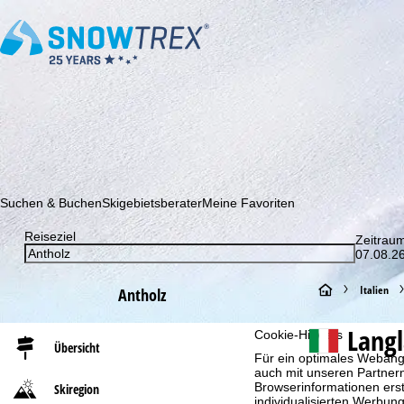
Abonnieren Sie unseren Newsletter und erfahren Sie als Erster 
Suchen & Buchen
Skigebietsberater
Meine Favoriten
Reiseziel
Zeitrau
07.08.26
S
Italien
Antholz
t
Langl
Cookie-Hinweis
Übersicht
Für ein optimales Webange
a
auch mit unseren Partnern
Browserinformationen erste
Skiregion
r
individualisierten Werbun