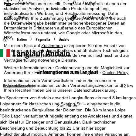
Skigebiet
Langlauf
Browserinformationen erstellt. Diese Nutzungsprofile dienen der
statistischen Analyse, individuellen Produktempfehlung,
individualisierten Werbung und Reichweitenmessung. Dafür
Wetter
Last-Minute & Deals
benötigen wir Ihre Zustimmung (jederzeit widerrufbar), die auch
die Datenweitergabe bestimmter personenbezogener Daten an
Drittanbieter in Drittländern außerhalb des Europäischen
Wirtschaftsraumes umfasst, wie Google oder Microsoft in den
USA.
S
Italien
Paganella
Andalo
Mit einem Klick auf
Zustimmen
akzeptieren Sie den Einsatz von
Langlauf Andalo
nicht funktionsnotwendigen Cookies und ähnlichen Technologien.
t
Wenn Sie
Ablehnen
klicken, verwenden wir nur technisch und zur
Vertragserfüllung notwendige Dienste.
a
Weitere Informationen zur Cookienutzung und die Möglichkeit zur
Informationen zum Langlauf
Änderung Ihrer Einstellungen finden Sie in unserer
Cookie-Policy
.
r
Informationen zum Verantwortlichen finden Sie in unserem
Impressum
. Informationen zu den Verarbeitungszwecken und
Loipenkilometer:
12 km
t
Ihren Rechten finden Sie in unserer
Datenschutzerklärung
.
Im Sportcenter von Andalo erwartet Langlauffans ein rund 8 km langes
s
Loipennetz für klassischen und Skating-Stil – eingebettet in die
Zustimmen
beeindruckende Bergkulisse der Dolomiten. Die 3 km lange Loipe
e
"Giro Lago" verläuft sanft hügelig entlang des Andalosees und eignet
sich ideal für Einsteiger und Genussläufer. Dank technischer
i
Beschneiung und Beleuchtung bis 21 Uhr ist hier sogar
Flutlichtlanglauf möglich. Anfänger können ihre ersten Versuche am