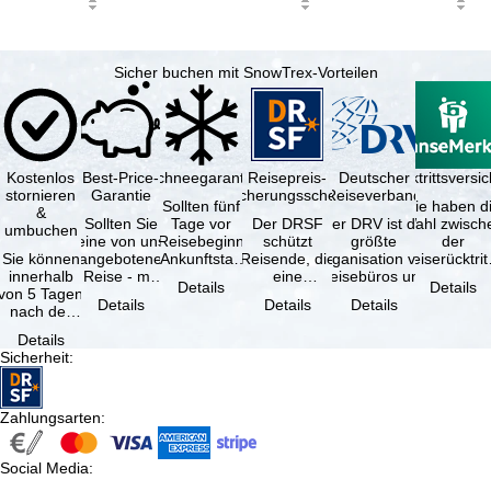
Sicher buchen mit SnowTrex-Vorteilen
Kostenlos
Best-Price-
Schneegarantie
Reisepreis-
Deutscher
Reiserücktrittsvers
stornieren
Garantie
Sicherungsschein
Reiseverband
Sollten fünf
Sie haben d
&
Sollten Sie
Tage vor
Der DRSF
Der DRV ist die
Wahl zwisch
umbuchen
eine von uns
Reisebeginn
schützt
größte
der
Sie können
angebotene
(Ankunftstag)
Reisende, die
Organisation von
Reiserücktrit
innerhalb
Reise - mit
aufgrund von
eine
Reisebüros und
Versicheru
Details
Details
von 5 Tagen
gleicher
Schneemangel
Pauschalreise
Reiseveranstaltern
(inklusive 
Details
Details
Details
nach der
Verfügbarkeit
…
oder
in …
Buchung
und …
verbundene
Details
kostenfrei
Reiseleistungen
Sicherheit
:
zurücktreten,
…
…
Zahlungsarten
:
Social Media
: