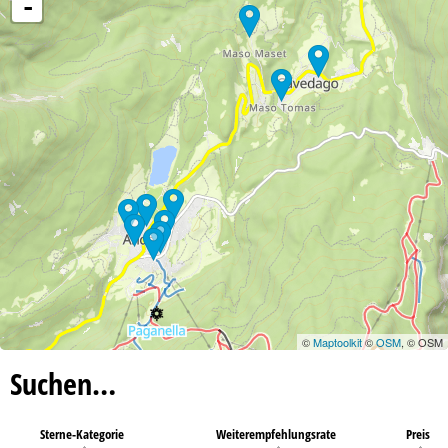
-
©
Maptoolkit
©
OSM
, © OSM
Suchen…
Sterne-Kategorie
Weiterempfehlungsrate
Preis