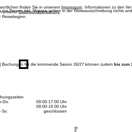
wortlichen finden Sie in unserem
Impressum
. Informationen zu den V
n pro Person inkl. Skipass, sofern in der Reiseausschreibung nichts ande
in unserer
Datenschutzerklärung
.
 Reisebeginn.
| Buchungen für die kommende Saison 26/27 können zudem
bis zum 
fnungszeiten
-Do:
09:00-17:00 Uhr
:
09:00-15:00 Uhr
-So:
geschlossen