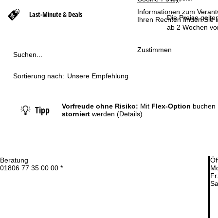
Informationen zum Verant
Last-Minute & Deals
t
Die Preise gelte
Ihren Rechten finden Sie 
ab 2 Wochen vor
s
Zustimmen
Suchen...
e
Sortierung nach:
Unsere Empfehlung
i
t
Vorfreude ohne Risiko:
Mit
Flex-Option
buchen 
Tipp
storniert
werden
(Details)
e
Beratung
Öf
01806 77 35 00 00 *
Mo
Fr
Sa