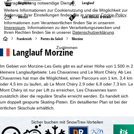
Skigebiet
Langlauf
Vertragserfüllung notwendige Dienste.
Weitere Informationen zur Cookienutzung und die Möglichkeit zur
Änderung Ihrer Einstellungen finden Sie in unserer
Cookie-Policy
.
Wetter
Last-Minute & Deals
Informationen zum Verantwortlichen finden Sie in unserem
Impressum
. Informationen zu den Verarbeitungszwecken und
Ihren Rechten finden Sie in unserer
Datenschutzerklärung
.
S
Frankreich
Portes du Soleil
Morzine
Zustimmen
Langlauf Morzine
t
a
Im Gebiet von Morzine-Les Gets gibt es auf einer Höhe von 1.500 m 2
kleinere Langlaufgebiete: Les Chavannes und Le Mont Chéry. Ab Les
r
Chavannes hat man die Möglichkeit, einen Parcours von 1 km, 3,4 km
oder 4,5 km zu laufen, ab Le Mont Chéry 2,9 oder 6,8 oder 7,3 km. Le
t
Mont Chéry ist nur per Lift zu erreichen, Les Chavannes kann
zusätzlich über die reguläre Straße erreicht werden. Es handelt sich
s
um doppelt gespurte Skating-Pisten. Ein detaillierter Plan ist bei der
örtlichen Skischule erhältlich.
e
Sicher buchen mit SnowTrex-Vorteilen
i