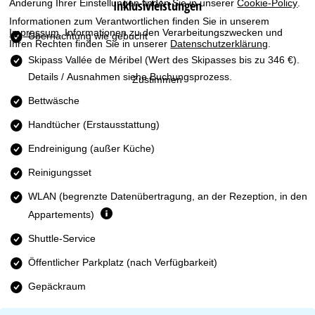
Änderung Ihrer Einstellungen finden Sie in unserer
Cookie-Policy
.
Inklusivleistungen
t
Informationen zum Verantwortlichen finden Sie in unserem
Impressum
. Informationen zu den Verarbeitungszwecken und
e
Übernachtung wie gebucht
Ihren Rechten finden Sie in unserer
Datenschutzerklärung
.
Skipass Vallée de Méribel
(Wert des Skipasses bis zu 346 €).
Details / Ausnahmen siehe Buchungsprozess.
Zustimmen
Bettwäsche
Handtücher (Erstausstattung)
Endreinigung (außer Küche)
Reinigungsset
WLAN (begrenzte Datenübertragung, an der Rezeption, in den
Appartements)
Shuttle-Service
Öffentlicher Parkplatz (nach Verfügbarkeit)
Gepäckraum