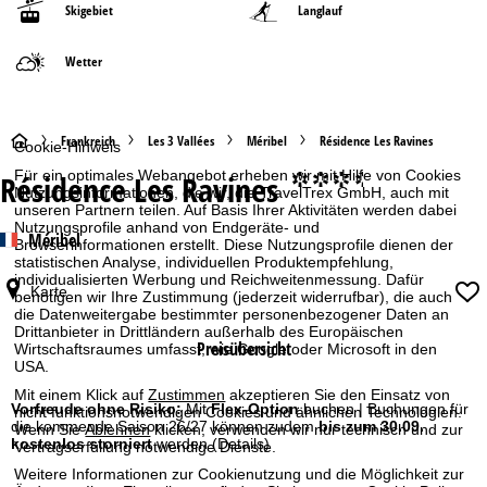
Skigebiet
Langlauf
Wetter
S
Frankreich
Les 3 Vallées
Méribel
Résidence Les Ravines
Cookie-Hinweis
Für ein optimales Webangebot erheben wir mit Hilfe von Cookies
Résidence Les Ravines
°°°.
t
Nutzungsinformationen, die wir, die TravelTrex GmbH, auch mit
unseren Partnern teilen. Auf Basis Ihrer Aktivitäten werden dabei
Nutzungsprofile anhand von Endgeräte- und
a
Méribel
Browserinformationen erstellt. Diese Nutzungsprofile dienen der
statistischen Analyse, individuellen Produktempfehlung,
r
individualisierten Werbung und Reichweitenmessung. Dafür
Karte
benötigen wir Ihre Zustimmung (jederzeit widerrufbar), die auch
die Datenweitergabe bestimmter personenbezogener Daten an
t
Drittanbieter in Drittländern außerhalb des Europäischen
Preisübersicht
Wirtschaftsraumes umfasst, wie Google oder Microsoft in den
s
USA.
Mit einem Klick auf
Zustimmen
akzeptieren Sie den Einsatz von
e
Vorfreude ohne Risiko:
Mit
Flex-Option
buchen | Buchungen für
nicht funktionsnotwendigen Cookies und ähnlichen Technologien.
die kommende Saison 26/27 können zudem
bis zum 30.09.
Wenn Sie
Ablehnen
klicken, verwenden wir nur technisch und zur
kostenlos storniert
werden
(Details)
Vertragserfüllung notwendige Dienste.
i
Weitere Informationen zur Cookienutzung und die Möglichkeit zur