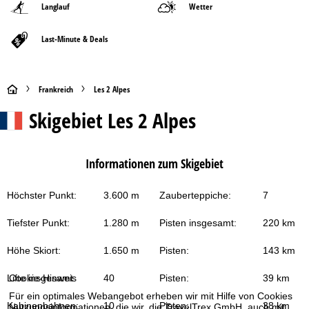
Langlauf
Wetter
Last-Minute & Deals
S
Frankreich
Les 2 Alpes
Skigebiet
Les 2 Alpes
t
a
Informationen zum Skigebiet
r
Höchster Punkt:
3.600 m
Zauberteppiche:
7
t
Tiefster Punkt:
1.280 m
Pisten insgesamt:
220 km
s
Höhe Skiort:
1.650 m
Pisten:
143 km
e
Lifte insgesamt:
40
Pisten:
39 km
Cookie-Hinweis
i
Für ein optimales Webangebot erheben wir mit Hilfe von Cookies
Kabinenbahnen:
10
Pisten:
38 km
Nutzungsinformationen, die wir, die TravelTrex GmbH, auch mit