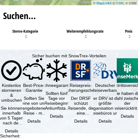
©
Maptoolkit
©
OSM
, © OSM
Suchen…
Sterne-Kategorie
Weiterempfehlungsrate
Preis
Sicher buchen mit SnowTrex-Vorteilen
Kostenlos
Best-Price-
Schneegarantie
Reisepreis-
Deutscher
Reiserücktrittsvers
stornieren
Garantie
Sicherungsschein
Reiseverband
Sollten fünf
Sie haben d
&
Sollten Sie
Tage vor
Der DRSF
Der DRV ist die
Wahl zwisch
umbuchen
eine von uns
Reisebeginn
schützt
größte
der
Sie können
angebotene
(Ankunftstag)
Reisende, die
Organisation von
Reiserücktrit
innerhalb
Reise - mit
aufgrund von
eine
Reisebüros und
Versicheru
Details
Details
von 5 Tagen
gleicher
Schneemangel
Pauschalreise
Reiseveranstaltern
(inklusive 
Details
Details
Details
nach der
Verfügbarkeit
…
oder
in …
Buchung
und …
verbundene
Details
kostenfrei
Reiseleistungen
Sicherheit
:
zurücktreten,
…