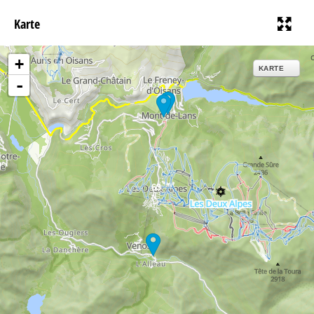
Karte
+
KARTE
-
63