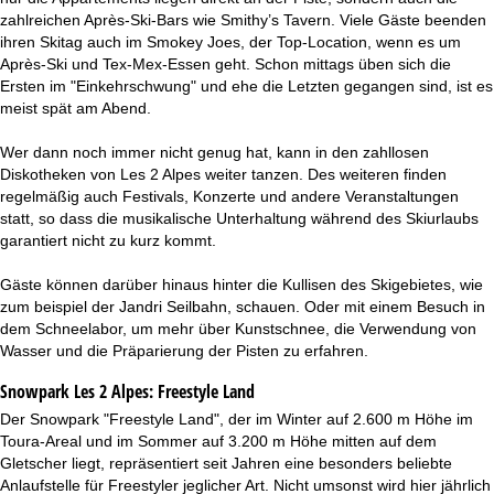
zahlreichen Après-Ski-Bars wie Smithy’s Tavern. Viele Gäste beenden
ihren Skitag auch im Smokey Joes, der Top-Location, wenn es um
Après-Ski und Tex-Mex-Essen geht. Schon mittags üben sich die
Ersten im "Einkehrschwung" und ehe die Letzten gegangen sind, ist es
meist spät am Abend.
Wer dann noch immer nicht genug hat, kann in den zahllosen
Diskotheken von Les 2 Alpes weiter tanzen. Des weiteren finden
regelmäßig auch Festivals, Konzerte und andere Veranstaltungen
statt, so dass die musikalische Unterhaltung während des Skiurlaubs
garantiert nicht zu kurz kommt.
Gäste können darüber hinaus hinter die Kullisen des Skigebietes, wie
zum beispiel der Jandri Seilbahn, schauen. Oder mit einem Besuch in
dem Schneelabor, um mehr über Kunstschnee, die Verwendung von
Wasser und die Präparierung der Pisten zu erfahren.
Snowpark Les 2 Alpes:
Freestyle Land
Der Snowpark "Freestyle Land", der im Winter auf 2.600 m Höhe im
Toura-Areal und im Sommer auf 3.200 m Höhe mitten auf dem
Gletscher liegt, repräsentiert seit Jahren eine besonders beliebte
Anlaufstelle für Freestyler jeglicher Art. Nicht umsonst wird hier jährlich