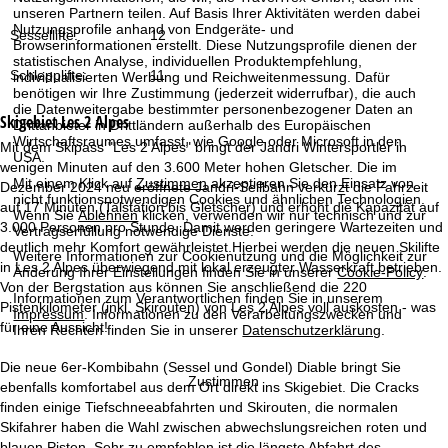
t
unseren Partnern teilen. Auf Basis Ihrer Aktivitäten werden dabei
Nutzungsprofile anhand von Endgeräte- und
Sessellifte:
12
Browserinformationen erstellt. Diese Nutzungsprofile dienen der
e
statistischen Analyse, individuellen Produktempfehlung,
Schlepplifte:
11
individualisierten Werbung und Reichweitenmessung. Dafür
benötigen wir Ihre Zustimmung (jederzeit widerrufbar), die auch
die Datenweitergabe bestimmter personenbezogener Daten an
Skigebiet
Les 2 Alpes
Drittanbieter in Drittländern außerhalb des Europäischen
Wirtschaftsraumes umfasst, wie Google oder Microsoft in den
Mit dem Skipass "Les 2 Alpes" bringt der Jandri Wintersportler in
USA.
wenigen Minuten auf den 3.600 Meter hohen Gletscher. Die im
Mit einem Klick auf
Zustimmen
akzeptieren Sie den Einsatz von
Dezember 2024 neu eröffnete Jandri-Seilbahn verkürzt die Fahrzeit
nicht funktionsnotwendigen Cookies und ähnlichen Technologien.
auf 17 Minuten (Talstation bis Gletscher) und erhöht die Kapazität auf
Wenn Sie
Ablehnen
klicken, verwenden wir nur technisch und zur
3.000 Personen pro Stunde. Damit werden geringere Wartezeiten und
Vertragserfüllung notwendige Dienste.
deutlich mehr Komfort gewährleistet.Hierbei werden die neuen Skilifte
Weitere Informationen zur Cookienutzung und die Möglichkeit zur
in Les 2 Alpes überwiegend mit lokal erzeugter Wasserkraft betrieben.
Änderung Ihrer Einstellungen finden Sie in unserer
Cookie-Policy
.
Von der Bergstation aus können Sie anschließend die 220
Informationen zum Verantwortlichen finden Sie in unserem
Pistenkilometer (inkl. Skirouten) von Les 2 Alpes voll auskosten - was
Impressum
. Informationen zu den Verarbeitungszwecken und
für eine Aussicht!
Ihren Rechten finden Sie in unserer
Datenschutzerklärung
.
Die neue 6er-Kombibahn (Sessel und Gondel) Diable bringt Sie
Zustimmen
ebenfalls komfortabel aus dem Ort direkt ins Skigebiet. Die Cracks
finden einige Tiefschneeabfahrten und Skirouten, die normalen
Skifahrer haben die Wahl zwischen abwechslungsreichen roten und
blauen Pisten. Sehr zu empfehlen ist die längste Abfahrt des