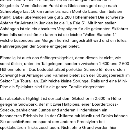
Skigebiets: Vom höchsten Punkt des Gletschers geht es je nach
Schneelage fast 16 km runter bis nach Mont de Lans, dem tiefsten
Punkt. Dabei überwinden Sie gut 2.280 Höhenmeter! Die schwerste
Abfahrt für Adrenalin Junkies ist die "La Fée 5". Mit ihren steilen
Abhängen ist sie ein absolutes Vergnügen für die gekonnten Skifahrer.
Ebenfalls sehr schön zu fahren ist die leichte "Vallée Blanche 1",
welche besonders am Morgen herrlich angestrahlt wird und ein tolles
Fahrvergnügen der Sonne entgegen bietet.
Einmalig ist auch das Anfängerskigebiet, denn dieses ist nicht, wie
sonst üblich, unten im Tal gelegen, sondern zwischen 1.600 und 2.600
Höhenmetern . Das bedeutet allzeit perfekter Schnee für den ersten
Schwung! Für Anfänger und Familien bietet sich der Übungsbereich im
Sektor "La Toura" an. Zahlreiche kleine Sprünge, Rails und eine Mini-
Pipe als Spielplatz sind für die ganze Familie eingerichtet.
Ein absolutes Highlight ist der auf dem Gletscher in 2.600 m Höhe
gelegene Snowpark, der mit zwei Halfpipes, einer Boardercross-
Strecke, zahlreichen Jumps und anderen Hindernissen ein
besonderes Erlebnis ist. In der Chillarea mit Musik und Drinks können
Sie anschließend entspannt den anderen Freestylern bei
spektakulären Tricks zuschauen. Nicht ohne Grund werden hier