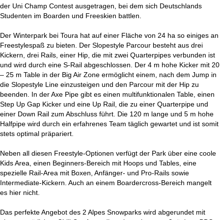
der Uni Champ Contest ausgetragen, bei dem sich Deutschlands
Studenten im Boarden und Freeskien battlen.
Der Winterpark bei Toura hat auf einer Fläche von 24 ha so einiges an
Freestylespaß zu bieten. Der Slopestyle Parcour besteht aus drei
Kickern, drei Rails, einer Hip, die mit zwei Quarterpipes verbunden ist
und wird durch eine S-Rail abgeschlossen. Der 4 m hohe Kicker mit 20
– 25 m Table in der Big Air Zone ermöglicht einem, nach dem Jump in
die Slopestyle Line einzusteigen und den Parcour mit der Hip zu
beenden. In der Axe Pipe gibt es einen multifunktionalen Table, einen
Step Up Gap Kicker und eine Up Rail, die zu einer Quarterpipe und
einer Down Rail zum Abschluss führt. Die 120 m lange und 5 m hohe
Halfpipe wird durch ein erfahrenes Team täglich gewartet und ist somit
stets optimal präpariert.
Neben all diesen Freestyle-Optionen verfügt der Park über eine coole
Kids Area, einen Beginners-Bereich mit Hoops und Tables, eine
spezielle Rail-Area mit Boxen, Anfänger- und Pro-Rails sowie
Intermediate-Kickern. Auch an einem Boardercross-Bereich mangelt
es hier nicht.
Das perfekte Angebot des 2 Alpes Snowparks wird abgerundet mit