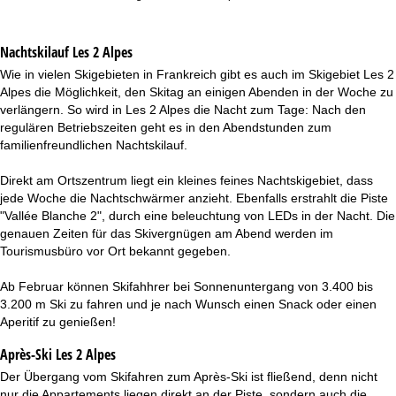
Nachtskilauf
Les 2 Alpes
Wie in vielen Skigebieten in Frankreich gibt es auch im Skigebiet Les 2
Alpes die Möglichkeit, den Skitag an einigen Abenden in der Woche zu
verlängern. So wird in Les 2 Alpes die Nacht zum Tage: Nach den
regulären Betriebszeiten geht es in den Abendstunden zum
familienfreundlichen Nachtskilauf.
Direkt am Ortszentrum liegt ein kleines feines Nachtskigebiet, dass
jede Woche die Nachtschwärmer anzieht. Ebenfalls erstrahlt die Piste
"Vallée Blanche 2", durch eine beleuchtung von LEDs in der Nacht. Die
genauen Zeiten für das Skivergnügen am Abend werden im
Tourismusbüro vor Ort bekannt gegeben.
Ab Februar können Skifahhrer bei Sonnenuntergang von 3.400 bis
3.200 m Ski zu fahren und je nach Wunsch einen Snack oder einen
Aperitif zu genießen!
Après-Ski Les 2 Alpes
Der Übergang vom Skifahren zum Après-Ski ist fließend, denn nicht
nur die Appartements liegen direkt an der Piste, sondern auch die