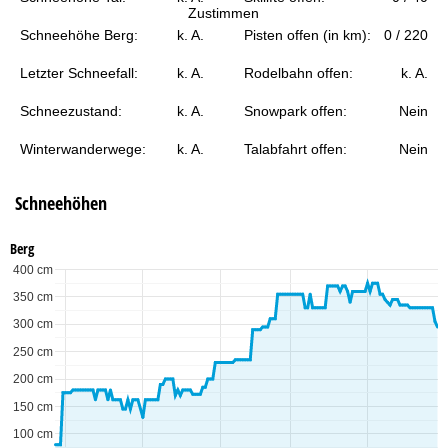
e
Zustimmen
Schneehöhe Berg:
k. A.
Pisten offen (in km):
0 / 220
Letzter Schneefall:
k. A.
Rodelbahn offen:
k. A.
Schneezustand:
k. A.
Snowpark offen:
Nein
Winterwanderwege:
k. A.
Talabfahrt offen:
Nein
Schneehöhen
Berg
400 cm
350 cm
300 cm
250 cm
200 cm
150 cm
100 cm