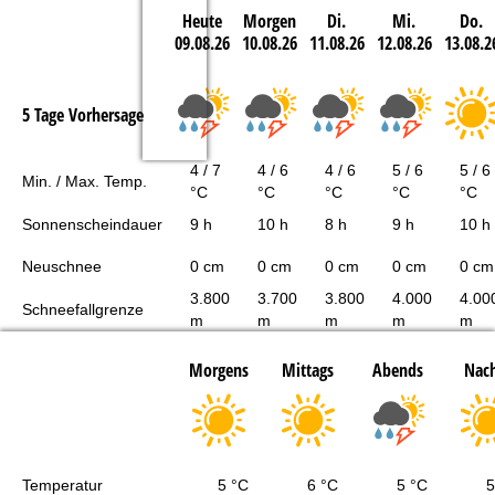
Heute
Morgen
Di.
Mi.
Do.
09.08.26
10.08.26
11.08.26
12.08.26
13.08.2
5 Tage Vorhersage
4 / 7
4 / 6
4 / 6
5 / 6
5 / 6
Min. / Max. Temp.
°C
°C
°C
°C
°C
Sonnenscheindauer
9 h
10 h
8 h
9 h
10 h
Neuschnee
0 cm
0 cm
0 cm
0 cm
0 cm
3.800
3.700
3.800
4.000
4.00
Schneefallgrenze
m
m
m
m
m
Morgens
Mittags
Abends
Nach
Temperatur
5 °C
6 °C
5 °C
5