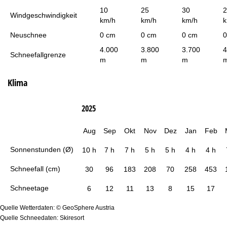
10
25
30
2
Windgeschwindigkeit
km/h
km/h
km/h
k
Neuschnee
0 cm
0 cm
0 cm
0
4.000
3.800
3.700
4
Schneefallgrenze
m
m
m
Klima
2025
Aug
Sep
Okt
Nov
Dez
Jan
Feb
Sonnenstunden (Ø)
10 h
7 h
7 h
5 h
5 h
4 h
4 h
Schneefall (cm)
30
96
183
208
70
258
453
Schneetage
6
12
11
13
8
15
17
Quelle Wetterdaten: © GeoSphere Austria
Quelle Schneedaten: Skiresort