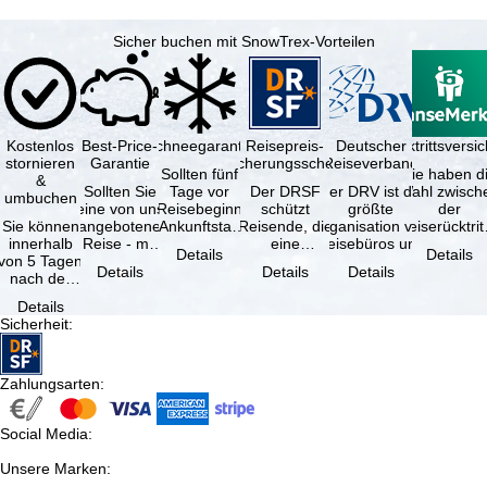
Sicher buchen mit SnowTrex-Vorteilen
Kostenlos
Best-Price-
Schneegarantie
Reisepreis-
Deutscher
Reiserücktrittsvers
stornieren
Garantie
Sicherungsschein
Reiseverband
Sollten fünf
Sie haben d
&
Sollten Sie
Tage vor
Der DRSF
Der DRV ist die
Wahl zwisch
umbuchen
eine von uns
Reisebeginn
schützt
größte
der
Sie können
angebotene
(Ankunftstag)
Reisende, die
Organisation von
Reiserücktrit
innerhalb
Reise - mit
aufgrund von
eine
Reisebüros und
Versicheru
Details
Details
von 5 Tagen
gleicher
Schneemangel
Pauschalreise
Reiseveranstaltern
(inklusive 
Details
Details
Details
nach der
Verfügbarkeit
…
oder
in …
Buchung
und …
verbundene
Details
kostenfrei
Reiseleistungen
Sicherheit
:
zurücktreten,
…
…
Zahlungsarten
:
Social Media
:
Unsere Marken
: