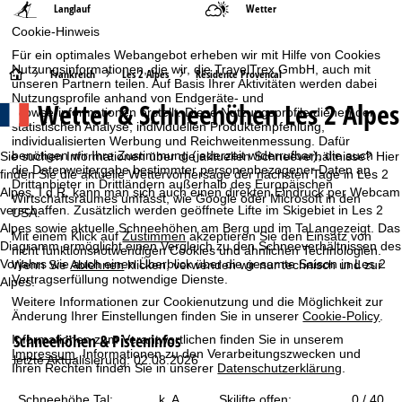
Langlauf
Wetter
Cookie-Hinweis
Für ein optimales Webangebot erheben wir mit Hilfe von Cookies
Nutzungsinformationen, die wir, die TravelTrex GmbH, auch mit
S
Frankreich
Les 2 Alpes
Résidence Provencal
unseren Partnern teilen. Auf Basis Ihrer Aktivitäten werden dabei
Nutzungsprofile anhand von Endgeräte- und
Wetter & Schneehöhen Les 2 Alpes
t
Browserinformationen erstellt. Diese Nutzungsprofile dienen der
statistischen Analyse, individuellen Produktempfehlung,
individualisierten Werbung und Reichweitenmessung. Dafür
a
benötigen wir Ihre Zustimmung (jederzeit widerrufbar), die auch
Sie suchen Informationen über die aktuellen Schneeverhältnisse? Hier
die Datenweitergabe bestimmter personenbezogener Daten an
finden Sie die aktuelle Wettervorhersage der nächsten Tage in Les 2
r
Drittanbieter in Drittländern außerhalb des Europäischen
Alpes. I.d.R. kann man sich auch einen direkten Eindruck per Webcam
Wirtschaftsraumes umfasst, wie Google oder Microsoft in den
verschaffen. Zusätzlich werden geöffnete Lifte im Skigebiet in Les 2
USA.
t
Alpes sowie aktuelle Schneehöhen am Berg und im Tal angezeigt. Das
Mit einem Klick auf
Zustimmen
akzeptieren Sie den Einsatz von
Diagramm ermöglicht einen Vergleich zu den Schneeverhältnissen des
nicht funktionsnotwendigen Cookies und ähnlichen Technologien.
s
Vorjahrs wie auch einen Überblick über die gesamte Saison in Les 2
Wenn Sie
Ablehnen
klicken, verwenden wir nur technisch und zur
Vertragserfüllung notwendige Dienste.
Alpes.
e
Weitere Informationen zur Cookienutzung und die Möglichkeit zur
Änderung Ihrer Einstellungen finden Sie in unserer
Cookie-Policy
.
i
Schneehöhen & Pisteninfos
Informationen zum Verantwortlichen finden Sie in unserem
Impressum
. Informationen zu den Verarbeitungszwecken und
letzte Aktualisierung: 02.08.2026
t
Ihren Rechten finden Sie in unserer
Datenschutzerklärung
.
Schneehöhe Tal:
k. A.
Skilifte offen:
0 / 40