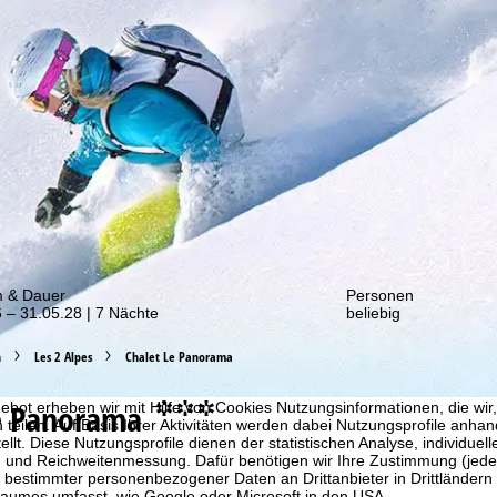
von unseren Rabatt-Aktionen!
m & Dauer
Personen
 – 31.05.28 | 7 Nächte
beliebig
h
Les 2 Alpes
Chalet Le Panorama
e Panorama
bot erheben wir mit Hilfe von Cookies Nutzungsinformationen, die wir
°°°
 teilen. Auf Basis Ihrer Aktivitäten werden dabei Nutzungsprofile anh
llt. Diese Nutzungsprofile dienen der statistischen Analyse, individue
g und Reichweitenmessung. Dafür benötigen wir Ihre Zustimmung (jederz
 bestimmter personenbezogener Daten an Drittanbieter in Drittländern
raumes umfasst, wie Google oder Microsoft in den USA.