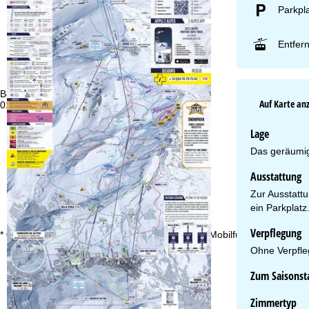
Parkpl
Entfer
Beratung
Öf
Auf Karte an
01806 77 35 00 00 *
Mo
Fr
Sa
Lage
Das geräumig
Ausstattung
Zur Ausstatt
ein Parkplatz
Zu
Verpflegung
* 0,20 € inkl. MwSt./Anruf aus den dt. Fest- und Mobilfunknetzen
Ohne Verpfle
Zum Saisonsta
Zimmertyp