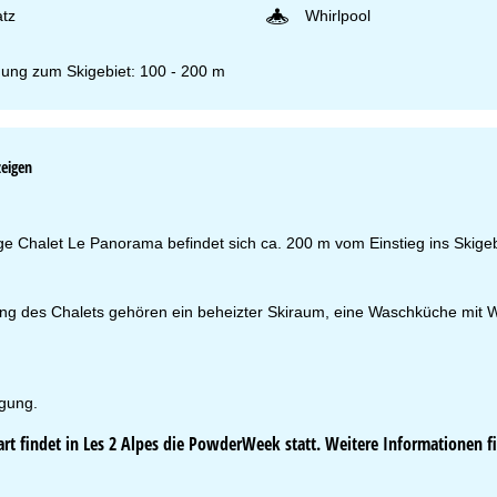
atz
Whirlpool
nung zum Skigebiet: 100 - 200 m
fnungszeiten
zeigen
-Do:
09:00-17:00 Uhr
:
09:00-15:00 Uhr
-So:
geschlossen
e Chalet Le Panorama befindet sich ca. 200 m vom Einstieg ins Skigeb
Beratung
ung des Chalets gehören ein beheizter Skiraum, eine Waschküche mit 
.
r Kontaktseite
gung.
rt findet in Les 2 Alpes die PowderWeek statt. Weitere Informationen f