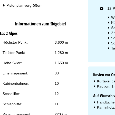
Pistenplan vergrößern
12-P
Wo
Kü
Informationen zum Skigebiet
Sc
Les 2 Alpes
2 
Sc
Höchster Punkt:
3.600 m
Sc
Te
Tiefster Punkt:
1.280 m
Höhe Skiort:
1.650 m
Lifte insgesamt:
33
Kosten vor Or
Kurtaxe: c
Kabinenbahnen:
10
Kaution: 1.
Sessellifte:
12
Auf Wunsch vo
Handtuchset
Schlepplifte:
11
Kaminholz:
Pisten insgesamt:
220 km