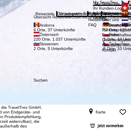
Bitte
My SnowTrex
Č
My SnowTrex
Anmelden
Ihr Kunden-Login mit
D
Informationen rund 
Die neuesten Beiträge aus unserem Ma
Reiseinfos
Über uns
E
Reiseziele
Urlaubswelten
Infos
Unternehmen
Übersicht Reiseziele
Österreich
Frankreich
Deutschla
Reisen.
N
Reiseinfos
Über uns
S
FAQ
Stellenanzeige
Andorra
Deutschlan
Partnerprogra
6 Orte, 37 Unterkünfte
57 Orte, 136 U
Österreich
Polen
Freundschafts
220 Orte, 1.037 Unterkünfte
3 Orte, 14 Unt
Geschenkgutsc
Slowenien
Tschechien
Newsletter An
2 Orte, 5 Unterkünfte
6 Orte, 10 Unt
Kontakt
Suchen
, die TravelTrex GmbH,
and von Endgeräte- und
Karte
llen Produktempfehlung,
eit widerrufbar), die
Jetzt vormerken
 außerhalb des