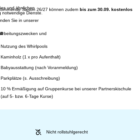
ies und ähnlichen
e kommende Saison 26/27 können zudem
bis zum 30.09. kostenlos
g notwendige Dienste.
inden Sie in unserer
en
erarbeitungszwecken und
Nutzung des Whirlpools
Kaminholz (1 x pro Aufenthalt)
Babyausstattung (nach Voranmeldung)
Parkplätze (s. Ausschreibung)
10 % Ermäßigung auf Gruppenkurse bei unserer Partnerskischule
(auf 5- bzw. 6-Tage Kurse)
Nicht rollstuhlgerecht