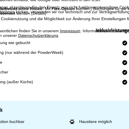
mmen
akzeptieren Sie den Einsatz von nicht funktionsnotwendigen Cook
Vorfreude ohne Risiko:
Mit
Flex-Option
buchen | Buchungen für di
blehnen
klicken, verwenden wir nur technisch und zur Vertragserfüllun
storniert
werden
(Details)
 Cookienutzung und die Möglichkeit zur Änderung Ihrer Einstellungen f
Inklusivleistung
wortlichen finden Sie in unserem
Impressum
. Informationen zu den V
in unserer
Datenschutzerklärung
.
ung wie gebucht
ung (nur während der PowderWeek)
he
ücher
ung (außer Küche)
ck
ption buchbar
Haustiere möglich