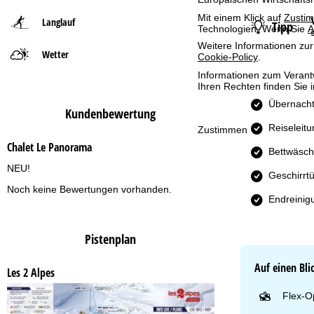
Mit einem Klick auf
Zusti
Langlauf
Tipp
t
Technologien. Wenn Sie
A
Weitere Informationen zur
Wetter
s
Cookie-Policy
.
Informationen zum Verant
e
Ihren Rechten finden Sie 
Übernacht
Kundenbewertung
i
Reiseleit
Zustimmen
t
Chalet Le Panorama
Bettwäsc
NEU!
e
Geschirrt
Noch keine Bewertungen vorhanden.
Endreinig
Pistenplan
Auf einen Bli
Les 2 Alpes
Flex-O