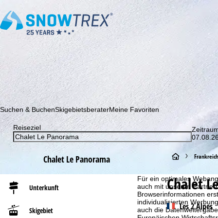
Abonnieren Sie unseren Newsletter und erfahren Sie als Erster 
Suchen & Buchen
Skigebietsberater
Meine Favoriten
Reiseziel
Zeitrau
07.08.26
S
Frankreic
Chalet Le Panorama
Cookie-Hinweis
t
Chalet L
Für ein optimales Webange
auch mit unseren Partnern
Unterkunft
Browserinformationen erste
a
individualisierten Werbun
Les 2 Alpes
auch die Datenweitergabe
Skigebiet
r
Europäischen Wirtschafts