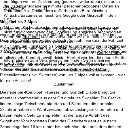
e
benötigen wir Ihre Zustimmung (jederzeit widerrufbar), die auch
die Datenweitergabe bestimmter personenbezogener Daten an
Schlepplifte:
11
Drittanbieter in Drittländern außerhalb des Europäischen
Wirtschaftsraumes umfasst, wie Google oder Microsoft in den
USA.
Skigebiet
Les 2 Alpes
Mit einem Klick auf
Zustimmen
akzeptieren Sie den Einsatz von
Mit dem Skipass "Les 2 Alpes" bringt der Jandri Wintersportler in
nicht funktionsnotwendigen Cookies und ähnlichen Technologien.
wenigen Minuten auf den 3.600 Meter hohen Gletscher. Die im
Wenn Sie
Ablehnen
klicken, verwenden wir nur technisch und zur
Dezember 2024 neu eröffnete Jandri-Seilbahn verkürzt die Fahrzeit
Vertragserfüllung notwendige Dienste.
auf 17 Minuten (Talstation bis Gletscher) und erhöht die Kapazität auf
Weitere Informationen zur Cookienutzung und die Möglichkeit zur
3.000 Personen pro Stunde. Damit werden geringere Wartezeiten und
Änderung Ihrer Einstellungen finden Sie in unserer
Cookie-Policy
.
deutlich mehr Komfort gewährleistet.Hierbei werden die neuen Skilifte
Informationen zum Verantwortlichen finden Sie in unserem
in Les 2 Alpes überwiegend mit lokal erzeugter Wasserkraft betrieben.
Impressum
. Informationen zu den Verarbeitungszwecken und
Von der Bergstation aus können Sie anschließend die 220
Ihren Rechten finden Sie in unserer
Datenschutzerklärung
.
Pistenkilometer (inkl. Skirouten) von Les 2 Alpes voll auskosten - was
für eine Aussicht!
Zustimmen
Die neue 6er-Kombibahn (Sessel und Gondel) Diable bringt Sie
ebenfalls komfortabel aus dem Ort direkt ins Skigebiet. Die Cracks
finden einige Tiefschneeabfahrten und Skirouten, die normalen
Skifahrer haben die Wahl zwischen abwechslungsreichen roten und
blauen Pisten. Sehr zu empfehlen ist die längste Abfahrt des
Skigebiets: Vom höchsten Punkt des Gletschers geht es je nach
Schneelage fast 16 km runter bis nach Mont de Lans, dem tiefsten