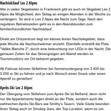
Nachtskilauf
Les 2 Alpes
Wie in vielen Skigebieten in Frankreich gibt es auch im Skigebiet Les 2
Alpes die Möglichkeit, den Skitag an einigen Abenden in der Woche zu
verlängern. So wird in Les 2 Alpes die Nacht zum Tage: Nach den
regulären Betriebszeiten geht es in den Abendstunden zum
familienfreundlichen Nachtskilauf.
Direkt am Ortszentrum liegt ein kleines feines Nachtskigebiet, dass
jede Woche die Nachtschwärmer anzieht. Ebenfalls erstrahlt die Piste
"Vallée Blanche 2", durch eine beleuchtung von LEDs in der Nacht. Die
genauen Zeiten für das Skivergnügen am Abend werden im
Tourismusbüro vor Ort bekannt gegeben.
Ab Februar können Skifahhrer bei Sonnenuntergang von 3.400 bis
3.200 m Ski zu fahren und je nach Wunsch einen Snack oder einen
Aperitif zu genießen!
Après-Ski Les 2 Alpes
Der Übergang vom Skifahren zum Après-Ski ist fließend, denn nicht
nur die Appartements liegen direkt an der Piste, sondern auch die
zahlreichen Après-Ski-Bars wie Smithy’s Tavern. Viele Gäste beenden
ihren Skitag auch im Smokey Joes, der Top-Location, wenn es um