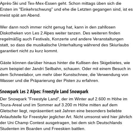
Après-Ski und Tex-Mex-Essen geht. Schon mittags üben sich die
Ersten im "Einkehrschwung" und ehe die Letzten gegangen sind, ist es
meist spät am Abend.
Wer dann noch immer nicht genug hat, kann in den zahllosen
Diskotheken von Les 2 Alpes weiter tanzen. Des weiteren finden
regelmäßig auch Festivals, Konzerte und andere Veranstaltungen
statt, so dass die musikalische Unterhaltung während des Skiurlaubs
garantiert nicht zu kurz kommt.
Gäste können darüber hinaus hinter die Kullisen des Skigebietes, wie
zum beispiel der Jandri Seilbahn, schauen. Oder mit einem Besuch in
dem Schneelabor, um mehr über Kunstschnee, die Verwendung von
Wasser und die Präparierung der Pisten zu erfahren.
Snowpark Les 2 Alpes:
Freestyle Land Snowpark
Der Snowpark "Freestyle Land", der im Winter auf 2.600 m Höhe im
Toura-Areal und im Sommer auf 3.200 m Höhe mitten auf dem
Gletscher liegt, repräsentiert seit Jahren eine besonders beliebte
Anlaufstelle für Freestyler jeglicher Art. Nicht umsonst wird hier jährlich
der Uni Champ Contest ausgetragen, bei dem sich Deutschlands
Studenten im Boarden und Freeskien battlen.