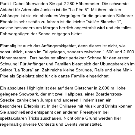
Punkt. Dabei überwinden Sie gut 2.280 Höhenmeter! Die schwerste
Abfahrt für Adrenalin Junkies ist die "La Fée 5". Mit ihren steilen
Abhängen ist sie ein absolutes Vergnügen für die gekonnten Skifahrer.
Ebenfalls sehr schön zu fahren ist die leichte "Vallée Blanche 1",
welche besonders am Morgen herrlich angestrahlt wird und ein tolles
Fahrvergnügen der Sonne entgegen bietet.
Einmalig ist auch das Anfängerskigebiet, denn dieses ist nicht, wie
sonst üblich, unten im Tal gelegen, sondern zwischen 1.600 und 2.600
Höhenmetern . Das bedeutet allzeit perfekter Schnee für den ersten
Schwung! Für Anfänger und Familien bietet sich der Übungsbereich im
Sektor "La Toura" an. Zahlreiche kleine Sprünge, Rails und eine Mini-
Pipe als Spielplatz sind für die ganze Familie eingerichtet.
Ein absolutes Highlight ist der auf dem Gletscher in 2.600 m Höhe
gelegene Snowpark, der mit zwei Halfpipes, einer Boardercross-
Strecke, zahlreichen Jumps und anderen Hindernissen ein
besonderes Erlebnis ist. In der Chillarea mit Musik und Drinks können
Sie anschließend entspannt den anderen Freestylern bei
spektakulären Tricks zuschauen. Nicht ohne Grund werden hier
regelmäßig diverse Contests und Events veranstaltet.