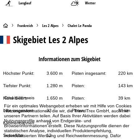
Langlauf
Wetter
S
Frankreich
Les 2 Alpes
Chalet Le Panda
Skigebiet
Les 2 Alpes
t
a
Informationen zum Skigebiet
r
Höchster Punkt:
3.600 m
Pisten insgesamt:
220 km
t
Tiefster Punkt:
1.280 m
Pisten:
143 km
s
Cookie-Hinweis
Höhe Skiort:
1.650 m
Pisten:
39 km
e
Für ein optimales Webangebot erheben wir mit Hilfe von Cookies
Lifte insgesamt:
33
Pisten:
38 km
Nutzungsinformationen, die wir, die TravelTrex GmbH, auch mit
i
unseren Partnern teilen. Auf Basis Ihrer Aktivitäten werden dabei
Nutzungsprofile anhand von Endgeräte- und
Kabinenbahnen:
10
Browserinformationen erstellt. Diese Nutzungsprofile dienen der
t
statistischen Analyse, individuellen Produktempfehlung,
Sessellifte:
12
individualisierten Werbung und Reichweitenmessung. Dafür