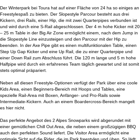
Der Winterpark bei Toura hat auf einer Fläche von 24 ha so einiges an
Freestylespaß zu bieten. Der Slopestyle Parcour besteht aus drei
Kickern, drei Rails, einer Hip, die mit zwei Quarterpipes verbunden ist
und wird durch eine S-Rail abgeschlossen. Der 4 m hohe Kicker mit 20
– 25 m Table in der Big Air Zone ermöglicht einem, nach dem Jump in
die Slopestyle Line einzusteigen und den Parcour mit der Hip zu
beenden. In der Axe Pipe gibt es einen multifunktionalen Table, einen
Step Up Gap Kicker und eine Up Rail, die zu einer Quarterpipe und
einer Down Rail zum Abschluss führt. Die 120 m lange und 5 m hohe
Halfpipe wird durch ein erfahrenes Team täglich gewartet und ist somit
stets optimal präpariert.
Neben all diesen Freestyle-Optionen verfügt der Park über eine coole
Kids Area, einen Beginners-Bereich mit Hoops und Tables, eine
spezielle Rail-Area mit Boxen, Anfänger- und Pro-Rails sowie
Intermediate-Kickern. Auch an einem Boardercross-Bereich mangelt
es hier nicht.
Das perfekte Angebot des 2 Alpes Snowparks wird abgerundet mit
einer gemütlichen Chill Out Area, die neben einem großzügigen BBQ
auch den perfekten Sound liefert. Die Visitor Area ermöglicht eine
optimale Sicht auf die Rider, die im Park freestylen und üben. So lädt