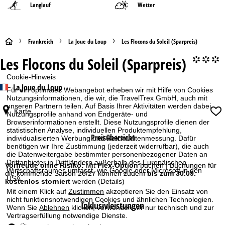
Langlauf
Wetter
S
Frankreich
La Joue du Loup
Les Flocons du Soleil (Sparpreis)
Les Flocons du Soleil (Sparpreis)
°°°
t
Cookie-Hinweis
a
La Joue du Loup
Für ein optimales Webangebot erheben wir mit Hilfe von Cookies
Nutzungsinformationen, die wir, die TravelTrex GmbH, auch mit
r
unseren Partnern teilen. Auf Basis Ihrer Aktivitäten werden dabei
Karte
Nutzungsprofile anhand von Endgeräte- und
Browserinformationen erstellt. Diese Nutzungsprofile dienen der
t
statistischen Analyse, individuellen Produktempfehlung,
Preisübersicht
individualisierten Werbung und Reichweitenmessung. Dafür
s
benötigen wir Ihre Zustimmung (jederzeit widerrufbar), die auch
die Datenweitergabe bestimmter personenbezogener Daten an
Drittanbieter in Drittländern außerhalb des Europäischen
e
Vorfreude ohne Risiko:
Mit
Flex-Option
buchen | Buchungen für
Wirtschaftsraumes umfasst, wie Google oder Microsoft in den
die kommende Saison 26/27 können zudem
bis zum 30.09.
USA.
kostenlos storniert
werden
(Details)
i
Mit einem Klick auf
Zustimmen
akzeptieren Sie den Einsatz von
nicht funktionsnotwendigen Cookies und ähnlichen Technologien.
Inklusivleistungen
t
Wenn Sie
Ablehnen
klicken, verwenden wir nur technisch und zur
Vertragserfüllung notwendige Dienste.