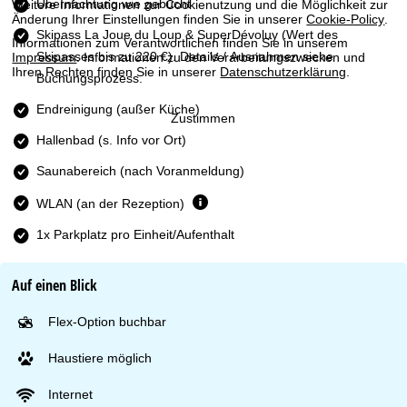
e
Übernachtung wie gebucht
Weitere Informationen zur Cookienutzung und die Möglichkeit zur
Änderung Ihrer Einstellungen finden Sie in unserer
Cookie-Policy
.
Skipass La Joue du Loup & SuperDévoluy
(Wert des
Informationen zum Verantwortlichen finden Sie in unserem
Skipasses bis zu 220 €). Details / Ausnahmen siehe
Impressum
. Informationen zu den Verarbeitungszwecken und
Ihren Rechten finden Sie in unserer
Datenschutzerklärung
.
Buchungsprozess.
Endreinigung (außer Küche)
Zustimmen
Hallenbad (s. Info vor Ort)
Saunabereich (nach Voranmeldung)
WLAN (an der Rezeption)
1x Parkplatz pro Einheit/Aufenthalt
Auf einen Blick
Flex-Option buchbar
Haustiere möglich
Internet