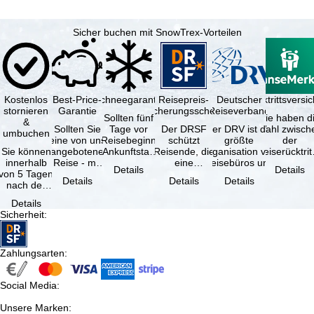
Sicher buchen mit SnowTrex-Vorteilen
Kostenlos
Best-Price-
Schneegarantie
Reisepreis-
Deutscher
Reiserücktrittsvers
stornieren
Garantie
Sicherungsschein
Reiseverband
Sollten fünf
Sie haben d
&
Sollten Sie
Tage vor
Der DRSF
Der DRV ist die
Wahl zwisch
umbuchen
eine von uns
Reisebeginn
schützt
größte
der
Sie können
angebotene
(Ankunftstag)
Reisende, die
Organisation von
Reiserücktrit
innerhalb
Reise - mit
aufgrund von
eine
Reisebüros und
Versicheru
Details
Details
von 5 Tagen
gleicher
Schneemangel
Pauschalreise
Reiseveranstaltern
(inklusive 
Details
Details
Details
nach der
Verfügbarkeit
…
oder
in …
Buchung
und …
verbundene
Details
kostenfrei
Reiseleistungen
Sicherheit
:
zurücktreten,
…
…
Zahlungsarten
:
Social Media
:
Unsere Marken
: