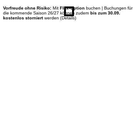
Vorfreude ohne Risiko:
Mit
Flex-Option
buchen | Buchungen für
e
die kommende Saison 26/27 können zudem
bis zum 30.09.
kostenlos storniert
werden
(Details)