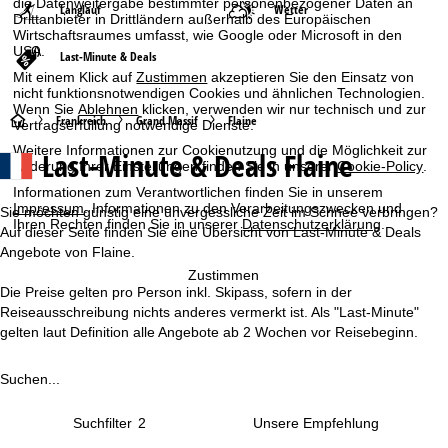
die Datenweitergabe bestimmter personenbezogener Daten an
Langlauf
Wetter
Drittanbieter in Drittländern außerhalb des Europäischen
Wirtschaftsraumes umfasst, wie Google oder Microsoft in den
USA.
Last-Minute & Deals
Mit einem Klick auf
Zustimmen
akzeptieren Sie den Einsatz von
nicht funktionsnotwendigen Cookies und ähnlichen Technologien.
Wenn Sie
Ablehnen
klicken, verwenden wir nur technisch und zur
S
Frankreich
Grand Massif
Flaine
Vertragserfüllung notwendige Dienste.
Weitere Informationen zur Cookienutzung und die Möglichkeit zur
Last-Minute & Deals Flaine
t
Änderung Ihrer Einstellungen finden Sie in unserer
Cookie-Policy
.
Informationen zum Verantwortlichen finden Sie in unserem
a
Impressum
. Informationen zu den Verarbeitungszwecken und
Sie möchten günstig eine unvergessliche Zeit im Schnee verbringen?
Ihren Rechten finden Sie in unserer
Datenschutzerklärung
.
Auf dieser Seite finden Sie eine Übersicht von Last-Minute & Deals
r
Angebote von Flaine.
Zustimmen
t
Die Preise gelten pro Person inkl. Skipass, sofern in der
Reiseausschreibung nichts anderes vermerkt ist. Als "Last-Minute"
s
gelten laut Definition alle Angebote ab 2 Wochen vor Reisebeginn.
e
Suchen...
i
Suchfilter
2
t