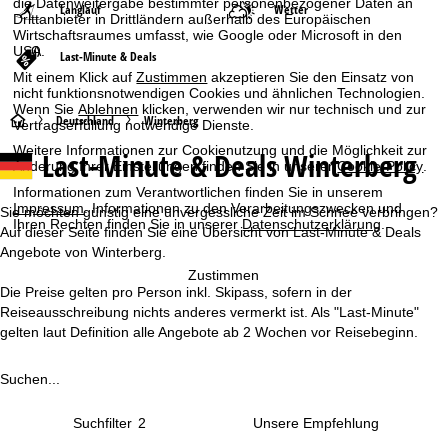
die Datenweitergabe bestimmter personenbezogener Daten an
Langlauf
Wetter
Drittanbieter in Drittländern außerhalb des Europäischen
Wirtschaftsraumes umfasst, wie Google oder Microsoft in den
USA.
Last-Minute & Deals
Mit einem Klick auf
Zustimmen
akzeptieren Sie den Einsatz von
nicht funktionsnotwendigen Cookies und ähnlichen Technologien.
Wenn Sie
Ablehnen
klicken, verwenden wir nur technisch und zur
S
Deutschland
Winterberg
Vertragserfüllung notwendige Dienste.
Weitere Informationen zur Cookienutzung und die Möglichkeit zur
Last-Minute & Deals Winterberg
t
Änderung Ihrer Einstellungen finden Sie in unserer
Cookie-Policy
.
Informationen zum Verantwortlichen finden Sie in unserem
a
Impressum
. Informationen zu den Verarbeitungszwecken und
Sie möchten günstig eine unvergessliche Zeit im Schnee verbringen?
Ihren Rechten finden Sie in unserer
Datenschutzerklärung
.
Auf dieser Seite finden Sie eine Übersicht von Last-Minute & Deals
r
Angebote von Winterberg.
Zustimmen
t
Die Preise gelten pro Person inkl. Skipass, sofern in der
Reiseausschreibung nichts anderes vermerkt ist. Als "Last-Minute"
s
gelten laut Definition alle Angebote ab 2 Wochen vor Reisebeginn.
e
Suchen...
i
Suchfilter
2
t