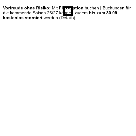
Vorfreude ohne Risiko:
Mit
Flex-Option
buchen | Buchungen für
e
die kommende Saison 26/27 können zudem
bis zum 30.09.
kostenlos storniert
werden
(Details)