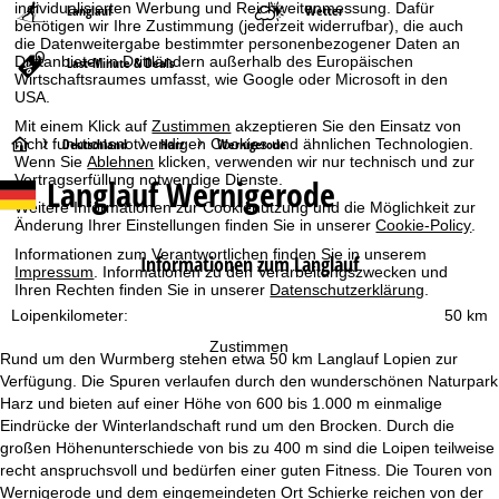
individualisierten Werbung und Reichweitenmessung. Dafür
Langlauf
Wetter
benötigen wir Ihre Zustimmung (jederzeit widerrufbar), die auch
die Datenweitergabe bestimmter personenbezogener Daten an
Drittanbieter in Drittländern außerhalb des Europäischen
Last-Minute & Deals
Wirtschaftsraumes umfasst, wie Google oder Microsoft in den
USA.
Mit einem Klick auf
Zustimmen
akzeptieren Sie den Einsatz von
S
Deutschland
Harz
Wernigerode
nicht funktionsnotwendigen Cookies und ähnlichen Technologien.
Wenn Sie
Ablehnen
klicken, verwenden wir nur technisch und zur
Vertragserfüllung notwendige Dienste.
Langlauf Wernigerode
t
Weitere Informationen zur Cookienutzung und die Möglichkeit zur
Änderung Ihrer Einstellungen finden Sie in unserer
Cookie-Policy
.
a
Informationen zum Verantwortlichen finden Sie in unserem
Informationen zum Langlauf
Impressum
. Informationen zu den Verarbeitungszwecken und
r
Ihren Rechten finden Sie in unserer
Datenschutzerklärung
.
Loipenkilometer:
50 km
t
Zustimmen
Rund um den Wurmberg stehen etwa 50 km Langlauf Lopien zur
s
Verfügung. Die Spuren verlaufen durch den wunderschönen Naturpark
Harz und bieten auf einer Höhe von 600 bis 1.000 m einmalige
e
Eindrücke der Winterlandschaft rund um den Brocken. Durch die
großen Höhenunterschiede von bis zu 400 m sind die Loipen teilweise
i
recht anspruchsvoll und bedürfen einer guten Fitness. Die Touren von
Wernigerode und dem eingemeindeten Ort Schierke reichen von der