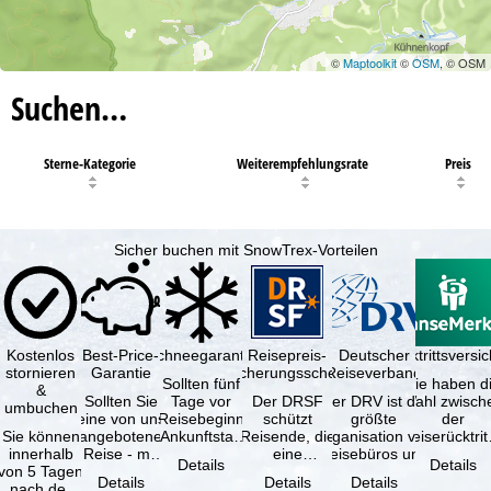
©
Maptoolkit
©
OSM
, © OSM
Suchen…
Sterne-Kategorie
Weiterempfehlungsrate
Preis
Sicher buchen mit SnowTrex-Vorteilen
Kostenlos
Best-Price-
Schneegarantie
Reisepreis-
Deutscher
Reiserücktrittsvers
stornieren
Garantie
Sicherungsschein
Reiseverband
Sollten fünf
Sie haben d
&
Sollten Sie
Tage vor
Der DRSF
Der DRV ist die
Wahl zwisch
umbuchen
eine von uns
Reisebeginn
schützt
größte
der
Sie können
angebotene
(Ankunftstag)
Reisende, die
Organisation von
Reiserücktrit
innerhalb
Reise - mit
aufgrund von
eine
Reisebüros und
Versicheru
Details
Details
von 5 Tagen
gleicher
Schneemangel
Pauschalreise
Reiseveranstaltern
(inklusive 
Details
Details
Details
nach der
Verfügbarkeit
…
oder
in …