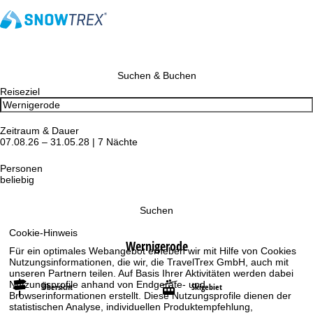
Suchen & Buchen
Reiseziel
Zeitraum & Dauer
07.08.26 – 31.05.28 | 7 Nächte
Personen
beliebig
Suchen
Cookie-Hinweis
Wernigerode
Für ein optimales Webangebot erheben wir mit Hilfe von Cookies
Nutzungsinformationen, die wir, die TravelTrex GmbH, auch mit
unseren Partnern teilen. Auf Basis Ihrer Aktivitäten werden dabei
Nutzungsprofile anhand von Endgeräte- und
Übersicht
Skigebiet
Browserinformationen erstellt. Diese Nutzungsprofile dienen der
statistischen Analyse, individuellen Produktempfehlung,