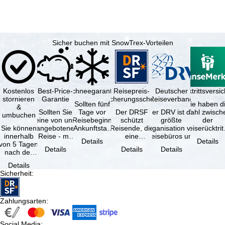
Sicher buchen mit SnowTrex-Vorteilen
Kostenlos
Best-Price-
Schneegarantie
Reisepreis-
Deutscher
Reiserücktrittsvers
stornieren
Garantie
Sicherungsschein
Reiseverband
Sollten fünf
Sie haben d
&
Sollten Sie
Tage vor
Der DRSF
Der DRV ist die
Wahl zwisch
umbuchen
eine von uns
Reisebeginn
schützt
größte
der
Sie können
angebotene
(Ankunftstag)
Reisende, die
Organisation von
Reiserücktrit
innerhalb
Reise - mit
aufgrund von
eine
Reisebüros und
Versicheru
Details
Details
von 5 Tagen
gleicher
Schneemangel
Pauschalreise
Reiseveranstaltern
(inklusive 
Details
Details
Details
nach der
Verfügbarkeit
…
oder
in …
Buchung
und …
verbundene
Details
kostenfrei
Reiseleistungen
Sicherheit
:
zurücktreten,
…
…
Zahlungsarten
:
Social Media
: