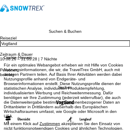
Suchen & Buchen
Reiseziel
Zeitraum & Dauer
Cookie-Hinweis
10.08.26 – 31.05.28 | 7 Nächte
Für ein optimales Webangebot erheben wir mit Hilfe von Cookies
Nutzungsinformationen, die wir, die TravelTrex GmbH, auch mit
Personen
unseren Partnern teilen. Auf Basis Ihrer Aktivitäten werden dabei
beliebig
Nutzungsprofile anhand von Endgeräte- und
Browserinformationen erstellt. Diese Nutzungsprofile dienen der
Suchen
statistischen Analyse, individuellen Produktempfehlung,
individualisierten Werbung und Reichweitenmessung. Dafür
benötigen wir Ihre Zustimmung (jederzeit widerrufbar), die auch
Vogtland
die Datenweitergabe bestimmter personenbezogener Daten an
Drittanbieter in Drittländern außerhalb des Europäischen
Wirtschaftsraumes umfasst, wie Google oder Microsoft in den
USA.
Übersicht
Langlauf
Mit einem Klick auf
Zustimmen
akzeptieren Sie den Einsatz von
nicht funktionsnotwendigen Cookies und ähnlichen Technologien.