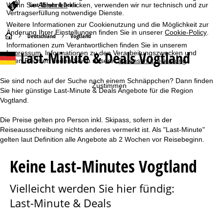
Last-Minute & Deals
Wenn Sie
Ablehnen
klicken, verwenden wir nur technisch und zur
Vertragserfüllung notwendige Dienste.
Weitere Informationen zur Cookienutzung und die Möglichkeit zur
Änderung Ihrer Einstellungen finden Sie in unserer
Cookie-Policy
.
S
Deutschland
Vogtland
Informationen zum Verantwortlichen finden Sie in unserem
Last-Minute & Deals Vogtland
Impressum
. Informationen zu den Verarbeitungszwecken und
t
Ihren Rechten finden Sie in unserer
Datenschutzerklärung
.
a
Sie sind noch auf der Suche nach einem Schnäppchen? Dann finden
Zustimmen
Sie hier günstige Last-Minute & Deals Angebote für die Region
r
Vogtland.
t
Die Preise gelten pro Person inkl. Skipass, sofern in der
Reiseausschreibung nichts anderes vermerkt ist. Als "Last-Minute"
s
gelten laut Definition alle Angebote ab 2 Wochen vor Reisebeginn.
e
Keine Last-Minutes Vogtland
i
Vielleicht werden Sie hier fündig:
t
Last-Minute & Deals
e