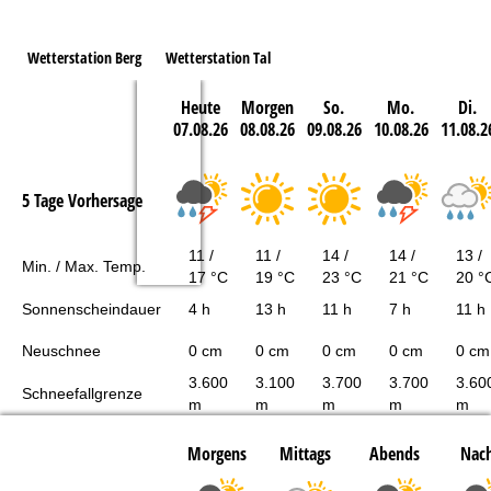
Wetterstation Berg
Wetterstation Tal
Heute
Morgen
So.
Mo.
Di.
07.08.26
08.08.26
09.08.26
10.08.26
11.08.2
5 Tage Vorhersage
11 /
11 /
14 /
14 /
13 /
Min. / Max. Temp.
17 °C
19 °C
23 °C
21 °C
20 °
Sonnenscheindauer
4 h
13 h
11 h
7 h
11 h
Neuschnee
0 cm
0 cm
0 cm
0 cm
0 cm
3.600
3.100
3.700
3.700
3.60
Schneefallgrenze
m
m
m
m
m
Morgens
Mittags
Abends
Nach