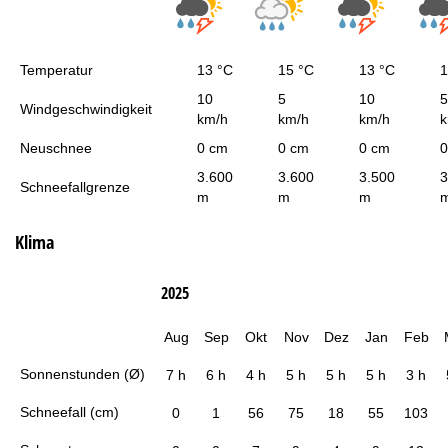
Temperatur
13 °C
15 °C
13 °C
1
10
5
10
5
Windgeschwindigkeit
km/h
km/h
km/h
k
Neuschnee
0 cm
0 cm
0 cm
0
3.600
3.600
3.500
3
Schneefallgrenze
m
m
m
Klima
2025
Aug
Sep
Okt
Nov
Dez
Jan
Feb
Sonnenstunden (Ø)
7 h
6 h
4 h
5 h
5 h
5 h
3 h
Schneefall (cm)
0
1
56
75
18
55
103