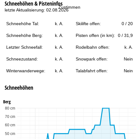
Schneehöhen & Pisteninfos
t
Zustimmen
letzte Aktualisierung: 02.08.2026
e
Schneehöhe Tal:
k. A.
Skilifte offen:
0 / 20
Schneehöhe Berg:
k. A.
Pisten offen (in km):
0 / 31,9
Letzter Schneefall:
k. A.
Rodelbahn offen:
k. A.
Schneezustand:
k. A.
Snowpark offen:
Nein
Winterwanderwege:
k. A.
Talabfahrt offen:
Nein
Schneehöhen
Berg
80 cm
70 cm
60 cm
50 cm