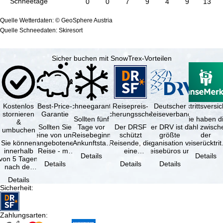
Schneetage
0
0
7
9
4
9
13
Quelle Wetterdaten: © GeoSphere Austria
Quelle Schneedaten: Skiresort
Sicher buchen mit SnowTrex-Vorteilen
Kostenlos
Best-Price-
Schneegarantie
Reisepreis-
Deutscher
Reiserücktrittsvers
stornieren
Garantie
Sicherungsschein
Reiseverband
Sollten fünf
Sie haben d
&
Sollten Sie
Tage vor
Der DRSF
Der DRV ist die
Wahl zwisch
umbuchen
eine von uns
Reisebeginn
schützt
größte
der
Sie können
angebotene
(Ankunftstag)
Reisende, die
Organisation von
Reiserücktrit
innerhalb
Reise - mit
aufgrund von
eine
Reisebüros und
Versicheru
Details
Details
von 5 Tagen
gleicher
Schneemangel
Pauschalreise
Reiseveranstaltern
(inklusive 
Details
Details
Details
nach der
Verfügbarkeit
…
oder
in …
Buchung
und …
verbundene
Details
kostenfrei
Reiseleistungen
Sicherheit
:
zurücktreten,
…
…
Zahlungsarten
: