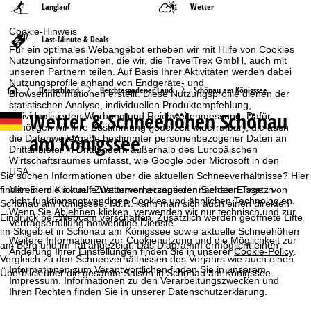
Langlauf
Wetter
Cookie-Hinweis
Last-Minute & Deals
Für ein optimales Webangebot erheben wir mit Hilfe von Cookies
Nutzungsinformationen, die wir, die TravelTrex GmbH, auch mit
unseren Partnern teilen. Auf Basis Ihrer Aktivitäten werden dabei
Nutzungsprofile anhand von Endgeräte- und
S
Deutschland
Berchtesgadener Land
Schönau am Königssee
Browserinformationen erstellt. Diese Nutzungsprofile dienen der
statistischen Analyse, individuellen Produktempfehlung,
Wetter & Schneehöhen Schönau
individualisierten Werbung und Reichweitenmessung. Dafür
t
benötigen wir Ihre Zustimmung (jederzeit widerrufbar), die auch
am Königssee
die Datenweitergabe bestimmter personenbezogener Daten an
a
Drittanbieter in Drittländern außerhalb des Europäischen
Wirtschaftsraumes umfasst, wie Google oder Microsoft in den
USA.
r
Sie suchen Informationen über die aktuellen Schneeverhältnisse? Hier
finden Sie die aktuelle Wettervorhersage der nächsten Tage in
Mit einem Klick auf
Zustimmen
akzeptieren Sie den Einsatz von
nicht funktionsnotwendigen Cookies und ähnlichen Technologien.
t
Schönau am Königssee. I.d.R. kann man sich auch einen direkten
Wenn Sie
Ablehnen
klicken, verwenden wir nur technisch und zur
Eindruck per Webcam verschaffen. Zusätzlich werden geöffnete Lifte
Vertragserfüllung notwendige Dienste.
im Skigebiet in Schönau am Königssee sowie aktuelle Schneehöhen
s
Weitere Informationen zur Cookienutzung und die Möglichkeit zur
am Berg und im Tal angezeigt. Das Diagramm ermöglicht einen
Änderung Ihrer Einstellungen finden Sie in unserer
Cookie-Policy
.
Vergleich zu den Schneeverhältnissen des Vorjahrs wie auch einen
e
Informationen zum Verantwortlichen finden Sie in unserem
Überblick über die gesamte Saison in Schönau am Königssee.
Impressum
. Informationen zu den Verarbeitungszwecken und
i
Ihren Rechten finden Sie in unserer
Datenschutzerklärung
.