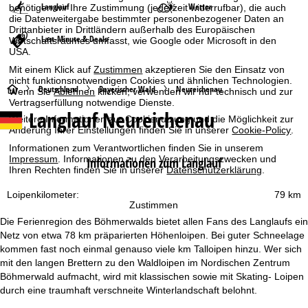
Langlauf
Wetter
benötigen wir Ihre Zustimmung (jederzeit widerrufbar), die auch
die Datenweitergabe bestimmter personenbezogener Daten an
Drittanbieter in Drittländern außerhalb des Europäischen
Last-Minute & Deals
Wirtschaftsraumes umfasst, wie Google oder Microsoft in den
USA.
Mit einem Klick auf
Zustimmen
akzeptieren Sie den Einsatz von
nicht funktionsnotwendigen Cookies und ähnlichen Technologien.
S
Deutschland
Bayerischer Wald
Neureichenau
Wenn Sie
Ablehnen
klicken, verwenden wir nur technisch und zur
Vertragserfüllung notwendige Dienste.
Langlauf Neureichenau
t
Weitere Informationen zur Cookienutzung und die Möglichkeit zur
Änderung Ihrer Einstellungen finden Sie in unserer
Cookie-Policy
.
a
Informationen zum Verantwortlichen finden Sie in unserem
Impressum
. Informationen zu den Verarbeitungszwecken und
Informationen zum Langlauf
Ihren Rechten finden Sie in unserer
Datenschutzerklärung
.
r
Loipenkilometer:
79 km
t
Zustimmen
Die Ferienregion des Böhmerwalds bietet allen Fans des Langlaufs ein
s
Netz von etwa 78 km präparierten Höhenloipen. Bei guter Schneelage
kommen fast noch einmal genauso viele km Talloipen hinzu. Wer sich
e
mit den langen Brettern zu den Waldloipen im Nordischen Zentrum
Böhmerwald aufmacht, wird mit klassischen sowie mit Skating- Loipen
i
durch eine traumhaft verschneite Winterlandschaft belohnt.