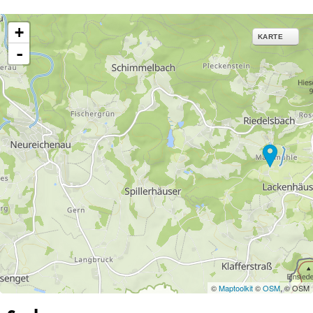
+
KARTE
-
©
Maptoolkit
©
OSM
, © OSM