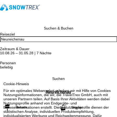
Suchen & Buchen
Reiseziel
Zeitraum & Dauer
10.08.26 – 31.05.28 | 7 Nächte
Personen
beliebig
Suchen
Cookie-Hinweis
Für ein optimales Webangebot erheben wir mit Hilfe von Cookies
Neureichenau
Nutzungsinformationen, die wir, die TravelTrex GmbH, auch mit
unseren Partnern teilen. Auf Basis Ihrer Aktivitäten werden dabei
Nutzungsprofile anhand von Endgeräte- und
Übersicht
Skigebiet
Browserinformationen erstellt. Diese Nutzungsprofile dienen der
statistischen Analyse, individuellen Produktempfehlung,
individualisierten Werbung und Reichweitenmessung. Dafür