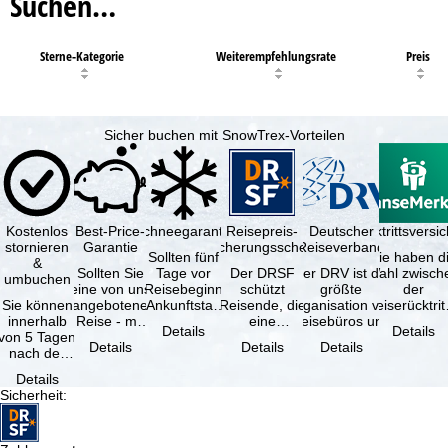
Suchen…
Sterne-Kategorie
Weiterempfehlungsrate
Preis
Sicher buchen mit SnowTrex-Vorteilen
Kostenlos
Best-Price-
Schneegarantie
Reisepreis-
Deutscher
Reiserücktrittsvers
stornieren
Garantie
Sicherungsschein
Reiseverband
Sollten fünf
Sie haben d
&
Sollten Sie
Tage vor
Der DRSF
Der DRV ist die
Wahl zwisch
umbuchen
eine von uns
Reisebeginn
schützt
größte
der
Sie können
angebotene
(Ankunftstag)
Reisende, die
Organisation von
Reiserücktrit
innerhalb
Reise - mit
aufgrund von
eine
Reisebüros und
Versicheru
Details
Details
von 5 Tagen
gleicher
Schneemangel
Pauschalreise
Reiseveranstaltern
(inklusive 
Details
Details
Details
nach der
Verfügbarkeit
…
oder
in …
Buchung
und …
verbundene
Details
kostenfrei
Reiseleistungen
Sicherheit
:
zurücktreten,
…
…