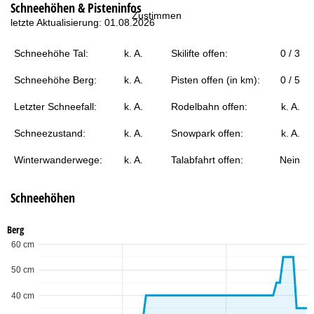
Schneehöhen & Pisteninfos
t
Zustimmen
letzte Aktualisierung: 01.08.2026
e
Schneehöhe Tal:
k. A.
Skilifte offen:
0 / 3
Schneehöhe Berg:
k. A.
Pisten offen (in km):
0 / 5
Letzter Schneefall:
k. A.
Rodelbahn offen:
k. A.
Schneezustand:
k. A.
Snowpark offen:
k. A.
Winterwanderwege:
k. A.
Talabfahrt offen:
Nein
Schneehöhen
Berg
60 cm
50 cm
40 cm