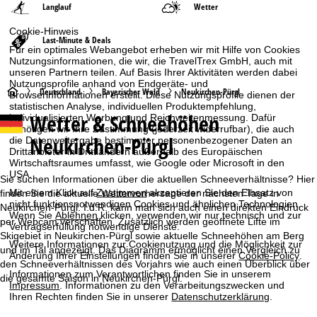
Langlauf
Wetter
Cookie-Hinweis
Last-Minute & Deals
Für ein optimales Webangebot erheben wir mit Hilfe von Cookies
Nutzungsinformationen, die wir, die TravelTrex GmbH, auch mit
unseren Partnern teilen. Auf Basis Ihrer Aktivitäten werden dabei
Nutzungsprofile anhand von Endgeräte- und
S
Deutschland
Bayerischer Wald
Neukirchen-Pürgl
Browserinformationen erstellt. Diese Nutzungsprofile dienen der
statistischen Analyse, individuellen Produktempfehlung,
Wetter & Schneehöhen
individualisierten Werbung und Reichweitenmessung. Dafür
t
benötigen wir Ihre Zustimmung (jederzeit widerrufbar), die auch
Neukirchen-Pürgl
die Datenweitergabe bestimmter personenbezogener Daten an
a
Drittanbieter in Drittländern außerhalb des Europäischen
Wirtschaftsraumes umfasst, wie Google oder Microsoft in den
USA.
r
Sie suchen Informationen über die aktuellen Schneeverhältnisse? Hier
Mit einem Klick auf
Zustimmen
akzeptieren Sie den Einsatz von
finden Sie die aktuelle Wettervorhersage der nächsten Tage in
nicht funktionsnotwendigen Cookies und ähnlichen Technologien.
t
Neukirchen-Pürgl. I.d.R. kann man sich auch einen direkten Eindruck
Wenn Sie
Ablehnen
klicken, verwenden wir nur technisch und zur
per Webcam verschaffen. Zusätzlich werden geöffnete Lifte im
Vertragserfüllung notwendige Dienste.
Skigebiet in Neukirchen-Pürgl sowie aktuelle Schneehöhen am Berg
s
Weitere Informationen zur Cookienutzung und die Möglichkeit zur
und im Tal angezeigt. Das Diagramm ermöglicht einen Vergleich zu
Änderung Ihrer Einstellungen finden Sie in unserer
Cookie-Policy
.
den Schneeverhältnissen des Vorjahrs wie auch einen Überblick über
e
Informationen zum Verantwortlichen finden Sie in unserem
die gesamte Saison in Neukirchen-Pürgl.
Impressum
. Informationen zu den Verarbeitungszwecken und
i
Ihren Rechten finden Sie in unserer
Datenschutzerklärung
.