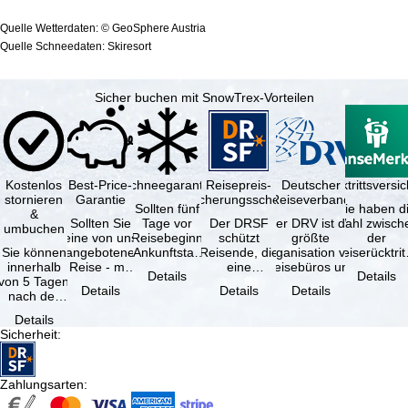
Quelle Wetterdaten: © GeoSphere Austria
Quelle Schneedaten: Skiresort
Sicher buchen mit SnowTrex-Vorteilen
Kostenlos
Best-Price-
Schneegarantie
Reisepreis-
Deutscher
Reiserücktrittsvers
stornieren
Garantie
Sicherungsschein
Reiseverband
Sollten fünf
Sie haben d
&
Sollten Sie
Tage vor
Der DRSF
Der DRV ist die
Wahl zwisch
umbuchen
eine von uns
Reisebeginn
schützt
größte
der
Sie können
angebotene
(Ankunftstag)
Reisende, die
Organisation von
Reiserücktrit
innerhalb
Reise - mit
aufgrund von
eine
Reisebüros und
Versicheru
Details
Details
von 5 Tagen
gleicher
Schneemangel
Pauschalreise
Reiseveranstaltern
(inklusive 
Details
Details
Details
nach der
Verfügbarkeit
…
oder
in …
Buchung
und …
verbundene
Details
kostenfrei
Reiseleistungen
Sicherheit
:
zurücktreten,
…
…
Zahlungsarten
: