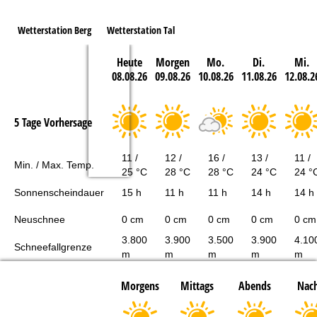
Wetterstation Berg
Wetterstation Tal
Heute
Morgen
Mo.
Di.
Mi.
08.08.26
09.08.26
10.08.26
11.08.26
12.08.2
5 Tage Vorhersage
11 /
12 /
16 /
13 /
11 /
Min. / Max. Temp.
25 °C
28 °C
28 °C
24 °C
24 °
Sonnenscheindauer
15 h
11 h
11 h
14 h
14 h
Neuschnee
0 cm
0 cm
0 cm
0 cm
0 cm
3.800
3.900
3.500
3.900
4.10
Schneefallgrenze
m
m
m
m
m
Morgens
Mittags
Abends
Nach