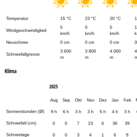
Temperatur
15 °C
23 °C
20 °C
1
5
0
5
1
Windgeschwindigkeit
km/h
km/h
km/h
k
Neuschnee
0 cm
0 cm
0 cm
0
3.600
3.800
4.000
4
Schneefallgrenze
m
m
m
Klima
2025
Aug
Sep
Okt
Nov
Dez
Jan
Feb
Sonnenstunden (Ø)
9 h
6 h
3 h
3 h
5 h
4 h
3 h
Schneefall (cm)
0
0
7
23
6
36
39
Schneetage
0
0
3
4
1
6
9