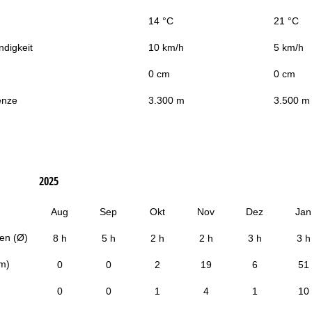
14 °C
21 °C
digkeit
10 km/h
5 km/h
0 cm
0 cm
enze
3.300 m
3.500 m
2025
Aug
Sep
Okt
Nov
Dez
Jan
en (Ø)
8 h
5 h
2 h
2 h
3 h
3 h
cm)
0
0
2
19
6
51
0
0
1
4
1
10