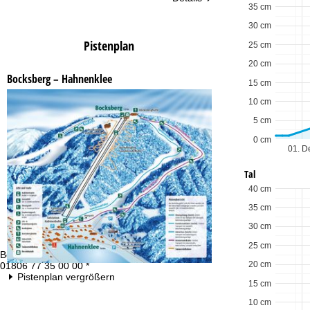
35 cm
30 cm
Pistenplan
25 cm
20 cm
Bocksberg – Hahnenklee
15 cm
10 cm
5 cm
0 cm
01. D
Tal
40 cm
35 cm
30 cm
25 cm
Beratung
Öf
20 cm
01806 77 35 00 00 *
Mo
Pistenplan vergrößern
Fr
15 cm
Sa
10 cm