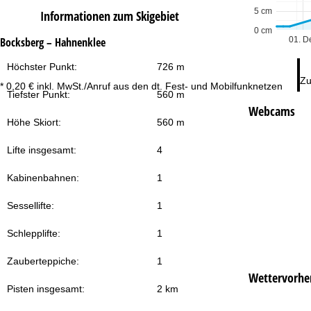
5 cm
Informationen zum Skigebiet
0 cm
01. D
Bocksberg – Hahnenklee
Höchster Punkt:
726 m
Zu
* 0,20 € inkl. MwSt./Anruf aus den dt. Fest- und Mobilfunknetzen
Tiefster Punkt:
560 m
Webcams
Höhe Skiort:
560 m
Lifte insgesamt:
4
Kabinenbahnen:
1
Sessellifte:
1
Schlepplifte:
1
Zauberteppiche:
1
Wettervorhe
Pisten insgesamt:
2 km