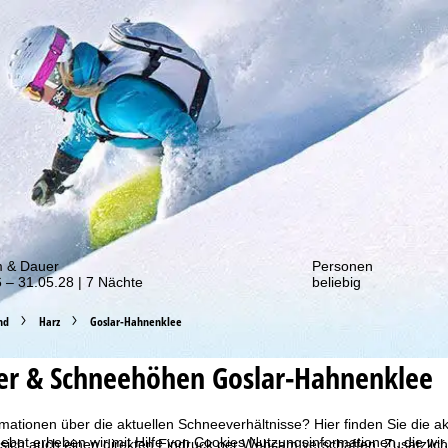
von unseren Rabatt-Aktionen!
m & Dauer
Personen
 – 31.05.28 | 7 Nächte
beliebig
nd
Harz
Goslar-Hahnenklee
er & Schneehöhen Goslar-Hahnenklee
mationen über die aktuellen Schneeverhältnisse? Hier finden Sie die 
bot erheben wir mit Hilfe von Cookies Nutzungsinformationen, die wir
sich auch einen direkten Eindruck per Webcam verschaffen. Zusätzlich