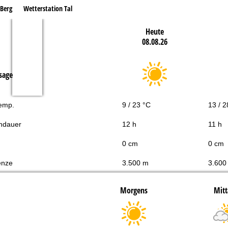
 Berg
Wetterstation Tal
Heute
08.08.26
sage
Temp.
9 / 23 °C
13 / 2
ndauer
12 h
11 h
0 cm
0 cm
enze
3.500 m
3.600
Morgens
Mitt