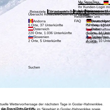
Bitte
My SnowTrex
My SnowTrex
Anmelden
Ihr Kunden-Login mit
Informationen rund 
Die neuesten Beiträge aus unserem Ma
Reiseinfos
Über uns
Reiseziele
Urlaubswelten
Infos
Unternehmen
Übersicht Reiseziele
Österreich
Frankreich
Deutschla
Reisen.
Reiseinfos
Über uns
FAQ
Stellenanzeige
Andorra
Deutschlan
Partnerprogra
6 Orte, 37 Unterkünfte
57 Orte, 136 U
Österreich
Polen
Freundschafts
220 Orte, 1.036 Unterkünfte
3 Orte, 14 Unt
Geschenkgutsc
Slowenien
Tschechien
Newsletter An
2 Orte, 5 Unterkünfte
6 Orte, 10 Unt
Kontakt
Suchen
aktuelle Wettervorhersage der nächsten Tage in Goslar-Hahnenklee.
, die TravelTrex GmbH,
 werden geöffnete Lifte im Skigebiet in Goslar-Hahnenklee sowie