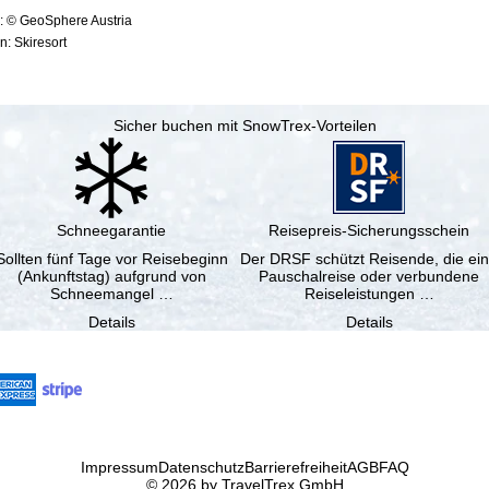
: © GeoSphere Austria
: Skiresort
Sicher buchen mit SnowTrex-Vorteilen
Schneegarantie
Reisepreis-Sicherungsschein
Sollten fünf Tage vor Reisebeginn
Der DRSF schützt Reisende, die ei
(Ankunftstag) aufgrund von
Pauschalreise oder verbundene
Schneemangel …
Reiseleistungen …
Details
Details
Impressum
Datenschutz
Barrierefreiheit
AGB
FAQ
© 2026 by TravelTrex GmbH