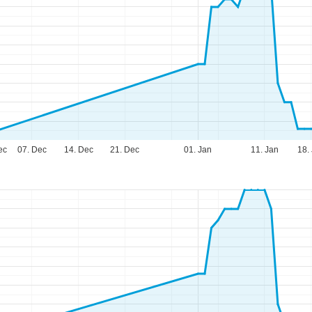
ec
07. Dec
14. Dec
21. Dec
01. Jan
11. Jan
18.
fnungszeiten
-Do:
09:00-17:00 Uhr
:
09:00-15:00 Uhr
-So:
geschlossen