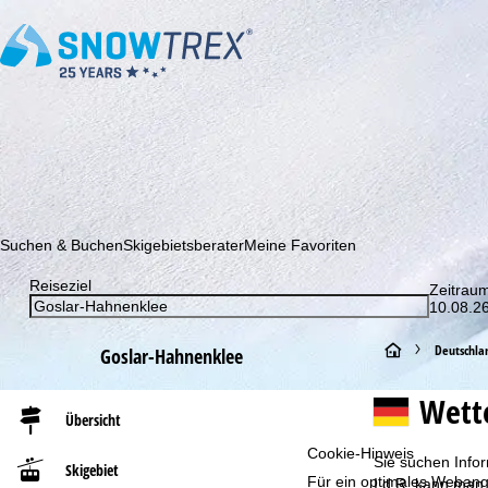
Abonnieren Sie unseren Newsletter und erfahren Sie als Erster 
Suchen & Buchen
Skigebietsberater
Meine Favoriten
Reiseziel
Zeitrau
10.08.26
S
Deutschla
Goslar-Hahnenklee
t
Wett
Übersicht
a
Cookie-Hinweis
Sie suchen Infor
Skigebiet
Für ein optimales Webange
r
I.d.R. kann man 