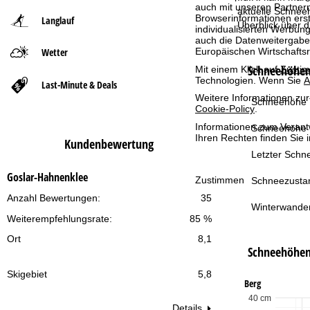
auch mit unseren Partnern
aktuelle Schnee
Browserinformationen erste
Langlauf
t
Überblick über 
individualisierten Werbun
auch die Datenweitergabe
Wetter
Europäischen Wirtschafts
s
Schneehöhen 
Mit einem Klick auf
Zusti
Technologien. Wenn Sie
A
e
Last-Minute & Deals
Weitere Informationen zur
Schneehöhe T
Cookie-Policy
.
i
Informationen zum Verant
Schneehöhe 
Ihren Rechten finden Sie 
t
Kundenbewertung
Letzter Schne
e
Goslar-Hahnenklee
Zustimmen
Schneezusta
Anzahl Bewertungen:
35
Winterwande
Weiterempfehlungsrate:
85 %
Ort
8,1
Schneehöhe
Skigebiet
5,8
Berg
40 cm
Details