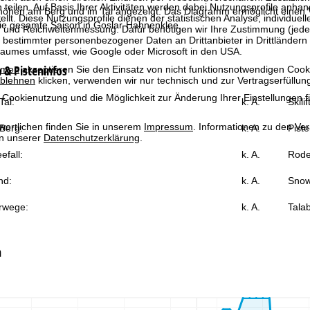
 teilen. Auf Basis Ihrer Aktivitäten werden dabei Nutzungsprofile anh
höhen am Berg und im Tal angezeigt. Das Diagramm ermöglicht einen V
llt. Diese Nutzungsprofile dienen der statistischen Analyse, individue
die gesamte Saison in Goslar-Hahnenklee.
g und Reichweitenmessung. Dafür benötigen wir Ihre Zustimmung (jederz
 bestimmter personenbezogener Daten an Drittanbieter in Drittländern
raumes umfasst, wie Google oder Microsoft in den USA.
& Pisteninfos
mmen
akzeptieren Sie den Einsatz von nicht funktionsnotwendigen Cook
blehnen
klicken, verwenden wir nur technisch und zur Vertragserfüllun
 Cookienutzung und die Möglichkeit zur Änderung Ihrer Einstellungen f
al:
k. A.
Skili
wortlichen finden Sie in unserem
Impressum
. Informationen zu den V
Berg:
k. A.
Piste
in unserer
Datenschutzerklärung
.
efall:
k. A.
Rode
nd:
k. A.
Snow
rwege:
k. A.
Talab
n