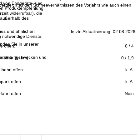
and von Endgeräte- und
ergleich zu den Schneeverhältnissen des Vorjahrs wie auch einen
llen Produktempfehlung,
eit widerrufbar), die
 außerhalb des
ies und ähnlichen
letzte Aktualisierung: 02.08.2026
g notwendige Dienste.
inden Sie in unserer
fte offen:
0 / 4
erarbeitungszwecken und
n offen (in km):
0 / 1,9
lbahn offen:
k. A.
park offen:
k. A.
fahrt offen:
Nein