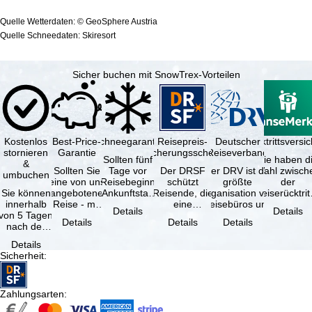
Quelle Wetterdaten: © GeoSphere Austria
Quelle Schneedaten: Skiresort
Sicher buchen mit SnowTrex-Vorteilen
Kostenlos
Best-Price-
Schneegarantie
Reisepreis-
Deutscher
Reiserücktrittsvers
stornieren
Garantie
Sicherungsschein
Reiseverband
Sollten fünf
Sie haben d
&
Sollten Sie
Tage vor
Der DRSF
Der DRV ist die
Wahl zwisch
umbuchen
eine von uns
Reisebeginn
schützt
größte
der
Sie können
angebotene
(Ankunftstag)
Reisende, die
Organisation von
Reiserücktrit
innerhalb
Reise - mit
aufgrund von
eine
Reisebüros und
Versicheru
Details
Details
von 5 Tagen
gleicher
Schneemangel
Pauschalreise
Reiseveranstaltern
(inklusive 
Details
Details
Details
nach der
Verfügbarkeit
…
oder
in …
Buchung
und …
verbundene
Details
kostenfrei
Reiseleistungen
Sicherheit
:
zurücktreten,
…
…
Zahlungsarten
: