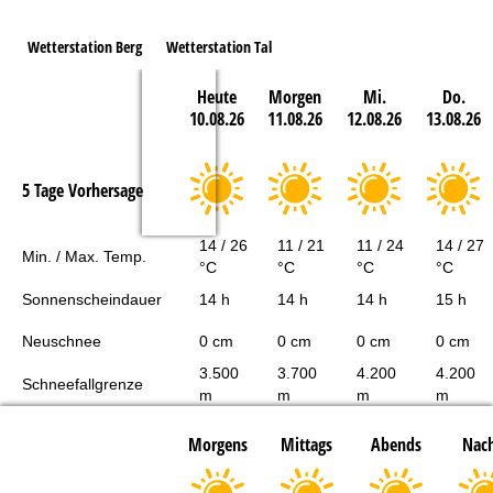
Wetterstation Berg
Wetterstation Tal
Heute
Morgen
Mi.
Do.
10.08.26
11.08.26
12.08.26
13.08.26
5 Tage Vorhersage
14 / 26
11 / 21
11 / 24
14 / 27
Min. / Max. Temp.
°C
°C
°C
°C
Sonnenscheindauer
14 h
14 h
14 h
15 h
Neuschnee
0 cm
0 cm
0 cm
0 cm
3.500
3.700
4.200
4.200
Schneefallgrenze
m
m
m
m
Morgens
Mittags
Abends
Nach