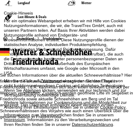
Langlauf
Wetter
Cookie-Hinweis
Last-Minute & Deals
Für ein optimales Webangebot erheben wir mit Hilfe von Cookies
Nutzungsinformationen, die wir, die TravelTrex GmbH, auch mit
unseren Partnern teilen. Auf Basis Ihrer Aktivitäten werden dabei
Nutzungsprofile anhand von Endgeräte- und
S
Deutschland
Friedrichroda
Browserinformationen erstellt. Diese Nutzungsprofile dienen der
statistischen Analyse, individuellen Produktempfehlung,
Wetter & Schneehöhen
individualisierten Werbung und Reichweitenmessung. Dafür
t
benötigen wir Ihre Zustimmung (jederzeit widerrufbar), die auch
Friedrichroda
die Datenweitergabe bestimmter personenbezogener Daten an
a
Drittanbieter in Drittländern außerhalb des Europäischen
Wirtschaftsraumes umfasst, wie Google oder Microsoft in den
USA.
r
Sie suchen Informationen über die aktuellen Schneeverhältnisse? Hier
Mit einem Klick auf
Zustimmen
akzeptieren Sie den Einsatz von
finden Sie die aktuelle Wettervorhersage der nächsten Tage in
nicht funktionsnotwendigen Cookies und ähnlichen Technologien.
t
Friedrichroda. I.d.R. kann man sich auch einen direkten Eindruck per
Wenn Sie
Ablehnen
klicken, verwenden wir nur technisch und zur
Webcam verschaffen. Zusätzlich werden geöffnete Lifte im Skigebiet in
Vertragserfüllung notwendige Dienste.
Friedrichroda sowie aktuelle Schneehöhen am Berg und im Tal
s
Weitere Informationen zur Cookienutzung und die Möglichkeit zur
angezeigt. Das Diagramm ermöglicht einen Vergleich zu den
Änderung Ihrer Einstellungen finden Sie in unserer
Cookie-Policy
.
Schneeverhältnissen des Vorjahrs wie auch einen Überblick über die
e
Informationen zum Verantwortlichen finden Sie in unserem
gesamte Saison in Friedrichroda.
Impressum
. Informationen zu den Verarbeitungszwecken und
i
Ihren Rechten finden Sie in unserer
Datenschutzerklärung
.