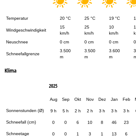
Temperatur
20 °C
25 °C
19 °C
1
15
25
10
1
Windgeschwindigkeit
km/h
km/h
km/h
k
Neuschnee
0 cm
0 cm
0 cm
0
3.500
3.500
3.600
3
Schneefallgrenze
m
m
m
Klima
2025
Aug
Sep
Okt
Nov
Dez
Jan
Feb
Sonnenstunden (Ø)
9 h
5 h
2 h
2 h
3 h
3 h
3 h
Schneefall (cm)
0
0
6
10
8
46
23
Schneetage
0
0
1
3
1
13
6