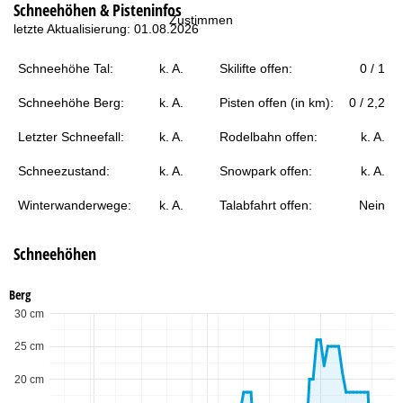
Schneehöhen & Pisteninfos
t
Zustimmen
letzte Aktualisierung: 01.08.2026
e
Schneehöhe Tal:
k. A.
Skilifte offen:
0 / 1
Schneehöhe Berg:
k. A.
Pisten offen (in km):
0 / 2,2
Letzter Schneefall:
k. A.
Rodelbahn offen:
k. A.
Schneezustand:
k. A.
Snowpark offen:
k. A.
Winterwanderwege:
k. A.
Talabfahrt offen:
Nein
Schneehöhen
Berg
30 cm
25 cm
20 cm