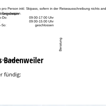
n pro Person inkl. Skipass, sofern in der Reiseausschreibung nichts ande
 Reisebeginn.
fnungszeiten
-Do:
09:00-17:00 Uhr
:
09:00-15:00 Uhr
-So:
geschlossen
Beratung
s Badenweiler
r Kontaktseite
r fündig: