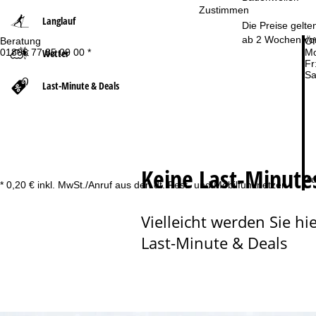
Zustimmen
Langlauf
t
Die Preise gelte
ab 2 Wochen vor
Beratung
Öf
Wetter
01806 77 35 00 00 *
Mo
s
Fr
Sa
e
Last-Minute & Deals
i
t
Keine Last-Minute
e
Zu
* 0,20 € inkl. MwSt./Anruf aus den dt. Fest- und Mobilfunknetzen
Vielleicht werden Sie hie
Last-Minute & Deals