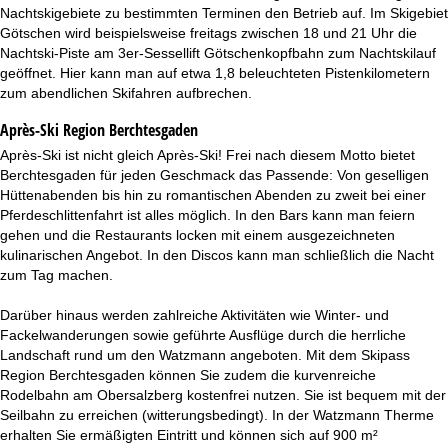
Nachtskigebiete zu bestimmten Terminen den Betrieb auf. Im Skigebiet
Götschen wird beispielsweise freitags zwischen 18 und 21 Uhr die
Nachtski-Piste am 3er-Sessellift Götschenkopfbahn zum Nachtskilauf
geöffnet. Hier kann man auf etwa 1,8 beleuchteten Pistenkilometern
zum abendlichen Skifahren aufbrechen.
Après-Ski Region Berchtesgaden
Après-Ski ist nicht gleich Après-Ski! Frei nach diesem Motto bietet
Berchtesgaden für jeden Geschmack das Passende: Von geselligen
Hüttenabenden bis hin zu romantischen Abenden zu zweit bei einer
Pferdeschlittenfahrt ist alles möglich. In den Bars kann man feiern
gehen und die Restaurants locken mit einem ausgezeichneten
kulinarischen Angebot. In den Discos kann man schließlich die Nacht
zum Tag machen.
Darüber hinaus werden zahlreiche Aktivitäten wie Winter- und
Fackelwanderungen sowie geführte Ausflüge durch die herrliche
Landschaft rund um den Watzmann angeboten. Mit dem Skipass
Region Berchtesgaden können Sie zudem die kurvenreiche
Rodelbahn am Obersalzberg kostenfrei nutzen. Sie ist bequem mit der
Seilbahn zu erreichen (witterungsbedingt). In der Watzmann Therme
erhalten Sie ermäßigten Eintritt und können sich auf 900 m²