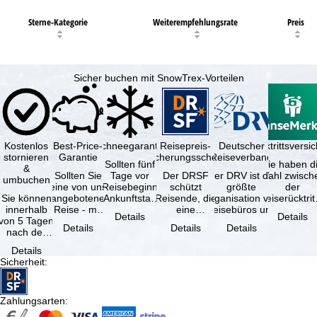
Sterne-Kategorie
Weiterempfehlungsrate
Preis
Sicher buchen mit SnowTrex-Vorteilen
Kostenlos
Best-Price-
Schneegarantie
Reisepreis-
Deutscher
Reiserücktrittsvers
stornieren
Garantie
Sicherungsschein
Reiseverband
Sollten fünf
Sie haben d
&
Sollten Sie
Tage vor
Der DRSF
Der DRV ist die
Wahl zwisch
umbuchen
eine von uns
Reisebeginn
schützt
größte
der
Sie können
angebotene
(Ankunftstag)
Reisende, die
Organisation von
Reiserücktrit
innerhalb
Reise - mit
aufgrund von
eine
Reisebüros und
Versicheru
Details
Details
von 5 Tagen
gleicher
Schneemangel
Pauschalreise
Reiseveranstaltern
(inklusive 
Details
Details
Details
nach der
Verfügbarkeit
…
oder
in …
Buchung
und …
verbundene
Details
kostenfrei
Reiseleistungen
Sicherheit
:
zurücktreten,
…
…
Zahlungsarten
: