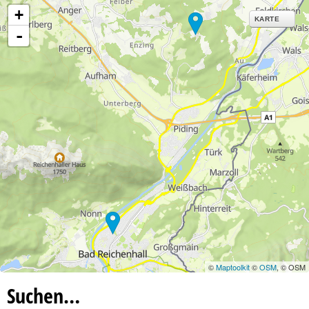
+
KARTE
-
©
Maptoolkit
©
OSM
, © OSM
Suchen…