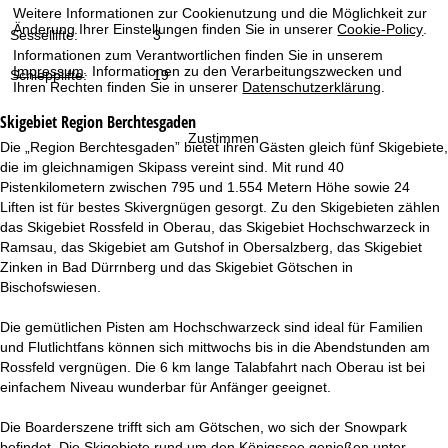
t
Weitere Informationen zur Cookienutzung und die Möglichkeit zur
Änderung Ihrer Einstellungen finden Sie in unserer
Cookie-Policy
.
Sessellifte:
3
e
Informationen zum Verantwortlichen finden Sie in unserem
Impressum
. Informationen zu den Verarbeitungszwecken und
Schlepplifte:
19
Ihren Rechten finden Sie in unserer
Datenschutzerklärung
.
Skigebiet
Region Berchtesgaden
Zustimmen
Die „Region Berchtesgaden” bietet ihren Gästen gleich fünf Skigebiete,
die im gleichnamigen Skipass vereint sind. Mit rund 40
Pistenkilometern zwischen 795 und 1.554 Metern Höhe sowie 24
Liften ist für bestes Skivergnügen gesorgt. Zu den Skigebieten zählen
das Skigebiet Rossfeld in Oberau, das Skigebiet Hochschwarzeck in
Ramsau, das Skigebiet am Gutshof in Obersalzberg, das Skigebiet
Zinken in Bad Dürrnberg und das Skigebiet Götschen in
Bischofswiesen.
Die gemütlichen Pisten am Hochschwarzeck sind ideal für Familien
und Flutlichtfans können sich mittwochs bis in die Abendstunden am
Rossfeld vergnügen. Die 6 km lange Talabfahrt nach Oberau ist bei
einfachem Niveau wunderbar für Anfänger geeignet.
Die Boarderszene trifft sich am Götschen, wo sich der Snowpark
befindet. Die Skigebiete rund um den Königssee genießen unter