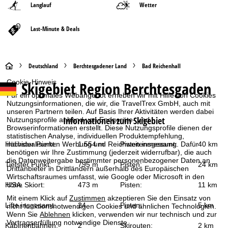
Langlauf
Wetter
Last-Minute & Deals
S
Deutschland
Berchtesgadener Land
Bad Reichenhall
Cookie-Hinweis
Skigebiet
Region Berchtesgaden
t
Für ein optimales Webangebot erheben wir mit Hilfe von Cookies
Nutzungsinformationen, die wir, die TravelTrex GmbH, auch mit
a
unseren Partnern teilen. Auf Basis Ihrer Aktivitäten werden dabei
Informationen zum Skigebiet
Nutzungsprofile anhand von Endgeräte- und
r
Browserinformationen erstellt. Diese Nutzungsprofile dienen der
statistischen Analyse, individuellen Produktempfehlung,
Höchster Punkt:
1.554 m
Pisten insgesamt:
40 km
individualisierten Werbung und Reichweitenmessung. Dafür
t
benötigen wir Ihre Zustimmung (jederzeit widerrufbar), die auch
die Datenweitergabe bestimmter personenbezogener Daten an
Tiefster Punkt:
795 m
Pisten:
24 km
Drittanbieter in Drittländern außerhalb des Europäischen
s
Wirtschaftsraumes umfasst, wie Google oder Microsoft in den
Höhe Skiort:
473 m
Pisten:
11 km
USA.
e
Mit einem Klick auf
Zustimmen
akzeptieren Sie den Einsatz von
Lifte insgesamt:
24
Pisten:
5 km
nicht funktionsnotwendigen Cookies und ähnlichen Technologien.
i
Wenn Sie
Ablehnen
klicken, verwenden wir nur technisch und zur
Vertragserfüllung notwendige Dienste.
Kabinenbahnen:
2
Skirouten:
2 km