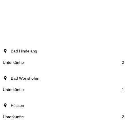
©
Maptoolkit
©
OSM
, © OSM
Ort
Bad Hindelang
Unterkünfte
2
Bad Wörishofen
1
Füssen
2