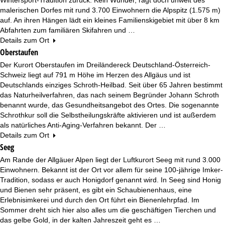
malerischen Dorfes mit rund 3.700 Einwohnern die Alpspitz (1.575 m)
auf. An ihren Hängen lädt ein kleines Familienskigebiet mit über 8 km
Abfahrten zum familiären Skifahren und …
Details zum Ort
Oberstaufen
Der Kurort Oberstaufen im Dreiländereck Deutschland-Österreich-
Schweiz liegt auf 791 m Höhe im Herzen des Allgäus und ist
Deutschlands einziges Schroth-Heilbad. Seit über 65 Jahren bestimmt
das Naturheilverfahren, das nach seinem Begründer Johann Schroth
benannt wurde, das Gesundheitsangebot des Ortes. Die sogenannte
Schrothkur soll die Selbstheilungskräfte aktivieren und ist außerdem
als natürliches Anti-Aging-Verfahren bekannt. Der …
Details zum Ort
Seeg
Am Rande der Allgäuer Alpen liegt der Luftkurort Seeg mit rund 3.000
Einwohnern. Bekannt ist der Ort vor allem für seine 100-jährige Imker-
Tradition, sodass er auch Honigdorf genannt wird. In Seeg sind Honig
und Bienen sehr präsent, es gibt ein Schaubienenhaus, eine
Erlebnisimkerei und durch den Ort führt ein Bienenlehrpfad. Im
Sommer dreht sich hier also alles um die geschäftigen Tierchen und
das gelbe Gold, in der kalten Jahreszeit geht es …