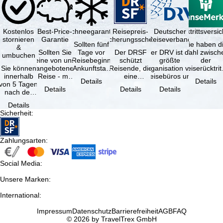
Kostenlos
Best-Price-
Schneegarantie
Reisepreis-
Deutscher
Reiserücktrittsvers
stornieren
Garantie
Sicherungsschein
Reiseverband
Sollten fünf
Sie haben d
&
Sollten Sie
Tage vor
Der DRSF
Der DRV ist die
Wahl zwisch
umbuchen
eine von uns
Reisebeginn
schützt
größte
der
Sie können
angebotene
(Ankunftstag)
Reisende, die
Organisation von
Reiserücktrit
innerhalb
Reise - mit
aufgrund von
eine
Reisebüros und
Versicheru
Details
Details
von 5 Tagen
gleicher
Schneemangel
Pauschalreise
Reiseveranstaltern
(inklusive 
Details
Details
Details
nach der
Verfügbarkeit
…
oder
in …
Buchung
und …
verbundene
Details
kostenfrei
Reiseleistungen
Sicherheit
:
zurücktreten,
…
…
Zahlungsarten
:
Social Media
:
Unsere Marken
:
International
:
Impressum
Datenschutz
Barrierefreiheit
AGB
FAQ
© 2026 by TravelTrex GmbH