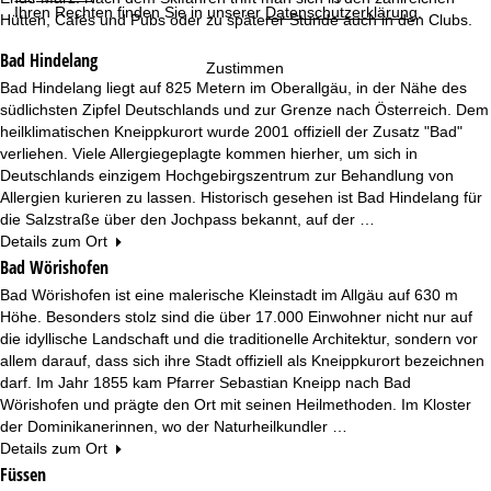
e
Ihren Rechten finden Sie in unserer
Datenschutzerklärung
.
Hütten, Cafés und Pubs oder zu späterer Stunde auch in den Clubs.
Bad Hindelang
Zustimmen
Bad Hindelang liegt auf 825 Metern im Oberallgäu, in der Nähe des
südlichsten Zipfel Deutschlands und zur Grenze nach Österreich. Dem
heilklimatischen Kneippkurort wurde 2001 offiziell der Zusatz "Bad"
verliehen. Viele Allergiegeplagte kommen hierher, um sich in
Deutschlands einzigem Hochgebirgszentrum zur Behandlung von
Allergien kurieren zu lassen. Historisch gesehen ist Bad Hindelang für
die Salzstraße über den Jochpass bekannt, auf der …
Details zum Ort
Bad Wörishofen
Bad Wörishofen ist eine malerische Kleinstadt im Allgäu auf 630 m
Höhe. Besonders stolz sind die über 17.000 Einwohner nicht nur auf
die idyllische Landschaft und die traditionelle Architektur, sondern vor
allem darauf, dass sich ihre Stadt offiziell als Kneippkurort bezeichnen
darf. Im Jahr 1855 kam Pfarrer Sebastian Kneipp nach Bad
Wörishofen und prägte den Ort mit seinen Heilmethoden. Im Kloster
der Dominikanerinnen, wo der Naturheilkundler …
Details zum Ort
Füssen