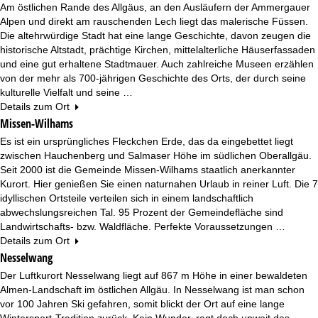
Am östlichen Rande des Allgäus, an den Ausläufern der Ammergauer
Alpen und direkt am rauschenden Lech liegt das malerische Füssen.
Die altehrwürdige Stadt hat eine lange Geschichte, davon zeugen die
historische Altstadt, prächtige Kirchen, mittelalterliche Häuserfassaden
und eine gut erhaltene Stadtmauer. Auch zahlreiche Museen erzählen
von der mehr als 700-jährigen Geschichte des Orts, der durch seine
kulturelle Vielfalt und seine …
Details zum Ort
Missen-Wilhams
Es ist ein ursprüngliches Fleckchen Erde, das da eingebettet liegt
zwischen Hauchenberg und Salmaser Höhe im südlichen Oberallgäu.
Seit 2000 ist die Gemeinde Missen-Wilhams staatlich anerkannter
Kurort. Hier genießen Sie einen naturnahen Urlaub in reiner Luft. Die 7
idyllischen Ortsteile verteilen sich in einem landschaftlich
abwechslungsreichen Tal. 95 Prozent der Gemeindefläche sind
Landwirtschafts- bzw. Waldfläche. Perfekte Voraussetzungen …
Details zum Ort
Nesselwang
Der Luftkurort Nesselwang liegt auf 867 m Höhe in einer bewaldeten
Almen-Landschaft im östlichen Allgäu. In Nesselwang ist man schon
vor 100 Jahren Ski gefahren, somit blickt der Ort auf eine lange
Wintersport-Tradition zurück. Kein Wunder, ragt doch unweit des