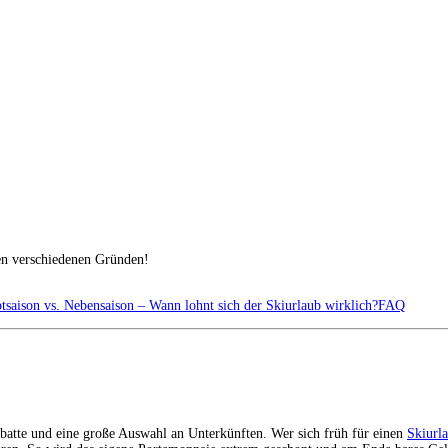
len verschiedenen Gründen!
tsaison vs. Nebensaison – Wann lohnt sich der Skiurlaub wirklich?
FAQ
abatte und eine große Auswahl an Unterkünften. Wer sich früh für einen
Skiurl