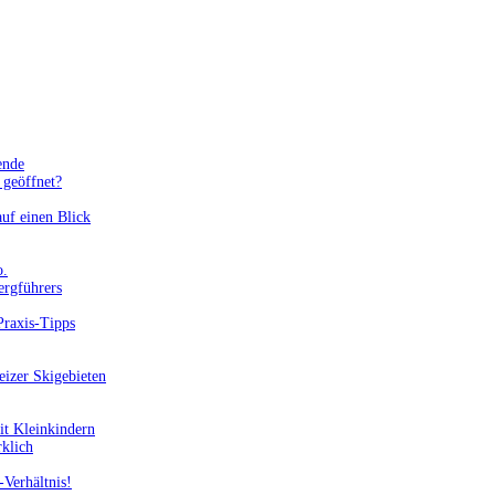
ende
geöffnet?
uf einen Blick
o.
ergführers
Praxis-Tipps
eizer Skigebieten
it Kleinkindern
rklich
-Verhältnis!