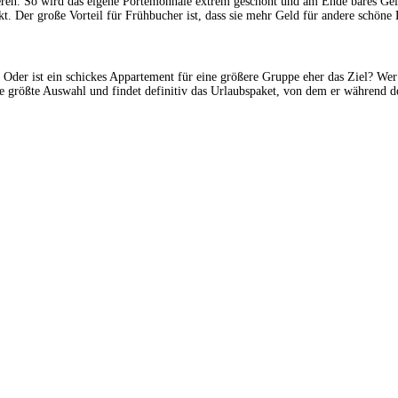
ren. So wird das eigene Portemonnaie extrem geschont und am Ende bares Geld 
kt. Der große Vorteil für Frühbucher ist, dass sie mehr Geld für andere schön
er ist ein schickes Appartement für eine größere Gruppe eher das Ziel? Wer 
e größte Auswahl und findet definitiv das Urlaubspaket, von dem er während d