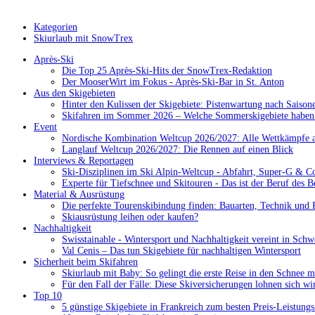
Kategorien
Skiurlaub mit SnowTrex
Après-Ski
Die Top 25 Après-Ski-Hits der SnowTrex-Redaktion
Der MooserWirt im Fokus - Après-Ski-Bar in St. Anton
Aus den Skigebieten
Hinter den Kulissen der Skigebiete: Pistenwartung nach Saison
Skifahren im Sommer 2026 – Welche Sommerskigebiete haben 
Event
Nordische Kombination Weltcup 2026/2027: Alle Wettkämpfe a
Langlauf Weltcup 2026/2027: Die Rennen auf einen Blick
Interviews & Reportagen
Ski-Disziplinen im Ski Alpin-Weltcup - Abfahrt, Super-G & C
Experte für Tiefschnee und Skitouren - Das ist der Beruf des B
Material & Ausrüstung
Die perfekte Tourenskibindung finden: Bauarten, Technik und 
Skiausrüstung leihen oder kaufen?
Nachhaltigkeit
Swisstainable - Wintersport und Nachhaltigkeit vereint in Schw
Val Cenis – Das tun Skigebiete für nachhaltigen Wintersport
Sicherheit beim Skifahren
Skiurlaub mit Baby: So gelingt die erste Reise in den Schnee m
Für den Fall der Fälle: Diese Skiversicherungen lohnen sich wi
Top 10
5 günstige Skigebiete in Frankreich zum besten Preis-Leistungs