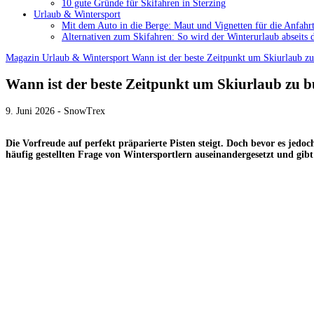
10 gute Gründe für Skifahren in Sterzing
Urlaub & Wintersport
Mit dem Auto in die Berge: Maut und Vignetten für die Anfahrt
Alternativen zum Skifahren: So wird der Winterurlaub abseits 
Magazin
Urlaub & Wintersport
Wann ist der beste Zeitpunkt um Skiurlaub z
Wann ist der beste Zeitpunkt um Skiurlaub zu 
9. Juni 2026 - SnowTrex
Die Vorfreude auf perfekt präparierte Pisten steigt. Doch bevor es jedo
häufig gestellten Frage von Wintersportlern auseinandergesetzt und gibt