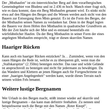
Der „Misthaufen“ ist ein österreichischer Berg auf dem vorarlbergischen
Gemeindegebiet von Bludenz und ist 2.436 m hoch. Manch einer fragt sich,
wie es dazu kommt, dass ein Berg Misthaufen genannt wird. Es stinkt nicht
etwa auf den Hängen des Berges und die Wiesen werden auch nicht von den
Bauern zur Entsorgung ihres Mists genutzt. Es ist die Form des Berges, der
der Misthaufen seinen Namen zu verdanken hat. Denn in der Regel legten
die Bauern vor ihren Höfen ihre Misthaufen in quadratischer Grundform an.
Mit der Zeit häufte sich der Mist und es entstand bestenfalls ein
würfelähnlicher Haufen. Da der Berg Misthaufen in seiner Form der eines
angelegten Misthaufen entspricht, trägt er diesen skurrilen Namen.
Haariger Rücken
Kann auch ein haariger Rücken entzücken? Ja… Zumindest, wenn von den
rauen Hängen die Rede ist, welche es zu überqueren gilt, wenn man die
„Stallskarspitze“ (2.350m) besteigen möchte. Das raue und wilde Gelände
ist anspruchsvoll zu besteigen und nicht für jedermann zu bewältigen. Da
das Wandern und Klettern an jenen Hängen auch für Fortgeschrittene zu
einer „haarigen Angelegenheit“ werden kann, wurde dieses Terrain nach
seinem wilden Fels benannt.
Weitere lustige Bergnamen
Wer Urlaub in den Bergen macht, stößt immer wieder auf skurrile und
lustige Bergnamen – das kann man definitiv festhalten. Zu nennen sind
beispielsweise noch die Berge mit den Namen „Roter Knopf“,