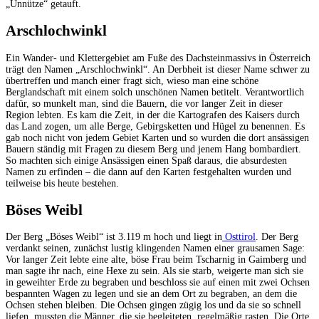
„Unnütze“ getauft.
Arschlochwinkl
Ein Wander- und Klettergebiet am Fuße des Dachsteinmassivs in Österreich
trägt den Namen „Arschlochwinkl“. An Derbheit ist dieser Name schwer zu
übertreffen und manch einer fragt sich, wieso man eine schöne
Berglandschaft mit einem solch unschönen Namen betitelt. Verantwortlich
dafür, so munkelt man, sind die Bauern, die vor langer Zeit in dieser
Region lebten. Es kam die Zeit, in der die Kartografen des Kaisers durch
das Land zogen, um alle Berge, Gebirgsketten und Hügel zu benennen. Es
gab noch nicht von jedem Gebiet Karten und so wurden die dort ansässigen
Bauern ständig mit Fragen zu diesem Berg und jenem Hang bombardiert.
So machten sich einige Ansässigen einen Spaß daraus, die absurdesten
Namen zu erfinden – die dann auf den Karten festgehalten wurden und
teilweise bis heute bestehen.
Böses Weibl
Der Berg „Böses Weibl“ ist 3.119 m hoch und liegt in
Osttirol
. Der Berg
verdankt seinen, zunächst lustig klingenden Namen einer grausamen Sage:
Vor langer Zeit lebte eine alte, böse Frau beim Tscharnig in Gaimberg und
man sagte ihr nach, eine Hexe zu sein. Als sie starb, weigerte man sich sie
in geweihter Erde zu begraben und beschloss sie auf einen mit zwei Ochsen
bespannten Wagen zu legen und sie an dem Ort zu begraben, an dem die
Ochsen stehen bleiben. Die Ochsen gingen zügig los und da sie so schnell
liefen, mussten die Männer, die sie begleiteten, regelmäßig rasten. Die Orte,