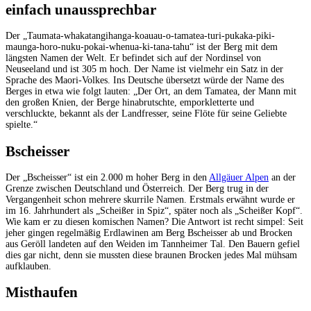
einfach unaussprechbar
Der „Taumata-whakatangihanga-koauau-o-tamatea-turi-pukaka-piki-
maunga-horo-nuku-pokai-whenua-ki-tana-tahu“ ist der Berg mit dem
längsten Namen der Welt. Er befindet sich auf der Nordinsel von
Neuseeland und ist 305 m hoch. Der Name ist vielmehr ein Satz in der
Sprache des Maori-Volkes. Ins Deutsche übersetzt würde der Name des
Berges in etwa wie folgt lauten: „Der Ort, an dem Tamatea, der Mann mit
den großen Knien, der Berge hinabrutschte, emporkletterte und
verschluckte, bekannt als der Landfresser, seine Flöte für seine Geliebte
spielte.“
Bscheisser
Der „Bscheisser“ ist ein 2.000 m hoher Berg in den
Allgäuer Alpen
an der
Grenze zwischen Deutschland und Österreich. Der Berg trug in der
Vergangenheit schon mehrere skurrile Namen. Erstmals erwähnt wurde er
im 16. Jahrhundert als „Scheißer in Spiz“, später noch als „Scheißer Kopf“.
Wie kam er zu diesen komischen Namen? Die Antwort ist recht simpel: Seit
jeher gingen regelmäßig Erdlawinen am Berg Bscheisser ab und Brocken
aus Geröll landeten auf den Weiden im Tannheimer Tal. Den Bauern gefiel
dies gar nicht, denn sie mussten diese braunen Brocken jedes Mal mühsam
aufklauben.
Misthaufen