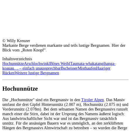
© Willy Kreuzer
Markante Berge verdienen markante und teils lustige Bergnamen. Hier der
Blick vom „Roten Knopf“.
Inhaltsverzeichnis
Hochunnütze
Arschlochwinkl
Böses Weibl
Taumata-whakatangihanga-
koauau… – einfach unaussprechbar
Bscheisser
Misthaufen
Haariger
Rücken
Weitere lustige Bergnamen
Hochunnütze
Die „Hochunnütze“ sind ein Bergmassiv in den
Tiroler Alpen
. Das Massiv
umfasst die drei Gipfel Hinterunnütz (2.007 m), Hochunnütz (2.075 m) und
Vorderunnütz (2.078m). Bei dem seltsamen Namen des Bergmassivs runzelt
manch einer die Stirn, dabei ist der Ursprung des Namens äußerst logisch:
Aus landwirtschaftlicher Sicht war und ist das Bergmassiv tatsächlich
unnütz. Für die ansässigen Bauern war es unmöglich, an den zerklüfteten
Hängen des Bergmassivs Almwirtschaft zu betreiben – so wurden die Berge