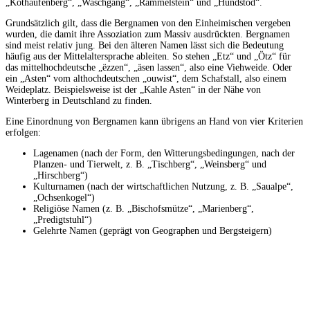
„Kothaufenberg“, „Waschgang“, „Rammelstein“ und „Hundstod“.
Grundsätzlich gilt, dass die Bergnamen von den Einheimischen vergeben
wurden, die damit ihre Assoziation zum Massiv ausdrückten. Bergnamen
sind meist relativ jung. Bei den älteren Namen lässt sich die Bedeutung
häufig aus der Mittelaltersprache ableiten. So stehen „Etz“ und „Ötz“ für
das mittelhochdeutsche „ëzzen“, „äsen lassen“, also eine Viehweide. Oder
ein „Asten“ vom althochdeutschen „ouwist“, dem Schafstall, also einem
Weideplatz. Beispielsweise ist der „Kahle Asten“ in der Nähe von
Winterberg in Deutschland zu finden.
Eine Einordnung von Bergnamen kann übrigens an Hand von vier Kriterien
erfolgen:
Lagenamen (nach der Form, den Witterungsbedingungen, nach der
Planzen- und Tierwelt, z. B. „Tischberg“, „Weinsberg“ und
„Hirschberg“)
Kulturnamen (nach der wirtschaftlichen Nutzung, z. B. „Saualpe“,
„Ochsenkogel“)
Religiöse Namen (z. B. „Bischofsmütze“, „Marienberg“,
„Predigtstuhl“)
Gelehrte Namen (geprägt von Geographen und Bergsteigern)