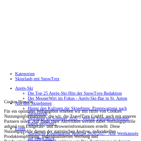
Kategorien
Skiurlaub mit SnowTrex
Après-Ski
Die Top 25 Après-Ski-Hits der SnowTrex-Redaktion
Der MooserWirt im Fokus - Après-Ski-Bar in St. Anton
Cookie-Hinweis
Aus den Skigebieten
Hinter den Kulissen der Skigebiete: Pistenwartung nach
Für ein optimales Webangebot erheben wir mit Hilfe von Cookies
Saisonende
Nutzungsinformationen, die wir, die TravelTrex GmbH, auch mit unseren
Skifahren im Sommer 2026 – Welche Sommerskigebiete
Partnern teilen. Auf Basis Ihrer Aktivitäten werden dabei Nutzungsprofile
haben geöffnet?
anhand von Endgeräte- und Browserinformationen erstellt. Diese
Event
Nutzungsprofile dienen der statistischen Analyse, individuellen
Nordische Kombination Weltcup 2026/2027: Alle Wettkämpfe
Produktempfehlung, individualisierten Werbung und
auf einen Blick