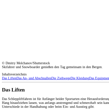
© Dmitry Molchanov/Shutterstock
Skifahrer und Snowboarder genießen den Tag gemeinsam in den Bergen.
Inhaltsverzeichnis
Das Liften
Das An- und Abschnallen
Die Ziehwege
Die Kleidung
Das Equipmen
Das Liften
Das Schleppliftfahren ist für Anfänger beider Sportarten eine Herausforderun
Hang hinaufziehen lassen, was anfangs anstrengend und schmerzhaft sein kann.
Unterschiede in der Handhabung oder beim Ein- und Ausstieg gibt.