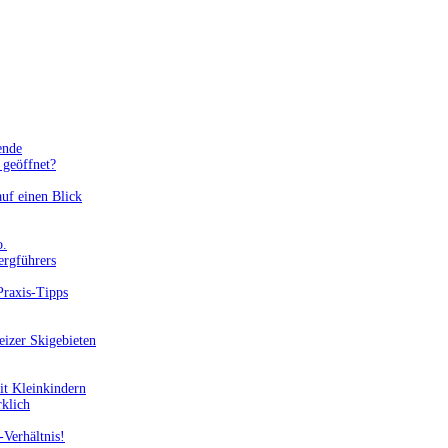
ende
geöffnet?
uf einen Blick
o.
ergführers
Praxis-Tipps
eizer Skigebieten
it Kleinkindern
rklich
-Verhältnis!