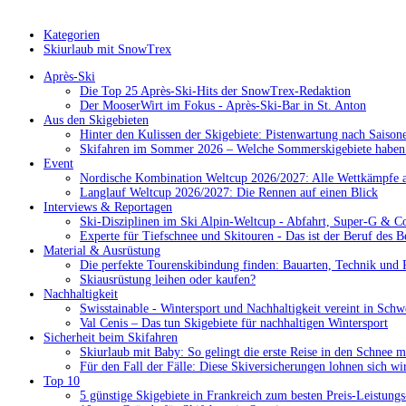
Kategorien
Skiurlaub mit SnowTrex
Après-Ski
Die Top 25 Après-Ski-Hits der SnowTrex-Redaktion
Der MooserWirt im Fokus - Après-Ski-Bar in St. Anton
Aus den Skigebieten
Hinter den Kulissen der Skigebiete: Pistenwartung nach Saison
Skifahren im Sommer 2026 – Welche Sommerskigebiete haben 
Event
Nordische Kombination Weltcup 2026/2027: Alle Wettkämpfe a
Langlauf Weltcup 2026/2027: Die Rennen auf einen Blick
Interviews & Reportagen
Ski-Disziplinen im Ski Alpin-Weltcup - Abfahrt, Super-G & C
Experte für Tiefschnee und Skitouren - Das ist der Beruf des B
Material & Ausrüstung
Die perfekte Tourenskibindung finden: Bauarten, Technik und 
Skiausrüstung leihen oder kaufen?
Nachhaltigkeit
Swisstainable - Wintersport und Nachhaltigkeit vereint in Schw
Val Cenis – Das tun Skigebiete für nachhaltigen Wintersport
Sicherheit beim Skifahren
Skiurlaub mit Baby: So gelingt die erste Reise in den Schnee m
Für den Fall der Fälle: Diese Skiversicherungen lohnen sich wi
Top 10
5 günstige Skigebiete in Frankreich zum besten Preis-Leistungs