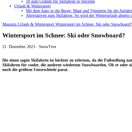
10 gute Gründe für Skifahren in Sterzing
Urlaub & Wintersport
Mit dem Auto in die Berge: Maut und Vignetten für die Anfahrt
Alternativen zum Skifahren: So wird der Winterurlaub abseits 
Magazin
Urlaub & Wintersport
Wintersport im Schnee: Ski oder Snowboard?
Wintersport im Schnee: Ski oder Snowboard?
21. Dezember 2023 - SnowTrex
Die einen sagen Skifahren ist leichter zu erlernen, da die Fußstellung na
Skifahren für cooler, die anderen wiederum Snowboarden. Ob er oder sie
noch die größten Unterschiede parat.