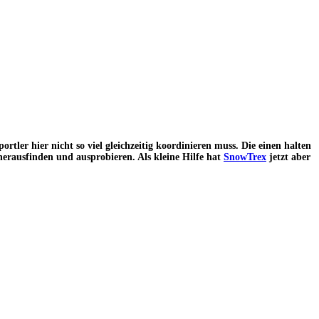
ortler hier nicht so viel gleichzeitig koordinieren muss. Die einen halten
herausfinden und ausprobieren. Als kleine Hilfe hat
SnowTrex
jetzt aber