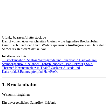
©fokke baarssen/shutterstock.de
Dampfwolken über verschneiten Gleisen – die legendäre Brockenbahn
kämpft sich durch den Harz. Weitere spannende Ausflugsziele im Harz stellt
SnowTrex in diesem Artikel vor.
Inhaltsverzeichnis
1. Brockenbahn
2. Schloss Wernigerode und Innenstadt
3.Harzköhlerei
Stemberghaus
4.Rübeländer Tropfsteinhöhlen
5.Bad Harzburg Sole-
Therme
6.Hexentanzplatz in Thale
7.Goslarer Altstadt und
Kaiserpfalz
8.Baumwipfelpfad Harz
FAQs
1. Brockenbahn
Warum hingehen:
Ein unvergessliches Dampflok-Erlebnis