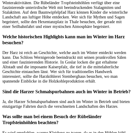
Winteraktivitäten. Die Rübeländer Tropfsteinhöhlen verfügt über eine
faszinierende unterirdische Welt mit beeindruckenden Stalagmiten und
Stalaktiten. Auf dem Baumwipfelpfad Harz können Kinder die winterliche
Landschaft aus luftiger Höhe entdecken. Wer sich für Mythen und Sagen
begeistert, sollte den Hexentanzplatz in Thale besuchen, der gerade mit
einer Seilbahnfahrt und einer mystischen Atmosphäre begeistert.
Welche historischen Highlights kann man im Winter im Harz
besuchen?
Der Harz ist reich an Geschichte, welche auch im Winter entdeckt werden
kann. Das Schloss Wernigerode beeindruckt mit seinen prunkvollen Sälen
und einer faszinierenden Historie. In Goslar locken die gut erhaltene
Altstadt und die imposante Kaiserpfalz, die tief in die mittelalterliche
Geschichte eintauchen lässt. Wer sich für traditionelles Handwerk
interessiert, sollte die Harzköhlerei Stemberghaus besuchen, wo man
spannende Einblicke in die Holzkohleproduktion erhält.
Sind die Harzer Schmalspurbahnen auch im Winter in Betrieb?
Ja, die Harzer Schmalspurbahnen sind auch im Winter in Betrieb und bieten
einzigartige Fahrten durch die verschneiten Landschaften des Harzes.
Was sollte man bei einem Besuch der Rübeländer
Tropfsteinhöhlen beachten?
Es wird empfohlen, warme Kleidung zu tragen, da es in den Höhlen kühl