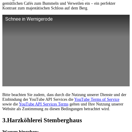
gemütlichen Cafés zum Bummeln und Verweilen ein – ein perfekter
Kontrast zum majestätischen Schloss auf dem Berg.
Schnee in Wernigerode
Bitte beachten Sie zudem, dass durch die Nutzung unserer Dienste und der
Einbindung der YouTube API Services die
YouTube Terms of Service
sowie die
YouTube API Services Terms
gelten und Ihre Nutzung unserer
Website als Zustimmung zu diesen Bedingungen betrachtet wird.
3.Harzköhlerei Stemberghaus
Warum hingehen: