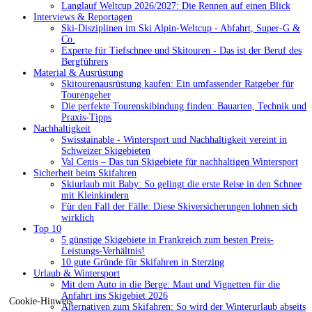
Langlauf Weltcup 2026/2027: Die Rennen auf einen Blick
Interviews & Reportagen
Ski-Disziplinen im Ski Alpin-Weltcup - Abfahrt, Super-G &
Co.
Experte für Tiefschnee und Skitouren - Das ist der Beruf des
Bergführers
Material & Ausrüstung
Skitourenausrüstung kaufen: Ein umfassender Ratgeber für
Tourengeher
Die perfekte Tourenskibindung finden: Bauarten, Technik und
Praxis-Tipps
Nachhaltigkeit
Swisstainable - Wintersport und Nachhaltigkeit vereint in
Schweizer Skigebieten
Val Cenis – Das tun Skigebiete für nachhaltigen Wintersport
Sicherheit beim Skifahren
Skiurlaub mit Baby: So gelingt die erste Reise in den Schnee
mit Kleinkindern
Für den Fall der Fälle: Diese Skiversicherungen lohnen sich
wirklich
Top 10
5 günstige Skigebiete in Frankreich zum besten Preis-
Leistungs-Verhältnis!
10 gute Gründe für Skifahren in Sterzing
Urlaub & Wintersport
Mit dem Auto in die Berge: Maut und Vignetten für die
Anfahrt ins Skigebiet 2026
Cookie-Hinweis
Alternativen zum Skifahren: So wird der Winterurlaub abseits