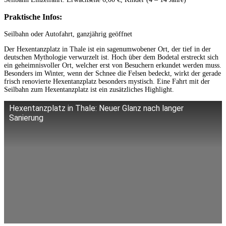
Praktische Infos:
Seilbahn oder Autofahrt, ganzjährig geöffnet
Der Hexentanzplatz in Thale ist ein sagenumwobener Ort, der tief in der
deutschen Mythologie verwurzelt ist. Hoch über dem Bodetal erstreckt sich
ein geheimnisvoller Ort, welcher erst von Besuchern erkundet werden muss.
Besonders im Winter, wenn der Schnee die Felsen bedeckt, wirkt der gerade
frisch renovierte Hexentanzplatz besonders mystisch. Eine Fahrt mit der
Seilbahn zum Hexentanzplatz ist ein zusätzliches Highlight.
Hexentanzplatz in Thale: Neuer Glanz nach langer
Sanierung