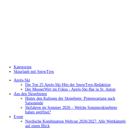
Kategorien
Skiurlaub mit SnowTrex
Après-Ski
Die Top 25 Après-Ski-Hits der SnowTrex-Redaktion
Der MooserWirt im Fokus - Après-Ski-Bar in St. Anton
Aus den Skigebieten
Hinter den Kulissen der Skigebiete: Pistenwartung nach
Saisonende
Skifahren im Sommer 2026 – Welche Sommerskigebiete
haben geöffnet?
Event
Nordische Kombination Weltcup 2026/2027: Alle Wettkämpfe
auf einen Blick