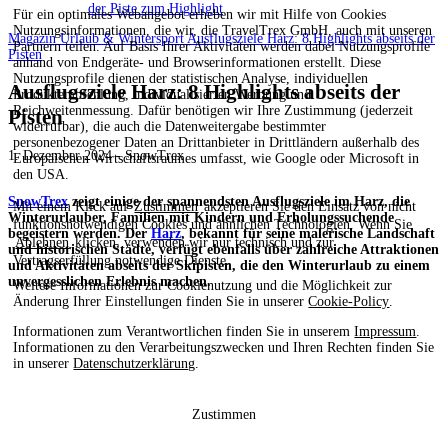
der Piste zum Highlight
Für ein optimales Webangebot erheben wir mit Hilfe von Cookies
Nutzungsinformationen, die wir, die TravelTrex GmbH, auch mit unseren
Magazin
Urlaub & Wintersport
Ausflugsziele Harz: 8 Highlights abseits der
Partnern teilen. Auf Basis Ihrer Aktivitäten werden dabei Nutzungsprofile
Pisten
anhand von Endgeräte- und Browserinformationen erstellt. Diese
Nutzungsprofile dienen der statistischen Analyse, individuellen
Ausflugsziele Harz: 8 Highlights abseits der
Produktempfehlung, individualisierten Werbung und
Reichweitenmessung. Dafür benötigen wir Ihre Zustimmung (jederzeit
Pisten
widerrufbar), die auch die Datenweitergabe bestimmter
personenbezogener Daten an Drittanbieter in Drittländern außerhalb des
1. Dezember 2024 - SnowTrex
Europäischen Wirtschaftsraumes umfasst, wie Google oder Microsoft in
den USA.
SnowTrex
zeigt einige der spannendsten Ausflugsziele im Harz, die
Mit einem Klick auf
Zustimmen
akzeptieren Sie den Einsatz von nicht
Winterurlauber, Familien mit Kindern und Erholungssuchende
funktionsnotwendigen Cookies und ähnlichen Technologien. Wenn Sie
begeistern werden. Der
Harz
, bekannt für seine malerische Landschaft
Ablehnen
klicken, verwenden wir nur technisch und zur
und historischen Städte, verfügt ebenfalls über zahlreiche Attraktionen
Vertragserfüllung notwendige Dienste.
und Aktivitäten abseits der Skipisten, die den Winterurlaub zu einem
unvergesslichen Erlebnis machen.
Weitere Informationen zur Cookienutzung und die Möglichkeit zur
Änderung Ihrer Einstellungen finden Sie in unserer
Cookie-Policy
.
Informationen zum Verantwortlichen finden Sie in unserem
Impressum
.
Informationen zu den Verarbeitungszwecken und Ihren Rechten finden Sie
in unserer
Datenschutzerklärung
.
Zustimmen