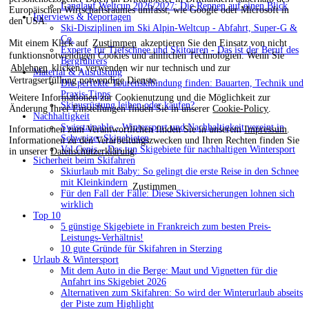
Langlauf Weltcup 2026/2027: Die Rennen auf einen Blick
Europäischen Wirtschaftsraumes umfasst, wie Google oder Microsoft in
Interviews & Reportagen
den USA.
Ski-Disziplinen im Ski Alpin-Weltcup - Abfahrt, Super-G &
Co.
Mit einem Klick auf
Zustimmen
akzeptieren Sie den Einsatz von nicht
Experte für Tiefschnee und Skitouren - Das ist der Beruf des
funktionsnotwendigen Cookies und ähnlichen Technologien. Wenn Sie
Bergführers
Ablehnen
klicken, verwenden wir nur technisch und zur
Material & Ausrüstung
Vertragserfüllung notwendige Dienste.
Die perfekte Tourenskibindung finden: Bauarten, Technik und
Praxis-Tipps
Weitere Informationen zur Cookienutzung und die Möglichkeit zur
Skiausrüstung leihen oder kaufen?
Änderung Ihrer Einstellungen finden Sie in unserer
Cookie-Policy
.
Nachhaltigkeit
Swisstainable - Wintersport und Nachhaltigkeit vereint in
Informationen zum Verantwortlichen finden Sie in unserem
Impressum
.
Schweizer Skigebieten
Informationen zu den Verarbeitungszwecken und Ihren Rechten finden Sie
Val Cenis – Das tun Skigebiete für nachhaltigen Wintersport
in unserer
Datenschutzerklärung
.
Sicherheit beim Skifahren
Skiurlaub mit Baby: So gelingt die erste Reise in den Schnee
mit Kleinkindern
Zustimmen
Für den Fall der Fälle: Diese Skiversicherungen lohnen sich
wirklich
Top 10
5 günstige Skigebiete in Frankreich zum besten Preis-
Leistungs-Verhältnis!
10 gute Gründe für Skifahren in Sterzing
Urlaub & Wintersport
Mit dem Auto in die Berge: Maut und Vignetten für die
Anfahrt ins Skigebiet 2026
Alternativen zum Skifahren: So wird der Winterurlaub abseits
der Piste zum Highlight