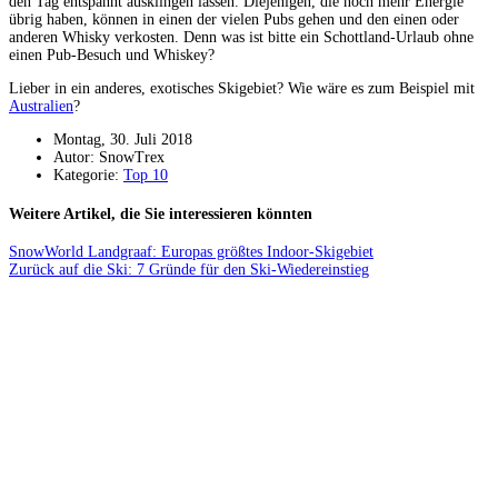
den Tag entspannt ausklingen lassen. Diejenigen, die noch mehr Energie
übrig haben, können in einen der vielen Pubs gehen und den einen oder
anderen Whisky verkosten. Denn was ist bitte ein Schottland-Urlaub ohne
einen Pub-Besuch und Whiskey?
Lieber in ein anderes, exotisches Skigebiet? Wie wäre es zum Beispiel mit
Australien
?
Montag, 30. Juli 2018
Autor: SnowTrex
Kategorie:
Top 10
Weitere Artikel, die Sie interessieren könnten
SnowWorld Landgraaf: Europas größtes Indoor-Skigebiet
Zurück auf die Ski: 7 Gründe für den Ski-Wiedereinstieg