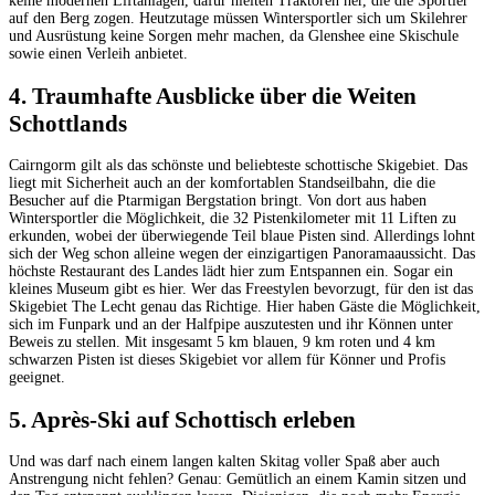
keine modernen Liftanlagen, dafür hielten Traktoren her, die die Sportler
auf den Berg zogen. Heutzutage müssen Wintersportler sich um Skilehrer
und Ausrüstung keine Sorgen mehr machen, da Glenshee eine Skischule
sowie einen Verleih anbietet.
4. Traumhafte Ausblicke über die Weiten
Schottlands
Cairngorm gilt als das schönste und beliebteste schottische Skigebiet. Das
liegt mit Sicherheit auch an der komfortablen Standseilbahn, die die
Besucher auf die Ptarmigan Bergstation bringt. Von dort aus haben
Wintersportler die Möglichkeit, die 32 Pistenkilometer mit 11 Liften zu
erkunden, wobei der überwiegende Teil blaue Pisten sind. Allerdings lohnt
sich der Weg schon alleine wegen der einzigartigen Panoramaaussicht. Das
höchste Restaurant des Landes lädt hier zum Entspannen ein. Sogar ein
kleines Museum gibt es hier. Wer das Freestylen bevorzugt, für den ist das
Skigebiet The Lecht genau das Richtige. Hier haben Gäste die Möglichkeit,
sich im Funpark und an der Halfpipe auszutesten und ihr Können unter
Beweis zu stellen. Mit insgesamt 5 km blauen, 9 km roten und 4 km
schwarzen Pisten ist dieses Skigebiet vor allem für Könner und Profis
geeignet.
5. Après-Ski auf Schottisch erleben
Und was darf nach einem langen kalten Skitag voller Spaß aber auch
Anstrengung nicht fehlen? Genau: Gemütlich an einem Kamin sitzen und