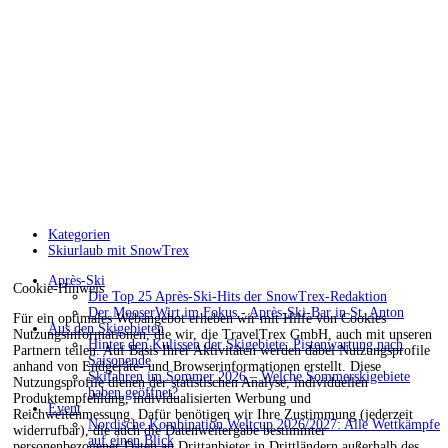
Kategorien
Skiurlaub mit SnowTrex
Après-Ski
Cookie-Hinweis
Die Top 25 Après-Ski-Hits der SnowTrex-Redaktion
Der MooserWirt im Fokus - Après-Ski-Bar in St. Anton
Für ein optimales Webangebot erheben wir mit Hilfe von Cookies
Aus den Skigebieten
Nutzungsinformationen, die wir, die TravelTrex GmbH, auch mit unseren
Hinter den Kulissen der Skigebiete: Pistenwartung nach
Partnern teilen. Auf Basis Ihrer Aktivitäten werden dabei Nutzungsprofile
Saisonende
anhand von Endgeräte- und Browserinformationen erstellt. Diese
Skifahren im Sommer 2026 – Welche Sommerskigebiete
Nutzungsprofile dienen der statistischen Analyse, individuellen
haben geöffnet?
Produktempfehlung, individualisierten Werbung und
Event
Reichweitenmessung. Dafür benötigen wir Ihre Zustimmung (jederzeit
Nordische Kombination Weltcup 2026/2027: Alle Wettkämpfe
widerrufbar), die auch die Datenweitergabe bestimmter
auf einen Blick
personenbezogener Daten an Drittanbieter in Drittländern außerhalb des