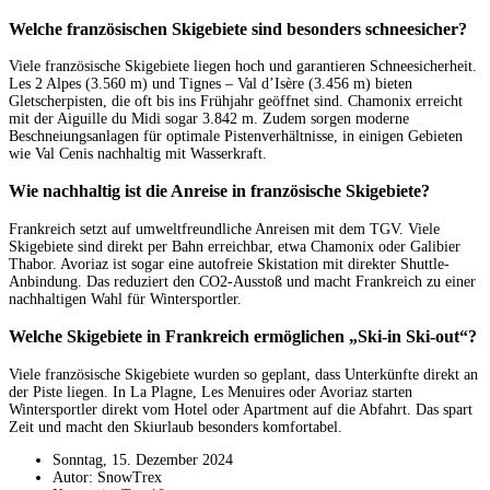
Welche französischen Skigebiete sind besonders schneesicher?
Viele französische Skigebiete liegen hoch und garantieren Schneesicherheit.
Les 2 Alpes (3.560 m) und Tignes – Val d’Isère (3.456 m) bieten
Gletscherpisten, die oft bis ins Frühjahr geöffnet sind. Chamonix erreicht
mit der Aiguille du Midi sogar 3.842 m. Zudem sorgen moderne
Beschneiungsanlagen für optimale Pistenverhältnisse, in einigen Gebieten
wie Val Cenis nachhaltig mit Wasserkraft.
Wie nachhaltig ist die Anreise in französische Skigebiete?
Frankreich setzt auf umweltfreundliche Anreisen mit dem TGV. Viele
Skigebiete sind direkt per Bahn erreichbar, etwa Chamonix oder Galibier
Thabor. Avoriaz ist sogar eine autofreie Skistation mit direkter Shuttle-
Anbindung. Das reduziert den CO2-Ausstoß und macht Frankreich zu einer
nachhaltigen Wahl für Wintersportler.
Welche Skigebiete in Frankreich ermöglichen „Ski-in Ski-out“?
Viele französische Skigebiete wurden so geplant, dass Unterkünfte direkt an
der Piste liegen. In La Plagne, Les Menuires oder Avoriaz starten
Wintersportler direkt vom Hotel oder Apartment auf die Abfahrt. Das spart
Zeit und macht den Skiurlaub besonders komfortabel.
Sonntag, 15. Dezember 2024
Autor: SnowTrex