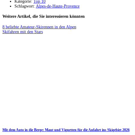
Kategorie:
Top 10
Schlagwort:
Alpes-de-Haute-Provence
Weitere Artikel, die Sie interessieren könnten
8 beliebte Amateur-Skirennen in den Alpen
Skifahren mit den Stars
Mit dem Auto in die Berge: Maut und Vignetten für die Anfahrt ins Skigebiet 2026