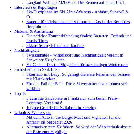
Langlauf Weltcup 2026/2027: Die Rennen auf einen Blick
Interviews & Reportagen
Ski-Disziplinen im Ski Alpin-Weltcup - Abfahrt, Super-G &
Co.
Experte für Tiefschnee und Skitouren - Das ist der Beruf des
Bergführers
Material & Ausrüstung
Die perfekte Tourenskibindung finden: Bauarten, Technik und
Praxis-Tipps
Skiausrüstung leihen oder kaufen?
Nachhaltigkeit
Swisstainable - Wintersport und Nachhaltigkeit vereint in
Schweizer Skigebieten
Val Cenis – Das tun Skigebiete für nachhaltigen Wintersport
Sicherheit beim Skifahren
Skiurlaub mit Baby: So gelingt die erste Reise in den Schnee
mit Kleinkindern
Für den Fall der Fälle: Diese Skiversicherungen lohnen sich
wirklich
Top 10
5 günstige Skigebiete in Frankreich zum besten Preis-
Leistungs-Verhältnis!
10 gute Gründe für Skifahren in Sterzing
Urlaub & Wintersport
Mit dem Auto in die Berge: Maut und Vignetten für die
Anfahrt ins Skigebiet 2026
Alternativen zum Skifahren: So wird der Winterurlaub abseits
der Piste zum Highlight