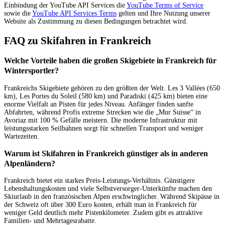
Einbindung der YouTube API Services die
YouTube Terms of Service
sowie die
YouTube API Services Terms
gelten und Ihre Nutzung unserer
Website als Zustimmung zu diesen Bedingungen betrachtet wird.
FAQ zu Skifahren in Frankreich
Welche Vorteile haben die großen Skigebiete in Frankreich für
Wintersportler?
Frankreichs Skigebiete gehören zu den größten der Welt. Les 3 Vallées (650
km), Les Portes du Soleil (580 km) und Paradiski (425 km) bieten eine
enorme Vielfalt an Pisten für jedes Niveau. Anfänger finden sanfte
Abfahrten, während Profis extreme Strecken wie die „Mur Suisse“ in
Avoriaz mit 100 % Gefälle meistern. Die moderne Infrastruktur mit
leistungsstarken Seilbahnen sorgt für schnellen Transport und weniger
Wartezeiten.
Warum ist Skifahren in Frankreich günstiger als in anderen
Alpenländern?
Frankreich bietet ein starkes Preis-Leistungs-Verhältnis. Günstigere
Lebenshaltungskosten und viele Selbstversorger-Unterkünfte machen den
Skiurlaub in den französischen Alpen erschwinglicher. Während Skipässe in
der Schweiz oft über 300 Euro kosten, erhält man in Frankreich für
weniger Geld deutlich mehr Pistenkilometer. Zudem gibt es attraktive
Familien- und Mehrtagesrabatte.