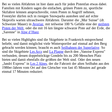
Bei so vielen Abfahrten ist hier dann auch für jeden Pistenfan etwas dabei.
Familien mit Kindern sagen die einfachen, grünen Pisten zu, sportliche
Skifahrer können anspruchsvolle, roten Pisten in Angriff nehmen,
Freestyler dürfen sich in riesigen Snowparks austoben und auf echte
Skiprofis warten ultraschwere Abfahrten. Darunter die „Mur Suisse“ (dt.
Schweizer Mauer) in
Avoriaz
, mit teilweise 100 % Gefälle eine der
steilsten
Pisten der Welt
, oder die mit 16 km längste schwarze Piste auf der Erde, die
„Sarenne“ in
Alpe d’Huez
.
Bei so vielen Highlights sind die Skigebiete in Frankreich entsprechend
beliebt, und damit möglichst viele Wintersportler auf einmal auf den Berg
gebracht werden können, braucht es auch
Seilbahnen der Superlative
. So
sind die Skigebiete
Les Arcs
und
La Plagne
durch den „Vanoise Express“
verbunden, dessen doppelstöckige Gondeln bis zu 200 Menschen Platz
bieten und damit ebenfalls die größten der Welt sind. Oder den neuen
„Jandri Express“ in
Les 2 Alpes
, der die Fahrzeit der alten Seilbahn aus den
1980er-Jahren vom Ort auf den Gletscher von fast 45 Minuten auf gerade
einmal 17 Minuten reduziert.