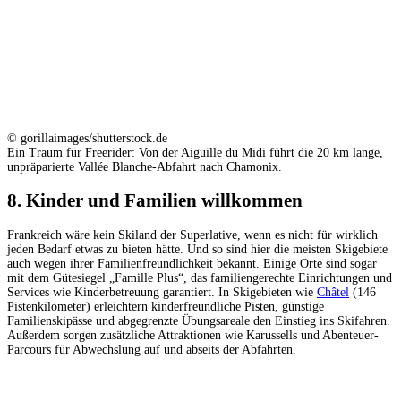
© gorillaimages/shutterstock.de
Ein Traum für Freerider: Von der Aiguille du Midi führt die 20 km lange,
unpräparierte Vallée Blanche-Abfahrt nach Chamonix.
8. Kinder und Familien willkommen
Frankreich wäre kein Skiland der Superlative, wenn es nicht für wirklich
jeden Bedarf etwas zu bieten hätte. Und so sind hier die meisten Skigebiete
auch wegen ihrer Familienfreundlichkeit bekannt. Einige Orte sind sogar
mit dem Gütesiegel „Famille Plus“, das familiengerechte Einrichtungen und
Services wie Kinderbetreuung garantiert. In Skigebieten wie
Châtel
(146
Pistenkilometer) erleichtern kinderfreundliche Pisten, günstige
Familienskipässe und abgegrenzte Übungsareale den Einstieg ins Skifahren.
Außerdem sorgen zusätzliche Attraktionen wie Karussells und Abenteuer-
Parcours für Abwechslung auf und abseits der Abfahrten.