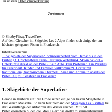
in unserer
Datenschutzerklärung
.
Zustimmen
© ShotbyFlizzy/TravelTrex
Auf dem Gletscher im Skigebiet Les 2 Alpes finden sich einige der am
höchsten gelegenen Pisten in Frankreich.
Inhaltsverzeichnis
1. Skigebiete der Superlative
2. Schneesicherheit vom Herbst bis in den
Frühling
3. Unschlagbares Preis-Leistungs-Verhältnis
4. Ski-in Ski-out –
Unterkünfte direkt an der Piste
5. Kein Auto, kein Problem
7. Ein Paradies
für Freerider
8. Kinder und Familien willkommen
9. Dörfer mit
traditionellem, französischem Charme
10. Spaß und Adrenalin abseits der
Pisten
FAQ zu Skifahren in Frankreich
1. Skigebiete der Superlative
Gerade in Hinblick auf ihre Größe setzen einige der besten Skigebiete in
Frankreich Maßstäbe. So kann hier niemand der
Skiregion Les 3 Vallées
bei
der Gesamtlänge der Abfahrten das Wasser reichen. Mit 650
Pistenkilometern bilden die „drei Täler“ das größte zusammenhängende