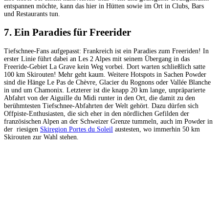
entspannen möchte, kann das hier in Hütten sowie im Ort in Clubs, Bars
und Restaurants tun.
7. Ein Paradies für Freerider
Tiefschnee-Fans aufgepasst: Frankreich ist ein Paradies zum Freeriden! In
erster Linie führt dabei an Les 2 Alpes mit seinem Übergang in das
Freeride-Gebiet La Grave kein Weg vorbei. Dort warten schließlich satte
100 km Skirouten! Mehr geht kaum. Weitere Hotspots in Sachen Powder
sind die Hänge Le Pas de Chèvre, Glacier du Rognons oder Vallée Blanche
in und um Chamonix. Letzterer ist die knapp 20 km lange, unpräparierte
Abfahrt von der Aiguille du Midi runter in den Ort, die damit zu den
berühmtesten Tiefschnee-Abfahrten der Welt gehört. Dazu dürfen sich
Offpiste-Enthusiasten, die sich eher in den nördlichen Gefilden der
französischen Alpen an der Schweizer Grenze tummeln, auch im Powder in
der riesigen
Skiregion Portes du Soleil
austesten, wo immerhin 50 km
Skirouten zur Wahl stehen.