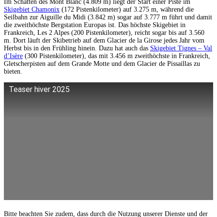
Im Schatten des Mont Blanc (4.809 m) liegt der Start einer Piste im
Skigebiet Chamonix
(172 Pistenkilometer) auf 3.275 m, während die
Seilbahn zur Aiguille du Midi (3.842 m) sogar auf 3.777 m führt und damit
die zweithöchste Bergstation Europas ist. Das höchste Skigebiet in
Frankreich, Les 2 Alpes (200 Pistenkilometer), reicht sogar bis auf 3.560
m. Dort läuft der Skibetrieb auf dem Glacier de la Girose jedes Jahr vom
Herbst bis in den Frühling hinein. Dazu hat auch das
Skigebiet Tignes – Val
d’Isère
(300 Pistenkilometer), das mit 3.456 m zweithöchste in Frankreich,
Gletscherpisten auf dem Grande Motte und dem Glacier de Pissaillas zu
bieten.
Teaser hiver 2025
Bitte beachten Sie zudem, dass durch die Nutzung unserer Dienste und der