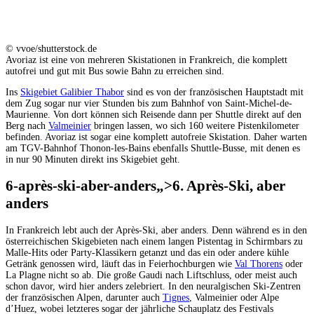
© vvoe/shutterstock.de
Avoriaz ist eine von mehreren Skistationen in Frankreich, die komplett
autofrei und gut mit Bus sowie Bahn zu erreichen sind.
Ins
Skigebiet Galibier Thabor
sind es von der französischen Hauptstadt mit
dem Zug sogar nur vier Stunden bis zum Bahnhof von Saint-Michel-de-
Maurienne. Von dort können sich Reisende dann per Shuttle direkt auf den
Berg nach
Valmeinier
bringen lassen, wo sich 160 weitere Pistenkilometer
befinden. Avoriaz ist sogar eine komplett autofreie Skistation. Daher warten
am TGV-Bahnhof Thonon-les-Bains ebenfalls Shuttle-Busse, mit denen es
in nur 90 Minuten direkt ins Skigebiet geht.
6-après-ski-aber-anders
„>
6. Après-Ski, aber
anders
In Frankreich lebt auch der Après-Ski, aber anders. Denn während es in den
österreichischen Skigebieten nach einem langen Pistentag in Schirmbars zu
Malle-Hits oder Party-Klassikern getanzt und das ein oder andere kühle
Getränk genossen wird, läuft das in Feierhochburgen wie
Val Thorens
oder
La Plagne nicht so ab. Die große Gaudi nach Liftschluss, oder meist auch
schon davor, wird hier anders zelebriert. In den neuralgischen Ski-Zentren
der französischen Alpen, darunter auch
Tignes
, Valmeinier oder Alpe
d’Huez, wobei letzteres sogar der jährliche Schauplatz des Festivals