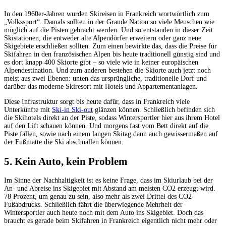
In den 1960er-Jahren wurden Skireisen in Frankreich wortwörtlich zum
„Volkssport“. Damals sollten in der Grande Nation so viele Menschen wie
möglich auf die Pisten gebracht werden. Und so entstanden in dieser Zeit
Skistationen, die entweder alte Alpendörfer erweitern oder ganz neue
Skigebiete erschließen sollten. Zum einen bewirkte das, dass die Preise für
Skifahren in den französischen Alpen bis heute traditionell günstig sind und
es dort knapp 400 Skiorte gibt – so viele wie in keiner europäischen
Alpendestination. Und zum anderen bestehen die Skiorte auch jetzt noch
meist aus zwei Ebenen: unten das ursprüngliche, traditionelle Dorf und
darüber das moderne Skiresort mit Hotels und Appartementanlagen.
Diese Infrastruktur sorgt bis heute dafür, dass in Frankreich viele
Unterkünfte mit
Ski-in Ski-out
glänzen können. Schließlich befinden sich
die Skihotels direkt an der Piste, sodass Wintersportler hier aus ihrem Hotel
auf den Lift schauen können. Und morgens fast vom Bett direkt auf die
Piste fallen, sowie nach einem langen Skitag dann auch gewissermaßen auf
der Fußmatte die Ski abschnallen können.
5. Kein Auto, kein Problem
Im Sinne der Nachhaltigkeit ist es keine Frage, dass im Skiurlaub bei der
An- und Abreise ins Skigebiet mit Abstand am meisten CO2 erzeugt wird.
78 Prozent, um genau zu sein, also mehr als zwei Drittel des CO2-
Fußabdrucks. Schließlich fährt die überwiegende Mehrheit der
Wintersportler auch heute noch mit dem Auto ins Skigebiet. Doch das
braucht es gerade beim Skifahren in Frankreich eigentlich nicht mehr oder