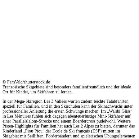
© FamVeld/shutterstock.de
Französische Skigebiete sind besonders familienfreundlich und der ideale
Ort für Kinder, um Skifahren zu lernen.
In der Mega-Skiregion Les 3 Vallées warten zudem leichte Talabfahrten
speziell für Familien, und in den Skischulen kann der Skinachwuchs unter
professioneller Anleitung die ersten Schwünge machen. Im „Walibi Gliss“
in Les Ménuires fühlen sich dagegen abenteuerlustige Mini-Skifahrer auf
einer Parallelslalom-Strecke und einem Boardercross pudelwohl. Weitere
Pisten-Highlights für Familien hat auch Les 2 Alpes zu bieten, darunter das
Kinderland „Piou Piou“ der École de Ski français (ESF) mitten im
Skigebiet mit Seilliften, Förderbändern und spielerischen Übungselementen