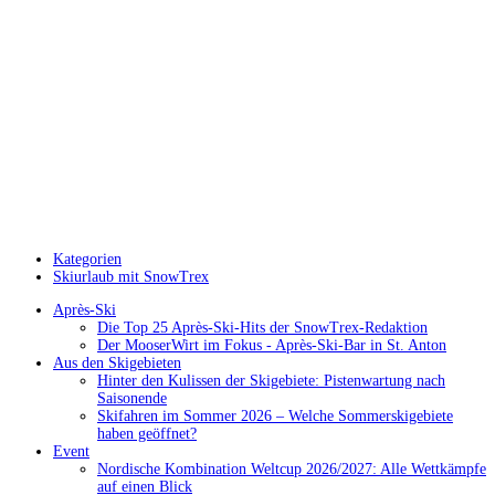
Kategorien
Skiurlaub mit SnowTrex
Après-Ski
Die Top 25 Après-Ski-Hits der SnowTrex-Redaktion
Der MooserWirt im Fokus - Après-Ski-Bar in St. Anton
Aus den Skigebieten
Hinter den Kulissen der Skigebiete: Pistenwartung nach
Saisonende
Skifahren im Sommer 2026 – Welche Sommerskigebiete
haben geöffnet?
Event
Nordische Kombination Weltcup 2026/2027: Alle Wettkämpfe
auf einen Blick