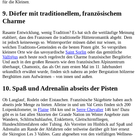
für die Kleinen.
9. Dörfer mit traditionellem, französischem
Charme
Rasante Entwicklung, wenig Tradition? Es hat sich die weitläufige Meinung
etabliert, dass den Franzosen die traditionelle Hüttenromantik abgeht. Dem
ist jedoch keineswegs so. Wintersportler müssen dabei nur wissen, in
welchen Traditions-Gemeinden es die besten Pisten gibt. So versprühen
kleinere Orte wie das savoyardische
Saint Sorlin
oder das gemütliche
Valfréjus
auch heute noch regelrecht den Charme französischer Bergdörfer.
Und auch in den großen Ressorts wie dem französischen Alpinzentrum
überhaupt, Chamonix, das als Ort zum ersten Mal im 11. Jahrhundert
urkundlich erwähnt wurde, finden sich nahezu an jeder Bergstation hölzerne
Berghütten zum Aufwärmen – von innen und außen.
10. Spaß und Adrenalin abseits der Pisten
Ob Langlauf, Rodeln oder Eistauchen. Französische Skigebiete haben auch
abseits jede Menge zu bieten. Alleine in und um Val Cenis finden sich 200
Loipenkilometer, in
Flaine
184 km und in
Serre Chevalier
146 km! Dazu
gibt es in fast allen Skiorten der Grande Nation im Winter Angebote zum
Wandern, Schlittschuhlaufen, Eisklettern, Gleitschirmfliegen,
Hundeschlittenfahren oder Tubing. Als Vorreiter im Hinblick auf Spaß und
Adrenalin am Rande der Abfahrten oder teilweise darüber gilt hier erneut
die Skiregion Les 3 Vallées. Ganz abgesehen von den vielfältigen Wellness-