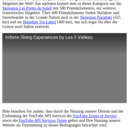
Skigebiet der Welt! Am nächsten kommt dem in dieser Kategorie nur die
Skiregion Les Portes de Soleil
mit 580 Pistenkilometern, ein weiteres
französisches Skigebiet. Über 400 Pistenkilometer finden Skifahrer und
Snowboarder in der Grande Nation auch in der
Skiregion Paradiski
(425
km) und im
Skigebiet Via Lattea
(400 km), das sich sogar bis über die
Grenze nach Italien erstreckt.
Infinite Skiing Experiences by Les 3 Vallées
Bitte beachten Sie zudem, dass durch die Nutzung unserer Dienste und der
Einbindung der YouTube API Services die
YouTube Terms of Service
sowie die
YouTube API Services Terms
gelten und Ihre Nutzung unserer
Website als Zustimmung zu diesen Bedingungen betrachtet wird.