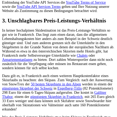
Einbindung der YouTube API Services die
YouTube Terms of Service
sowie die
YouTube API Services Terms
gelten und Ihre Nutzung unserer
Website als Zustimmung zu diesen Bedingungen betrachtet wird.
3. Unschlagbares Preis-Leistungs-Verhältnis
In keiner hochalpinen Skidestination ist das Preis-Leistungs-Verhältnis so
gut wie in Frankreich. Das liegt zum einen daran, dass die allgemeinen
Lebenshaltungskosten hier anders als zum Beispiel in der Schweiz deutlich
günstiger sind. Und zum anderen grenzen sich die Unterkünfte in den
Skigebieten in der Grande Nation von denen der europäischen Nachbarn ab.
Während es etwa in den österreichischen Skiorten mehr Hotels gibt, hat
Frankreich mehr Selbstversorger-Unterkünfte wie
Chalets
oder
Appartementanlagen
zu bieten. Dort zahlen Wintersportler dann nicht noch
zusätzlich für die Verpflegung oder müssen ins Restaurant essen gehen,
sondern können für sich selbst kochen.
Dazu gilt es, in Frankreich auch einen weiteren Hauptkostenfaktor eines
Skiurlaubs zu beachten: den Skipass. Zum Vergleich: nach der Auswertung
von SnowTrex der
50 besten Skigebiete in den Alpen
werden in einem der
günstigsten Skigebiet der Schweiz
in
Engelberg-Titlis
(82 Pistenkilometer)
298 Euro für einen 6-Tages-Skipass aufgerufen. Der kostet in
Galibier
Thabor
, einem der
günstigsten Skigebiet in Frankreich
, mit 265 Euro gleich
33 Euro weniger und dazu können sich Skifahrer sowie Snowboarder hier
oberhalb von Skistationen wie Valmeinier auch satte 160 Pistenkilometer
erkunden!