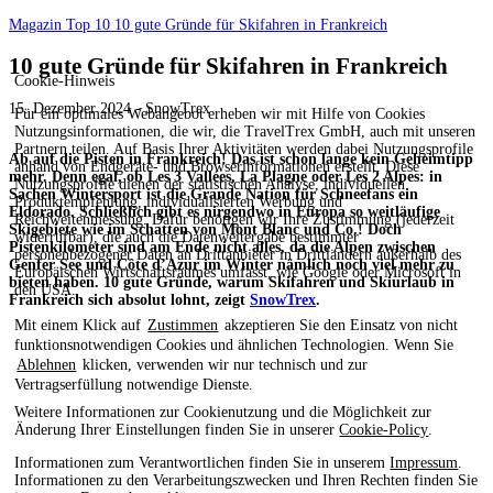
Magazin
Top 10
10 gute Gründe für Skifahren in Frankreich
10 gute Gründe für Skifahren in Frankreich
Cookie-Hinweis
15. Dezember 2024 - SnowTrex
Für ein optimales Webangebot erheben wir mit Hilfe von Cookies
Nutzungsinformationen, die wir, die TravelTrex GmbH, auch mit unseren
Partnern teilen. Auf Basis Ihrer Aktivitäten werden dabei Nutzungsprofile
Ab auf die Pisten in Frankreich! Das ist schon lange kein Geheimtipp
anhand von Endgeräte- und Browserinformationen erstellt. Diese
mehr. Denn egal, ob Les 3 Vallées, La Plagne oder Les 2 Alpes: in
Nutzungsprofile dienen der statistischen Analyse, individuellen
Sachen Wintersport ist die Grande Nation für Schneefans ein
Produktempfehlung, individualisierten Werbung und
Eldorado. Schließlich gibt es nirgendwo in Europa so weitläufige
Reichweitenmessung. Dafür benötigen wir Ihre Zustimmung (jederzeit
Skigebiete wie im Schatten von Mont Blanc und Co.! Doch
widerrufbar), die auch die Datenweitergabe bestimmter
Pistenkilometer sind am Ende nicht alles, da die Alpen zwischen
personenbezogener Daten an Drittanbieter in Drittländern außerhalb des
Genfer See und Côte d’Azur im Winter nämlich noch viel mehr zu
Europäischen Wirtschaftsraumes umfasst, wie Google oder Microsoft in
bieten haben. 10 gute Gründe, warum Skifahren und Skiurlaub in
den USA.
Frankreich sich absolut lohnt, zeigt
SnowTrex
.
Mit einem Klick auf
Zustimmen
akzeptieren Sie den Einsatz von nicht
funktionsnotwendigen Cookies und ähnlichen Technologien. Wenn Sie
Ablehnen
klicken, verwenden wir nur technisch und zur
Vertragserfüllung notwendige Dienste.
Weitere Informationen zur Cookienutzung und die Möglichkeit zur
Änderung Ihrer Einstellungen finden Sie in unserer
Cookie-Policy
.
Informationen zum Verantwortlichen finden Sie in unserem
Impressum
.
Informationen zu den Verarbeitungszwecken und Ihren Rechten finden Sie