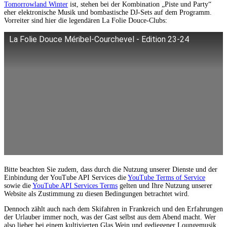
Tomorrowland Winter
ist, stehen bei der Kombination „Piste und Party“
eher elektronische Musik und bombastische DJ-Sets auf dem Programm.
Vorreiter sind hier die legendären La Folie Douce-Clubs:
La Folie Douce Méribel-Courchevel - Edition 23-24
Bitte beachten Sie zudem, dass durch die Nutzung unserer Dienste und der
Einbindung der YouTube API Services die
YouTube Terms of Service
sowie die
YouTube API Services Terms
gelten und Ihre Nutzung unserer
Website als Zustimmung zu diesen Bedingungen betrachtet wird.
Dennoch zählt auch nach dem Skifahren in Frankreich und den Erfahrungen
der Urlauber immer noch, was der Gast selbst aus dem Abend macht. Wer
also lieber bei einem kultivierten Glas Wein und gediegener Loungemusik