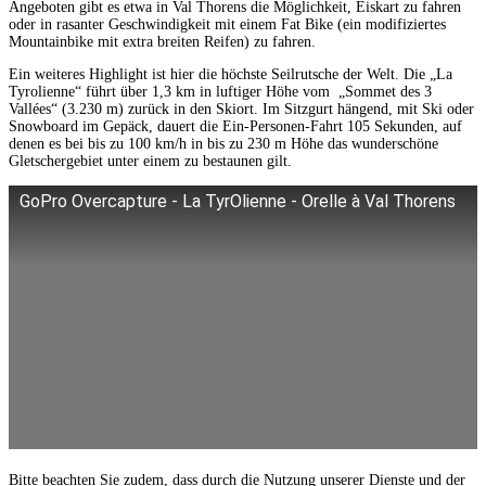
Angeboten gibt es etwa in Val Thorens die Möglichkeit, Eiskart zu fahren
oder in rasanter Geschwindigkeit mit einem Fat Bike (ein modifiziertes
Mountainbike mit extra breiten Reifen) zu fahren.
Ein weiteres Highlight ist hier die höchste Seilrutsche der Welt. Die „La
Tyrolienne“ führt über 1,3 km in luftiger Höhe vom „Sommet des 3
Vallées“ (3.230 m) zurück in den Skiort. Im Sitzgurt hängend, mit Ski oder
Snowboard im Gepäck, dauert die Ein-Personen-Fahrt 105 Sekunden, auf
denen es bei bis zu 100 km/h in bis zu 230 m Höhe das wunderschöne
Gletschergebiet unter einem zu bestaunen gilt.
GoPro Overcapture - La TyrOlienne - Orelle à Val Thorens
Bitte beachten Sie zudem, dass durch die Nutzung unserer Dienste und der