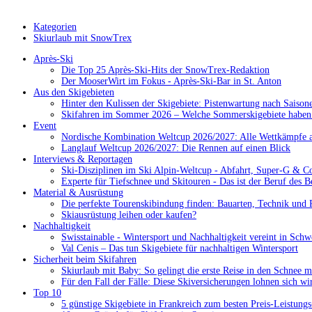
Kategorien
Skiurlaub mit SnowTrex
Après-Ski
Die Top 25 Après-Ski-Hits der SnowTrex-Redaktion
Der MooserWirt im Fokus - Après-Ski-Bar in St. Anton
Aus den Skigebieten
Hinter den Kulissen der Skigebiete: Pistenwartung nach Saison
Skifahren im Sommer 2026 – Welche Sommerskigebiete haben 
Event
Nordische Kombination Weltcup 2026/2027: Alle Wettkämpfe a
Langlauf Weltcup 2026/2027: Die Rennen auf einen Blick
Interviews & Reportagen
Ski-Disziplinen im Ski Alpin-Weltcup - Abfahrt, Super-G & C
Experte für Tiefschnee und Skitouren - Das ist der Beruf des B
Material & Ausrüstung
Die perfekte Tourenskibindung finden: Bauarten, Technik und 
Skiausrüstung leihen oder kaufen?
Nachhaltigkeit
Swisstainable - Wintersport und Nachhaltigkeit vereint in Schw
Val Cenis – Das tun Skigebiete für nachhaltigen Wintersport
Sicherheit beim Skifahren
Skiurlaub mit Baby: So gelingt die erste Reise in den Schnee m
Für den Fall der Fälle: Diese Skiversicherungen lohnen sich wi
Top 10
5 günstige Skigebiete in Frankreich zum besten Preis-Leistungs