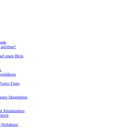
ende
geöffnet?
uf einen Blick
o.
ergführers
Praxis-Tipps
eizer Skigebieten
it Kleinkindern
rklich
-Verhältnis!