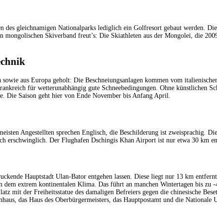
n des gleichnamigen Nationalparks lediglich ein Golfresort gebaut werden. Di
 mongolischen Skiverband freut’s: Die Skiathleten aus der Mongolei, die 2009
echnik
a sowie aus Europa geholt: Die Beschneiungsanlagen kommen vom italienische
ne/Frankreich für wetterunabhängig gute Schneebedingungen. Ohne künstlichen S
ee. Die Saison geht hier von Ende November bis Anfang April.
eisten Angestellten sprechen Englisch, die Beschilderung ist zweisprachig. 
och erschwinglich. Der Flughafen Dschingis Khan Airport ist nur etwa 30 km en
ndruckende Hauptstadt Ulan-Bator entgehen lassen. Diese liegt nur 13 km entfer
lem an dem extrem kontinentalen Klima. Das führt an manchen Wintertagen bis 
er Platz mit der Freiheitsstatue des damaligen Befreiers gegen die chinesische 
nhaus, das Haus des Oberbürgermeisters, das Hauptpostamt und die Nationale U