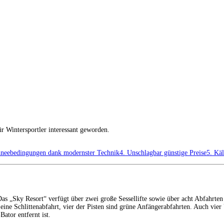
ür Wintersportler interessant geworden.
hneebedingungen dank modernster Technik
4. Unschlagbar günstige Preise
5. Käl
Das „Sky Resort“ verfügt über zwei große Sessellifte sowie über acht Abfahr
 eine Schlittenabfahrt, vier der Pisten sind grüne Anfängerabfahrten. Auch vie
ator entfernt ist.