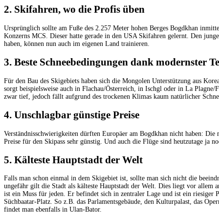
2. Skifahren, wo die Profis üben
Ursprünglich sollte am Fuße des 2.257 Meter hohen Berges Bogdkhan inmitte
Konzerns MCS. Dieser hatte gerade in den USA Skifahren gelernt. Den jungen
haben, können nun auch im eigenen Land trainieren.
3. Beste Schneebedingungen dank modernster T
Für den Bau des Skigebiets haben sich die Mongolen Unterstützung aus Kore
sorgt beispielsweise auch in Flachau/Österreich, in Ischgl oder in La Plag
zwar tief, jedoch fällt aufgrund des trockenen Klimas kaum natürlicher Schn
4. Unschlagbar günstige Preise
Verständnisschwierigkeiten dürften Europäer am Bogdkhan nicht haben: Die m
Preise für den Skipass sehr günstig. Und auch die Flüge sind heutzutage ja n
5. Kälteste Hauptstadt der Welt
Falls man schon einmal in dem Skigebiet ist, sollte man sich nicht die beei
ungefähr gilt die Stadt als kälteste Hauptstadt der Welt. Dies liegt vor al
ist ein Muss für jeden. Er befindet sich in zentraler Lage und ist ein riesig
Süchbaatar-Platz. So z.B. das Parlamentsgebäude, den Kulturpalast, das Oper
findet man ebenfalls in Ulan-Bator.