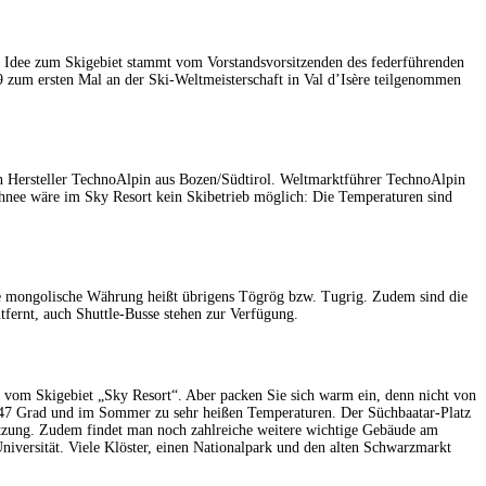
e Idee zum Skigebiet stammt vom Vorstandsvorsitzenden des federführenden
 zum ersten Mal an der Ski-Weltmeisterschaft in Val d’Isère teilgenommen
n Hersteller TechnoAlpin aus Bozen/Südtirol. Weltmarktführer TechnoAlpin
chnee wäre im Sky Resort kein Skibetrieb möglich: Die Temperaturen sind
Die mongolische Währung heißt übrigens Tögrög bzw. Tugrig. Zudem sind die
tfernt, auch Shuttle-Busse stehen zur Verfügung.
nt vom Skigebiet „Sky Resort“. Aber packen Sie sich warm ein, denn nicht von
zu -47 Grad und im Sommer zu sehr heißen Temperaturen. Der Süchbaatar-Platz
Besetzung. Zudem findet man noch zahlreiche weitere wichtige Gebäude am
niversität. Viele Klöster, einen Nationalpark und den alten Schwarzmarkt