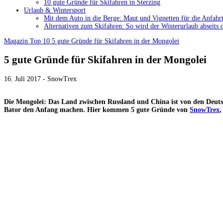
10 gute Gründe für Skifahren in Sterzing
Urlaub & Wintersport
Mit dem Auto in die Berge: Maut und Vignetten für die Anfahrt
Alternativen zum Skifahren: So wird der Winterurlaub abseits 
Magazin
Top 10
5 gute Gründe für Skifahren in der Mongolei
5 gute Gründe für Skifahren in der Mongolei
16. Juli 2017 - SnowTrex
Die Mongolei: Das Land zwischen Russland und China ist von den Deuts
Bator den Anfang machen. Hier kommen 5 gute Gründe von
SnowTrex
,