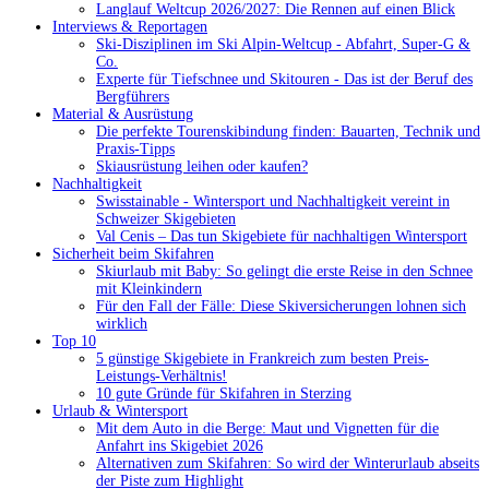
Langlauf Weltcup 2026/2027: Die Rennen auf einen Blick
Interviews & Reportagen
Ski-Disziplinen im Ski Alpin-Weltcup - Abfahrt, Super-G &
Co.
Experte für Tiefschnee und Skitouren - Das ist der Beruf des
Bergführers
Material & Ausrüstung
Die perfekte Tourenskibindung finden: Bauarten, Technik und
Praxis-Tipps
Skiausrüstung leihen oder kaufen?
Nachhaltigkeit
Swisstainable - Wintersport und Nachhaltigkeit vereint in
Schweizer Skigebieten
Val Cenis – Das tun Skigebiete für nachhaltigen Wintersport
Sicherheit beim Skifahren
Skiurlaub mit Baby: So gelingt die erste Reise in den Schnee
mit Kleinkindern
Für den Fall der Fälle: Diese Skiversicherungen lohnen sich
wirklich
Top 10
5 günstige Skigebiete in Frankreich zum besten Preis-
Leistungs-Verhältnis!
10 gute Gründe für Skifahren in Sterzing
Urlaub & Wintersport
Mit dem Auto in die Berge: Maut und Vignetten für die
Anfahrt ins Skigebiet 2026
Alternativen zum Skifahren: So wird der Winterurlaub abseits
der Piste zum Highlight