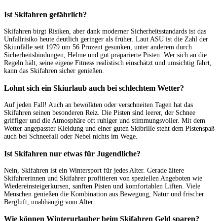
Ist Skifahren gefährlich?
Skifahren birgt Risiken, aber dank moderner Sicherheitsstandards ist das
Unfallrisiko heute deutlich geringer als früher. Laut ASU ist die Zahl der
Skiunfälle seit 1979 um 56 Prozent gesunken, unter anderem durch
Sicherheitsbindungen, Helme und gut präparierte Pisten. Wer sich an die
Regeln hält, seine eigene Fitness realistisch einschätzt und umsichtig fährt,
kann das Skifahren sicher genießen.
Lohnt sich ein Skiurlaub auch bei schlechtem Wetter?
Auf jeden Fall! Auch an bewölkten oder verschneiten Tagen hat das
Skifahren seinen besonderen Reiz. Die Pisten sind leerer, der Schnee
griffiger und die Atmosphäre oft ruhiger und stimmungsvoller. Mit dem
Wetter angepasster Kleidung und einer guten Skibrille steht dem Pistenspaß
auch bei Schneefall oder Nebel nichts im Wege.
Ist Skifahren nur etwas für Jugendliche?
Nein, Skifahren ist ein Wintersport für jedes Alter. Gerade ältere
Skifahrerinnen und Skifahrer profitieren von speziellen Angeboten wie
Wiedereinsteigerkursen, sanften Pisten und komfortablen Liften. Viele
Menschen genießen die Kombination aus Bewegung, Natur und frischer
Bergluft, unabhängig vom Alter.
Wie können Winterurlauber beim Skifahren Geld sparen?