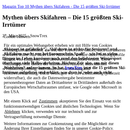
Magazin
Top 10
Mythen übers Skifahren - Die 15 größten Ski-Irrtümer
Mythen übers Skifahren – Die 15 größten Ski-
Irrtümer
27. März 2025 - SnowTrex
Cookie-Hinweis
Für ein optimales Webangebot erheben wir mit Hilfe von Cookies
„Skisport ist gefährlich“, „Skifahren ist nichts für Senioren“ und
Nutzungsinformationen, die wir, die TravelTrex GmbH, auch mit unseren
„Skifahren macht nur bei Sonnenschein Spaß“ – wie bei so vielen
Partnern teilen. Auf Basis Ihrer Aktivitäten werden dabei Nutzungsprofile
Dingen im Leben kursieren auch rund den beliebtesten Wintersport
anhand von Endgeräte- und Browserinformationen erstellt. Diese
überhaupt viele Halbwahrheiten. Höchste Zeit also, um mit diesen
Nutzungsprofile dienen der statistischen Analyse, individuellen
„Weisheiten“ aufzuräumen. So hat
SnowTrex
jetzt die 15 größten Ski-
Produktempfehlung, individualisierten Werbung und
Irrtümer aufgelistet und erklärt, was dran ist, oder auch nicht.
Reichweitenmessung. Dafür benötigen wir Ihre Zustimmung (jederzeit
widerrufbar), die auch die Datenweitergabe bestimmter
personenbezogener Daten an Drittanbieter in Drittländern außerhalb des
Europäischen Wirtschaftsraumes umfasst, wie Google oder Microsoft in
den USA.
Mit einem Klick auf
Zustimmen
akzeptieren Sie den Einsatz von nicht
funktionsnotwendigen Cookies und ähnlichen Technologien. Wenn Sie
Ablehnen
klicken, verwenden wir nur technisch und zur
Vertragserfüllung notwendige Dienste.
Weitere Informationen zur Cookienutzung und die Möglichkeit zur
Änderung Ihrer Einstellungen finden Sie in unserer
Cookie-Policy
.