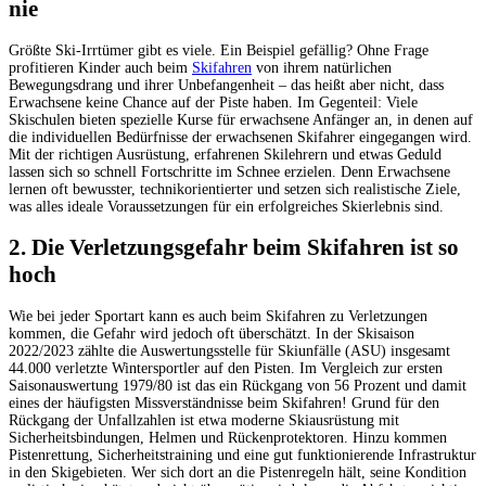
nie
Größte Ski-Irrtümer gibt es viele. Ein Beispiel gefällig? Ohne Frage
profitieren Kinder auch beim
Skifahren
von ihrem natürlichen
Bewegungsdrang und ihrer Unbefangenheit – das heißt aber nicht, dass
Erwachsene keine Chance auf der Piste haben. Im Gegenteil: Viele
Skischulen bieten spezielle Kurse für erwachsene Anfänger an, in denen auf
die individuellen Bedürfnisse der erwachsenen Skifahrer eingegangen wird.
Mit der richtigen Ausrüstung, erfahrenen Skilehrern und etwas Geduld
lassen sich so schnell Fortschritte im Schnee erzielen. Denn Erwachsene
lernen oft bewusster, technikorientierter und setzen sich realistische Ziele,
was alles ideale Voraussetzungen für ein erfolgreiches Skierlebnis sind.
2. Die Verletzungsgefahr beim Skifahren ist so
hoch
Wie bei jeder Sportart kann es auch beim Skifahren zu Verletzungen
kommen, die Gefahr wird jedoch oft überschätzt. In der Skisaison
2022/2023 zählte die Auswertungsstelle für Skiunfälle (ASU) insgesamt
44.000 verletzte Wintersportler auf den Pisten. Im Vergleich zur ersten
Saisonauswertung 1979/80 ist das ein Rückgang von 56 Prozent und damit
eines der häufigsten Missverständnisse beim Skifahren! Grund für den
Rückgang der Unfallzahlen ist etwa moderne Skiausrüstung mit
Sicherheitsbindungen, Helmen und Rückenprotektoren. Hinzu kommen
Pistenrettung, Sicherheitstraining und eine gut funktionierende Infrastruktur
in den Skigebieten. Wer sich dort an die Pistenregeln hält, seine Kondition