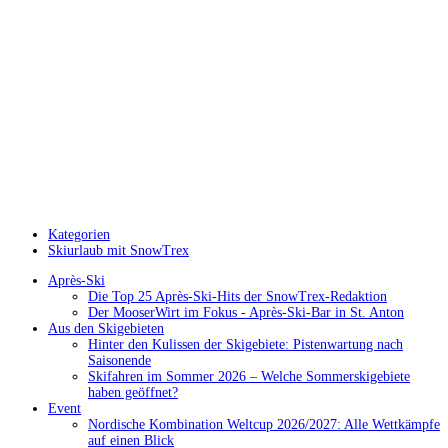
Kategorien
Skiurlaub mit SnowTrex
Après-Ski
Die Top 25 Après-Ski-Hits der SnowTrex-Redaktion
Der MooserWirt im Fokus - Après-Ski-Bar in St. Anton
Aus den Skigebieten
Hinter den Kulissen der Skigebiete: Pistenwartung nach
Saisonende
Skifahren im Sommer 2026 – Welche Sommerskigebiete
haben geöffnet?
Event
Nordische Kombination Weltcup 2026/2027: Alle Wettkämpfe
auf einen Blick