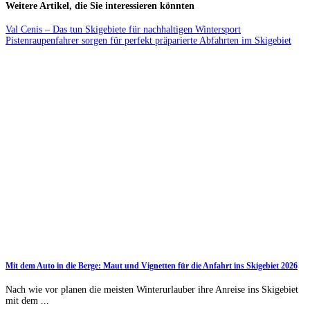
Weitere Artikel, die Sie interessieren könnten
Val Cenis – Das tun Skigebiete für nachhaltigen Wintersport
Pistenraupenfahrer sorgen für perfekt präparierte Abfahrten im Skigebiet
Mit dem Auto in die Berge: Maut und Vignetten für die Anfahrt ins Skigebiet 2026
Nach wie vor planen die meisten Winterurlauber ihre Anreise ins Skigebiet
mit dem ...