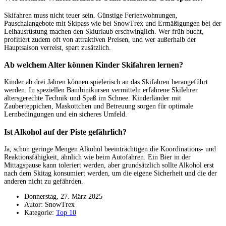
Skifahren muss nicht teuer sein. Günstige Ferienwohnungen,
Pauschalangebote mit Skipass wie bei SnowTrex und Ermäßigungen bei der
Leihausrüstung machen den Skiurlaub erschwinglich. Wer früh bucht,
profitiert zudem oft von attraktiven Preisen, und wer außerhalb der
Hauptsaison verreist, spart zusätzlich.
Ab welchem Alter können Kinder Skifahren lernen?
Kinder ab drei Jahren können spielerisch an das Skifahren herangeführt
werden. In speziellen Bambinikursen vermitteln erfahrene Skilehrer
altersgerechte Technik und Spaß im Schnee. Kinderländer mit
Zauberteppichen, Maskottchen und Betreuung sorgen für optimale
Lernbedingungen und ein sicheres Umfeld.
Ist Alkohol auf der Piste gefährlich?
Ja, schon geringe Mengen Alkohol beeinträchtigen die Koordinations- und
Reaktionsfähigkeit, ähnlich wie beim Autofahren. Ein Bier in der
Mittagspause kann toleriert werden, aber grundsätzlich sollte Alkohol erst
nach dem Skitag konsumiert werden, um die eigene Sicherheit und die der
anderen nicht zu gefährden.
Donnerstag, 27. März 2025
Autor: SnowTrex
Kategorie:
Top 10