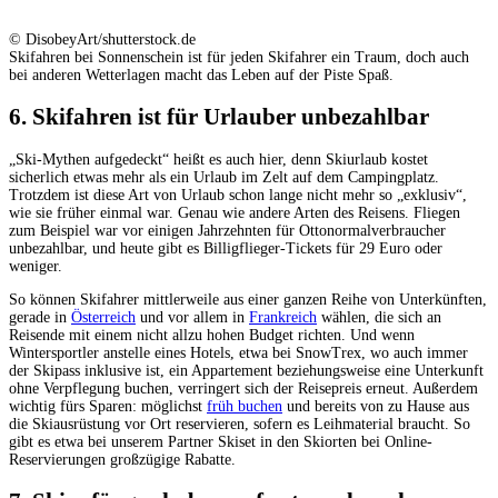
© DisobeyArt/shutterstock.de
Skifahren bei Sonnenschein ist für jeden Skifahrer ein Traum, doch auch
bei anderen Wetterlagen macht das Leben auf der Piste Spaß.
6. Skifahren ist für Urlauber unbezahlbar
„Ski-Mythen aufgedeckt“ heißt es auch hier, denn Skiurlaub kostet
sicherlich etwas mehr als ein Urlaub im Zelt auf dem Campingplatz.
Trotzdem ist diese Art von Urlaub schon lange nicht mehr so „exklusiv“,
wie sie früher einmal war. Genau wie andere Arten des Reisens. Fliegen
zum Beispiel war vor einigen Jahrzehnten für Ottonormalverbraucher
unbezahlbar, und heute gibt es Billigflieger-Tickets für 29 Euro oder
weniger.
So können Skifahrer mittlerweile aus einer ganzen Reihe von Unterkünften,
gerade in
Österreich
und vor allem in
Frankreich
wählen, die sich an
Reisende mit einem nicht allzu hohen Budget richten. Und wenn
Wintersportler anstelle eines Hotels, etwa bei SnowTrex, wo auch immer
der Skipass inklusive ist, ein Appartement beziehungsweise eine Unterkunft
ohne Verpflegung buchen, verringert sich der Reisepreis erneut. Außerdem
wichtig fürs Sparen: möglichst
früh buchen
und bereits von zu Hause aus
die Skiausrüstung vor Ort reservieren, sofern es Leihmaterial braucht. So
gibt es etwa bei unserem Partner Skiset in den Skiorten bei Online-
Reservierungen großzügige Rabatte.