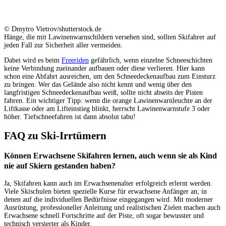
© Dmytro Vietrov/shutterstock.de
Hänge, die mit Lawinenwarnschildern versehen sind, sollten Skifahrer auf
jeden Fall zur Sicherheit aller vermeiden.
Dabei wird es beim
Freeriden
gefährlich, wenn einzelne Schneeschichten
keine Verbindung zueinander aufbauen oder diese verlieren. Hier kann
schon eine Abfahrt ausreichen, um den Schneedeckenaufbau zum Einsturz
zu bringen. Wer das Gelände also nicht kennt und wenig über den
langfristigen Schneedeckenaufbau weiß, sollte nicht abseits der Pisten
fahren. Ein wichtiger Tipp: wenn die orange Lawinenwarnleuchte an der
Liftkasse oder am Lifteinstieg blinkt, herrscht Lawinenwarnstufe 3 oder
höher. Tiefschneefahren ist dann absolut tabu!
FAQ zu Ski-Irrtümern
Können Erwachsene Skifahren lernen, auch wenn sie als Kind
nie auf Skiern gestanden haben?
Ja, Skifahren kann auch im Erwachsenenalter erfolgreich erlernt werden.
Viele Skischulen bieten spezielle Kurse für erwachsene Anfänger an, in
denen auf die individuellen Bedürfnisse eingegangen wird. Mit moderner
Ausrüstung, professioneller Anleitung und realistischen Zielen machen auch
Erwachsene schnell Fortschritte auf der Piste, oft sogar bewusster und
technisch versierter als Kinder.