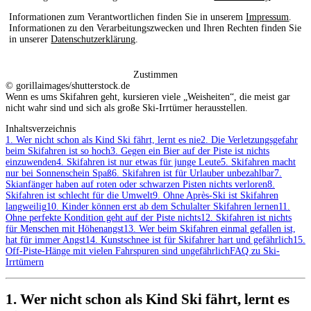
Informationen zum Verantwortlichen finden Sie in unserem
Impressum
.
Informationen zu den Verarbeitungszwecken und Ihren Rechten finden Sie
in unserer
Datenschutzerklärung
.
Zustimmen
© gorillaimages/shutterstock.de
Wenn es ums Skifahren geht, kursieren viele „Weisheiten“, die meist gar
nicht wahr sind und sich als große Ski-Irrtümer herausstellen.
Inhaltsverzeichnis
1. Wer nicht schon als Kind Ski fährt, lernt es nie
2. Die Verletzungsgefahr
beim Skifahren ist so hoch
3. Gegen ein Bier auf der Piste ist nichts
einzuwenden
4. Skifahren ist nur etwas für junge Leute
5. Skifahren macht
nur bei Sonnenschein Spaß
6. Skifahren ist für Urlauber unbezahlbar
7.
Skianfänger haben auf roten oder schwarzen Pisten nichts verloren
8.
Skifahren ist schlecht für die Umwelt
9. Ohne Après-Ski ist Skifahren
langweilig
10. Kinder können erst ab dem Schulalter Skifahren lernen
11.
Ohne perfekte Kondition geht auf der Piste nichts
12. Skifahren ist nichts
für Menschen mit Höhenangst
13. Wer beim Skifahren einmal gefallen ist,
hat für immer Angst
14. Kunstschnee ist für Skifahrer hart und gefährlich
15.
Off-Piste-Hänge mit vielen Fahrspuren sind ungefährlich
FAQ zu Ski-
Irrtümern
1. Wer nicht schon als Kind Ski fährt, lernt es