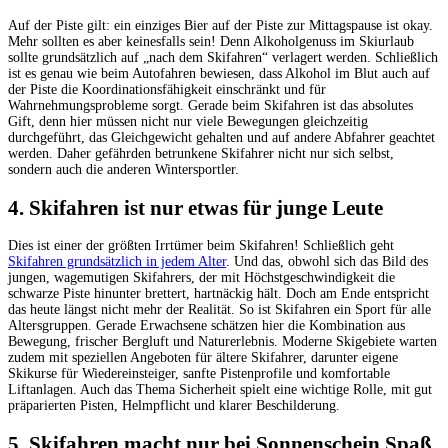
Auf der Piste gilt: ein einziges Bier auf der Piste zur Mittagspause ist okay.
Mehr sollten es aber keinesfalls sein! Denn Alkoholgenuss im Skiurlaub
sollte grundsätzlich auf „nach dem Skifahren“ verlagert werden. Schließlich
ist es genau wie beim Autofahren bewiesen, dass Alkohol im Blut auch auf
der Piste die Koordinationsfähigkeit einschränkt und für
Wahrnehmungsprobleme sorgt. Gerade beim Skifahren ist das absolutes
Gift, denn hier müssen nicht nur viele Bewegungen gleichzeitig
durchgeführt, das Gleichgewicht gehalten und auf andere Abfahrer geachtet
werden. Daher gefährden betrunkene Skifahrer nicht nur sich selbst,
sondern auch die anderen Wintersportler.
4. Skifahren ist nur etwas für junge Leute
Dies ist einer der größten Irrtümer beim Skifahren! Schließlich geht
Skifahren grundsätzlich in jedem Alter
. Und das, obwohl sich das Bild des
jungen, wagemutigen Skifahrers, der mit Höchstgeschwindigkeit die
schwarze Piste hinunter brettert, hartnäckig hält. Doch am Ende entspricht
das heute längst nicht mehr der Realität. So ist Skifahren ein Sport für alle
Altersgruppen. Gerade Erwachsene schätzen hier die Kombination aus
Bewegung, frischer Bergluft und Naturerlebnis. Moderne Skigebiete warten
zudem mit speziellen Angeboten für ältere Skifahrer, darunter eigene
Skikurse für Wiedereinsteiger, sanfte Pistenprofile und komfortable
Liftanlagen. Auch das Thema Sicherheit spielt eine wichtige Rolle, mit gut
präparierten Pisten, Helmpflicht und klarer Beschilderung.
5. Skifahren macht nur bei Sonnenschein Spaß