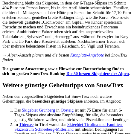
Beschneiung bleibt das Skigebiet, in dem der 6-Tages-Skipass im Schnitt
404 Euro pro Person kostet, bis in den April hinein schneesicher. Familien,
die hier ein Mittagessen auf der Hütte pro Person im Schnitt für 17,10 Euro
erstehen können, genießen breite Anfängerhänge wie die Korer-Piste sowie
die liebevoll gestaltete „Croniworld“ am Gipfel, wo Kinder spielerisch
Fortschritte machen und Erwachsene ein beeindruckendes Panorama
erleben. Ambitionierte Fahrer toben sich auf den anspruchsvollen
Talabfahrten „Sylvester“ und „Herrnegg“ aus, während Freestyler im Easy
Park und Jib Park ihre Kreativität ausleben. Nachtschwärmer freuen sich
über mehrere beleuchtete Pisten in Reischach, St. Vigil und Terenten.
→ Alpen-Auszeit planen und die besten
Kronplatz-Angebote
bei SnowTrex
finden
Die gesamte Auswertung sowie Hinweise zur Datenerhebung finden
sich im großen SnowTrex-Ranking
Die 50 besten Skigebiete der Alpen
.
Weitere günstige Geheimtipps von SnowTrex
Neben den vorgestellten Skigebieten hat SnowTrex noch weitere
Geheimtipps, die
besonders günstige Skipässe
anbieten, im Angebot:
Das
Skigebiet Grünberg
in
Obsteig
ist mit
75 Euro
für einen 6-
Tages-Skipass eine absolute Empfehlung, für alle, die besonders
günstig Skifahren wollen, und nicht viele Pistenkilometer benötigen.
In
Thiersee
in Tirol wartet das
Skigebiet Tirolina und Familien-
Skizentrum Schneeberg-Mitterland
mit idealen Bedingungen für