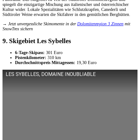
spiegelt die einzigartige Mischung aus italienischer und österreichischer
Kultur wider. Lokale Spezialitäten wie Schlutzkrapfen, Canederli und
Südtiroler Weine erwarten die Skifahrer in den gemütlichen Berghütten.
→ Jetzt unvergessliche Skimomente in der
Dolomitenregion 3 Zinnen
mit
SnowTrex sichern
9. Skigebiet Les Sybelles
6-Tage-Skipass:
301 Euro
Pistenkilometer:
310 km
Durchschnittspreis Mittagessen:
19,30 Euro
LES SYBELLES, DOMAINE INOUBLIABLE