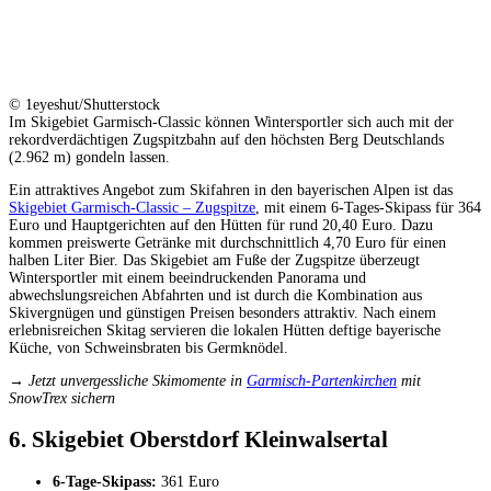
© 1eyeshut/Shutterstock
Im Skigebiet Garmisch-Classic können Wintersportler sich auch mit der
rekordverdächtigen Zugspitzbahn auf den höchsten Berg Deutschlands
(2.962 m) gondeln lassen.
Ein attraktives Angebot zum Skifahren in den bayerischen Alpen ist das
Skigebiet Garmisch-Classic – Zugspitze
, mit einem 6-Tages-Skipass für 364
Euro und Hauptgerichten auf den Hütten für rund 20,40 Euro. Dazu
kommen preiswerte Getränke mit durchschnittlich 4,70 Euro für einen
halben Liter Bier. Das Skigebiet am Fuße der Zugspitze überzeugt
Wintersportler mit einem beeindruckenden Panorama und
abwechslungsreichen Abfahrten und ist durch die Kombination aus
Skivergnügen und günstigen Preisen besonders attraktiv. Nach einem
erlebnisreichen Skitag servieren die lokalen Hütten deftige bayerische
Küche, von Schweinsbraten bis Germknödel.
→ Jetzt unvergessliche Skimomente in
Garmisch-Partenkirchen
mit
SnowTrex sichern
6. Skigebiet Oberstdorf Kleinwalsertal
6-Tage-Skipass:
361 Euro