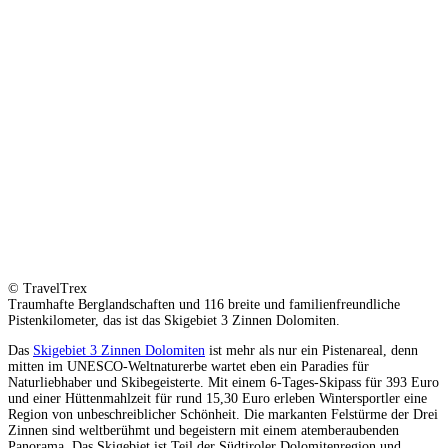
© TravelTrex
Traumhafte Berglandschaften und 116 breite und familienfreundliche
Pistenkilometer, das ist das Skigebiet 3 Zinnen Dolomiten.
Das
Skigebiet 3 Zinnen Dolomiten
ist mehr als nur ein Pistenareal, denn
mitten im UNESCO-Weltnaturerbe wartet eben ein Paradies für
Naturliebhaber und Skibegeisterte. Mit einem 6-Tages-Skipass für 393 Euro
und einer Hüttenmahlzeit für rund 15,30 Euro erleben Wintersportler eine
Region von unbeschreiblicher Schönheit. Die markanten Felstürme der Drei
Zinnen sind weltberühmt und begeistern mit einem atemberaubenden
Panorama. Das Skigebiet ist Teil der Südtiroler Dolomitenregion und