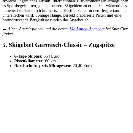
abwechslungsreiches Terrain. Internationale Liftverbindungen ermöglichen
es Sportbegeisterten, gleich mehrere Skigebiete zu erkunden, während das
italienische Flair durch kulinarische Köstlichkeiten in den Bergrestaurants
unterstrichen wird. Sonnige Hänge, perfekt präparierte Pisten und eine
beeindruckende Bergkulisse runden das Angebot ab.
→ Alpen-Auszeit planen und die besten
Via Lattea-Angebote
bei SnowTrex
finden
5. Skigebiet Garmisch-Classic – Zugspitze
6-Tage-Skipass:
364 Euro
Pistenkilometer:
60 km
Durchschnittspreis Mittagessen:
20,40 Euro