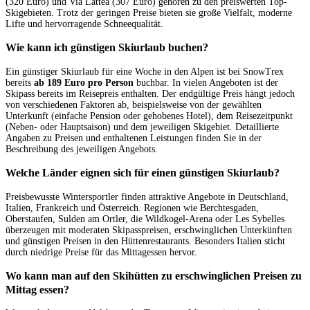
(320 Euro) und Via Lattea (307 Euro) gehören zu den preiswerten Top-
Skigebieten. Trotz der geringen Preise bieten sie große Vielfalt, moderne
Lifte und hervorragende Schneequalität.
Wie kann ich günstigen Skiurlaub buchen?
Ein günstiger Skiurlaub für eine Woche in den Alpen ist bei SnowTrex
bereits
ab 189 Euro pro Person
buchbar. In vielen Angeboten ist der
Skipass bereits im Reisepreis enthalten. Der endgültige Preis hängt jedoch
von verschiedenen Faktoren ab, beispielsweise von der gewählten
Unterkunft (einfache Pension oder gehobenes Hotel), dem Reisezeitpunkt
(Neben- oder Hauptsaison) und dem jeweiligen Skigebiet. Detaillierte
Angaben zu Preisen und enthaltenen Leistungen finden Sie in der
Beschreibung des jeweiligen Angebots.
Welche Länder eignen sich für einen günstigen Skiurlaub?
Preisbewusste Wintersportler finden attraktive Angebote in Deutschland,
Italien, Frankreich und Österreich. Regionen wie Berchtesgaden,
Oberstaufen, Sulden am Ortler, die Wildkogel-Arena oder Les Sybelles
überzeugen mit moderaten Skipasspreisen, erschwinglichen Unterkünften
und günstigen Preisen in den Hüttenrestaurants. Besonders Italien sticht
durch niedrige Preise für das Mittagessen hervor.
Wo kann man auf den Skihütten zu erschwinglichen Preisen zu
Mittag essen?