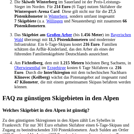
Die
Skiwelt Winterberg
im Sauerland ist der Preis-Leistungs-
Sieger im Norden. Für
214 Euro
(6 Tage) nutzen Skifahrer die
Wintersport-Arena Card
. Diese gilt nicht nur für die
27,5
Pistenkilometer
in
Winterberg
, sondern umfasst insgesamt
7 Skigebiete
(u.a.
Willingen
und Neuastenberg) mit zusammen
66
Pistenkilometern
.
Das
Skigebiet am
Großen Arber
(bis
1.456 Meter
) im
Bayerischen
Wald
überzeugt mit
11,5 Pistenkilometern
und modernster
Infrastruktur. Ein 6-Tage-Skipass kostet
216 Euro
. Familien
schätzen das ArBär-Kinderland, das den Arber als eines der
führenden Familienskigebiete Deutschlands auszeichnet.
Am
Fichtelberg
, dem mit
1.215 Metern
höchsten Berg Sachsens, in
Oberwiesenthal
im
Erzgebirge
kosten 6 Tage Skifahren ca.
216
Euro
. Durch die
InterSkiregion
mit dem tschechischen Nachbarn
Klínovec (Keilberg)
wächst das Pistenangebot auf insgesamt rund
47 Kilometer
, die mit einem gemeinsamen Skipass befahren werden
können.
FAQ zu günstigen Skigebieten in den Alpen
Welches Skigebiet in den Alpen ist günstig?
Zu den günstigsten Skiregionen in den Alpen zählt Les Sybelles in
Frankreich: Für nur 301 Euro erhalten Skifahrer einen 6-Tage-Skipass und
Zugang zu beeindruckenden 310 Pistenkilometern. Auch Sulden am Ortler