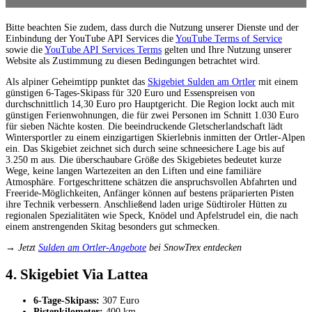
Bitte beachten Sie zudem, dass durch die Nutzung unserer Dienste und der
Einbindung der YouTube API Services die
YouTube Terms of Service
sowie die
YouTube API Services Terms
gelten und Ihre Nutzung unserer
Website als Zustimmung zu diesen Bedingungen betrachtet wird.
Als alpiner Geheimtipp punktet das
Skigebiet Sulden am Ortler
mit einem
günstigen 6-Tages-Skipass für 320 Euro und Essenspreisen von
durchschnittlich 14,30 Euro pro Hauptgericht. Die Region lockt auch mit
günstigen Ferienwohnungen, die für zwei Personen im Schnitt 1.030 Euro
für sieben Nächte kosten. Die beeindruckende Gletscherlandschaft lädt
Wintersportler zu einem einzigartigen Skierlebnis inmitten der Ortler-Alpen
ein. Das Skigebiet zeichnet sich durch seine schneesichere Lage bis auf
3.250 m aus. Die überschaubare Größe des Skigebietes bedeutet kurze
Wege, keine langen Wartezeiten an den Liften und eine familiäre
Atmosphäre. Fortgeschrittene schätzen die anspruchsvollen Abfahrten und
Freeride-Möglichkeiten, Anfänger können auf bestens präparierten Pisten
ihre Technik verbessern. Anschließend laden urige Südtiroler Hütten zu
regionalen Spezialitäten wie Speck, Knödel und Apfelstrudel ein, die nach
einem anstrengenden Skitag besonders gut schmecken.
→ Jetzt
Sulden am Ortler-Angebote
bei SnowTrex entdecken
4. Skigebiet Via Lattea
6-Tage-Skipass:
307 Euro
Pistenkilometer:
400 km