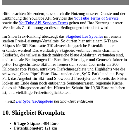
Bitte beachten Sie zudem, dass durch die Nutzung unserer Dienste und der
Einbindung der YouTube API Services die
YouTube Terms of Service
sowie die
YouTube API Services Terms
gelten und Ihre Nutzung unserer
Website als Zustimmung zu diesen Bedingungen betrachtet wird.
Im SnowTrex-Ranking überzeugt das
Skigebiet Les Sybelles
mit einem
starken Preis-Leistungs-Verhältnis. So dürfen hier mit einem 6-Tages-
Skipass für 301 Euro satte 310 abwechslungsreiche Pistenkilometer
erkundet werden! Das weitläufige Skigebiet verbindet sechs charmante
Skidörfer, die teilweise durch zahlreiche blaue Abfahrten verbunden sind,
und so ideale Bedingungen für Familien, Einsteiger und Genussskifahrer in
petto. Fortgeschrittene Skifahrer freuen sich zudem über mehr als 200
Kilometer rote Pisten, attraktive Tiefschneegebiete und Highlights wie die
schwarze „Casse Pipe“-Piste. Dazu runden der „Sy’X-Park“ und ein Easy-
Park das Angebot für Ski- und Snowboard-Freestyler ab. Abseits der Pisten
locken am Ende dann noch entspannte Sonnenterrassen, regionale Küche,
die es als Mittagsessen auf den Hütten im Schnitt für 19,30 Euro zu haben
ist, und vielfältige Freizeitmöglichkeiten.
→ Jetzt
Les Sybelles-Angebote
bei SnowTrex entdecken
10. Skigebiet Kronplatz
6-Tage-Skipass:
404 Euro
Pistenkilometer:
121 km