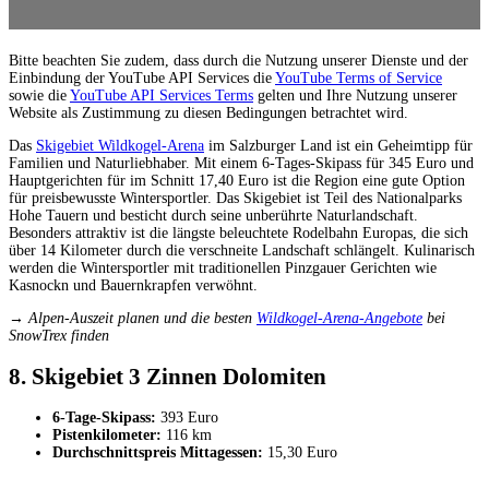
Bitte beachten Sie zudem, dass durch die Nutzung unserer Dienste und der
Einbindung der YouTube API Services die
YouTube Terms of Service
sowie die
YouTube API Services Terms
gelten und Ihre Nutzung unserer
Website als Zustimmung zu diesen Bedingungen betrachtet wird.
Das
Skigebiet Wildkogel-Arena
im Salzburger Land ist ein Geheimtipp für
Familien und Naturliebhaber. Mit einem 6-Tages-Skipass für 345 Euro und
Hauptgerichten für im Schnitt 17,40 Euro ist die Region eine gute Option
für preisbewusste Wintersportler. Das Skigebiet ist Teil des Nationalparks
Hohe Tauern und besticht durch seine unberührte Naturlandschaft.
Besonders attraktiv ist die längste beleuchtete Rodelbahn Europas, die sich
über 14 Kilometer durch die verschneite Landschaft schlängelt. Kulinarisch
werden die Wintersportler mit traditionellen Pinzgauer Gerichten wie
Kasnockn und Bauernkrapfen verwöhnt.
→ Alpen-Auszeit planen und die besten
Wildkogel-Arena-Angebote
bei
SnowTrex finden
8. Skigebiet 3 Zinnen Dolomiten
6-Tage-Skipass:
393 Euro
Pistenkilometer:
116 km
Durchschnittspreis Mittagessen:
15,30 Euro