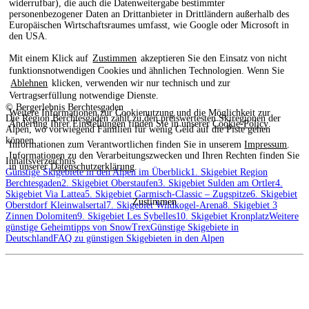
widerrufbar), die auch die Datenweitergabe bestimmter
personenbezogener Daten an Drittanbieter in Drittländern außerhalb des
Europäischen Wirtschaftsraumes umfasst, wie Google oder Microsoft in
den USA.
Mit einem Klick auf
Zustimmen
akzeptieren Sie den Einsatz von nicht
funktionsnotwendigen Cookies und ähnlichen Technologien. Wenn Sie
Ablehnen
klicken, verwenden wir nur technisch und zur
Vertragserfüllung notwendige Dienste.
© Bergerlebnis Berchtesgaden
Weitere Informationen zur Cookienutzung und die Möglichkeit zur
Die Region Berchtesgaden zählt zu den preiswertesten Skiregionen der
Änderung Ihrer Einstellungen finden Sie in unserer
Cookie-Policy
.
Alpen, wo vorwiegend Familien für wenig Geld auf die Piste gehen
können.
Informationen zum Verantwortlichen finden Sie in unserem
Impressum
.
Informationen zu den Verarbeitungszwecken und Ihren Rechten finden Sie
Inhaltsverzeichnis
in unserer
Datenschutzerklärung
.
Günstige Skigebiete in den Alpen im Überblick
1. Skigebiet Region
Berchtesgaden
2. Skigebiet Oberstaufen
3. Skigebiet Sulden am Ortler
4.
Skigebiet Via Lattea
5. Skigebiet Garmisch-Classic – Zugspitze
6. Skigebiet
Zustimmen
Oberstdorf Kleinwalsertal
7. Skigebiet Wildkogel-Arena
8. Skigebiet 3
Zinnen Dolomiten
9. Skigebiet Les Sybelles
10. Skigebiet Kronplatz
Weitere
günstige Geheimtipps von SnowTrex
Günstige Skigebiete in
Deutschland
FAQ zu günstigen Skigebieten in den Alpen