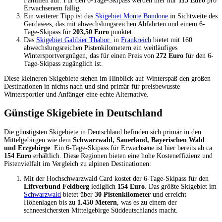
Familien auf. Für den 6-Tage-Skipass werden hier nur
115 Euro
pro
Erwachsenem fällig.
Ein weiterer Tipp ist das
Skigebiet Monte Bondone
in Sichtweite des
Gardasees, das mit abwechslungsreichen Abfahrten und einem 6-
Tage-Skipass für
203,50 Euro
punktet.
Das
Skigebiet Galibier Thabor
in
Frankreich
bietet mit 160
abwechslungsreichen Pistenkilometern ein weitläufiges
Wintersportvergnügen, das für einen Preis von
272 Euro
für den 6-
Tage-Skipass zugänglich ist.
Diese kleineren Skigebiete stehen im Hinblick auf Winterspaß den großen
Destinationen in nichts nach und sind primär für preisbewusste
Wintersportler und Anfänger eine echte Alternative.
Günstige Skigebiete in Deutschland
Die günstigsten Skigebiete in Deutschland befinden sich primär in den
Mittelgebirgen wie dem
Schwarzwald, Sauerland, Bayerischen Wald
und Erzgebirge
. Ein 6-Tage-Skipass für Erwachsene ist hier bereits ab ca.
154 Euro
erhältlich. Diese Regionen bieten eine hohe Kosteneffizienz und
Pistenvielfalt im Vergleich zu alpinen Destinationen:
Mit der Hochschwarzwald Card kostet der 6-Tage-Skipass für den
Liftverbund Feldberg
lediglich
154 Euro
. Das größte Skigebiet im
Schwarzwald
bietet über
30 Pistenkilometer
und erreicht
Höhenlagen bis zu
1.450 Metern
, was es zu einem der
schneesichersten Mittelgebirge Süddeutschlands macht.