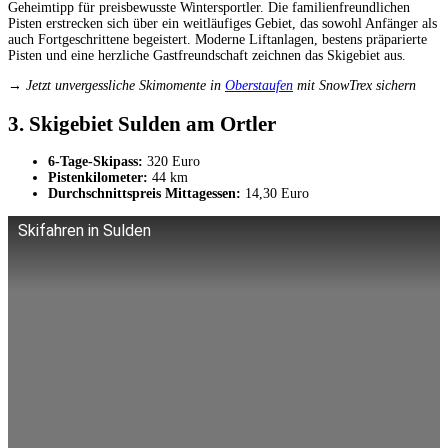
Geheimtipp für preisbewusste Wintersportler. Die familienfreundlichen
Pisten erstrecken sich über ein weitläufiges Gebiet, das sowohl Anfänger als
auch Fortgeschrittene begeistert. Moderne Liftanlagen, bestens präparierte
Pisten und eine herzliche Gastfreundschaft zeichnen das Skigebiet aus.
→ Jetzt unvergessliche Skimomente in
Oberstaufen
mit SnowTrex sichern
3. Skigebiet Sulden am Ortler
6-Tage-Skipass:
320 Euro
Pistenkilometer:
44 km
Durchschnittspreis Mittagessen:
14,30 Euro
Skifahren in Sulden