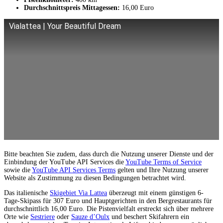
Durchschnittspreis Mittagessen:
16,00 Euro
Vialattea | Your Beautiful Dream
Bitte beachten Sie zudem, dass durch die Nutzung unserer Dienste und der
Einbindung der YouTube API Services die
YouTube Terms of Service
sowie die
YouTube API Services Terms
gelten und Ihre Nutzung unserer
Website als Zustimmung zu diesen Bedingungen betrachtet wird.
Das italienische
Skigebiet Via Lattea
überzeugt mit einem günstigen 6-
Tage-Skipass für 307 Euro und Hauptgerichten in den Bergrestaurants für
durchschnittlich 16,00 Euro. Die Pistenvielfalt erstreckt sich über mehrere
Orte wie
Sestriere
oder
Sauze d’Oulx
und beschert Skifahrern ein