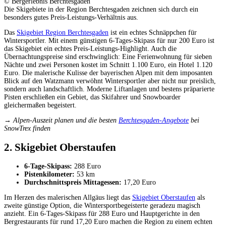
© Bergerlebnis Berchtesgaden
Die Skigebiete in der Region Berchtesgaden zeichnen sich durch ein
besonders gutes Preis-Leistungs-Verhältnis aus.
Das
Skigebiet Region Berchtesgaden
ist ein echtes Schnäppchen für
Wintersportler. Mit einem günstigen 6-Tages-Skipass für nur 200 Euro ist
das Skigebiet ein echtes Preis-Leistungs-Highlight. Auch die
Übernachtungspreise sind erschwinglich: Eine Ferienwohnung für sieben
Nächte und zwei Personen kostet im Schnitt 1.100 Euro, ein Hotel 1.120
Euro. Die malerische Kulisse der bayerischen Alpen mit dem imposanten
Blick auf den Watzmann verwöhnt Wintersportler aber nicht nur preislich,
sondern auch landschaftlich. Moderne Liftanlagen und bestens präparierte
Pisten erschließen ein Gebiet, das Skifahrer und Snowboarder
gleichermaßen begeistert.
→ Alpen-Auszeit planen und die besten
Berchtesgaden-Angebote
bei
SnowTrex finden
2. Skigebiet Oberstaufen
6-Tage-Skipass:
288 Euro
Pistenkilometer:
53 km
Durchschnittspreis Mittagessen:
17,20 Euro
Im Herzen des malerischen Allgäus liegt das
Skigebiet Oberstaufen
als
zweite günstige Option, die Wintersportbegeisterte geradezu magisch
anzieht. Ein 6-Tages-Skipass für 288 Euro und Hauptgerichte in den
Bergrestaurants für rund 17,20 Euro machen die Region zu einem echten