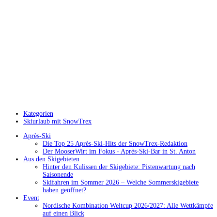
Kategorien
Skiurlaub mit SnowTrex
Après-Ski
Die Top 25 Après-Ski-Hits der SnowTrex-Redaktion
Der MooserWirt im Fokus - Après-Ski-Bar in St. Anton
Aus den Skigebieten
Hinter den Kulissen der Skigebiete: Pistenwartung nach
Saisonende
Skifahren im Sommer 2026 – Welche Sommerskigebiete
haben geöffnet?
Event
Nordische Kombination Weltcup 2026/2027: Alle Wettkämpfe
auf einen Blick