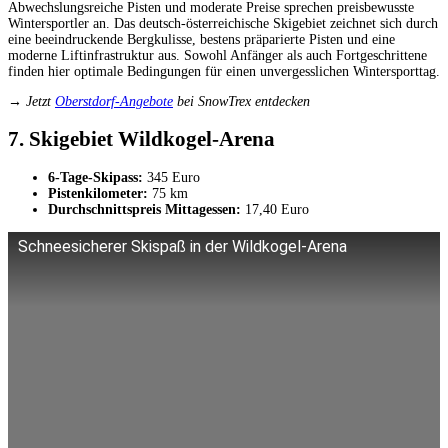
Abwechslungsreiche Pisten und moderate Preise sprechen preisbewusste
Wintersportler an. Das deutsch-österreichische Skigebiet zeichnet sich durch
eine beeindruckende Bergkulisse, bestens präparierte Pisten und eine
moderne Liftinfrastruktur aus. Sowohl Anfänger als auch Fortgeschrittene
finden hier optimale Bedingungen für einen unvergesslichen Wintersporttag.
→ Jetzt
Oberstdorf-Angebote
bei SnowTrex entdecken
7. Skigebiet Wildkogel-Arena
6-Tage-Skipass:
345 Euro
Pistenkilometer:
75 km
Durchschnittspreis Mittagessen:
17,40 Euro
Schneesicherer Skispaß in der Wildkogel-Arena