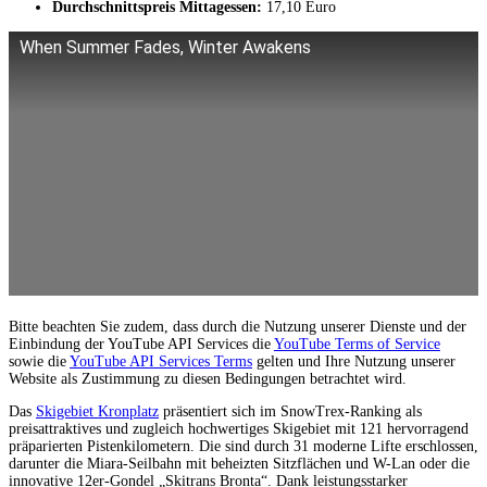
Durchschnittspreis Mittagessen:
17,10 Euro
When Summer Fades, Winter Awakens
Bitte beachten Sie zudem, dass durch die Nutzung unserer Dienste und der
Einbindung der YouTube API Services die
YouTube Terms of Service
sowie die
YouTube API Services Terms
gelten und Ihre Nutzung unserer
Website als Zustimmung zu diesen Bedingungen betrachtet wird.
Das
Skigebiet Kronplatz
präsentiert sich im SnowTrex-Ranking als
preisattraktives und zugleich hochwertiges Skigebiet mit 121 hervorragend
präparierten Pistenkilometern. Die sind durch 31 moderne Lifte erschlossen,
darunter die Miara-Seilbahn mit beheizten Sitzflächen und W-Lan oder die
innovative 12er-Gondel „Skitrans Bronta“. Dank leistungsstarker