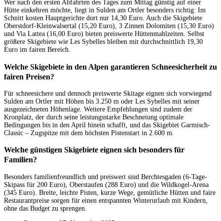
Wer nach den ersten Abfahrten des Tages zum Mittag günstig auf einer
Hütte einkehren möchte, liegt in Sulden am Ortler besonders richtig: Im
Schnitt kosten Hauptgerichte dort nur 14,30 Euro. Auch die Skigebiete
Oberstdorf-Kleinwalsertal (15,20 Euro), 3 Zinnen Dolomiten (15,30 Euro)
und Via Lattea (16,00 Euro) bieten preiswerte Hüttenmahlzeiten. Selbst
größere Skigebiete wie Les Sybelles bleiben mit durchschnittlich 19,30
Euro im fairen Bereich.
Welche Skigebiete in den Alpen garantieren Schneesicherheit zu
fairen Preisen?
Für schneesichere und dennoch preiswerte Skitage eignen sich vorwiegend
Sulden am Ortler mit Höhen bis 3.250 m oder Les Sybelles mit seiner
ausgezeichneten Höhenlage. Weitere Empfehlungen sind zudem der
Kronplatz, der durch seine leistungsstarke Beschneiung optimale
Bedingungen bis in den April hinein schafft, und das Skigebiet Garmisch-
Classic – Zugspitze mit dem höchsten Pistenstart in 2.600 m.
Welche günstigen Skigebiete eignen sich besonders für
Familien?
Besonders familienfreundlich und preiswert sind Berchtesgaden (6-Tage-
Skipass für 200 Euro), Oberstaufen (288 Euro) und die Wildkogel-Arena
(345 Euro). Breite, leichte Pisten, kurze Wege, gemütliche Hütten und faire
Restaurantpreise sorgen für einen entspannten Winterurlaub mit Kindern,
ohne das Budget zu sprengen.