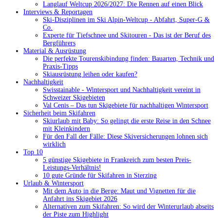
Langlauf Weltcup 2026/2027: Die Rennen auf einen Blick
Interviews & Reportagen
Ski-Disziplinen im Ski Alpin-Weltcup - Abfahrt, Super-G &
Co.
Experte für Tiefschnee und Skitouren - Das ist der Beruf des
Bergführers
Material & Ausrüstung
Die perfekte Tourenskibindung finden: Bauarten, Technik und
Praxis-Tipps
Skiausrüstung leihen oder kaufen?
Nachhaltigkeit
Swisstainable - Wintersport und Nachhaltigkeit vereint in
Schweizer Skigebieten
Val Cenis – Das tun Skigebiete für nachhaltigen Wintersport
Sicherheit beim Skifahren
Skiurlaub mit Baby: So gelingt die erste Reise in den Schnee
mit Kleinkindern
Für den Fall der Fälle: Diese Skiversicherungen lohnen sich
wirklich
Top 10
5 günstige Skigebiete in Frankreich zum besten Preis-
Leistungs-Verhältnis!
10 gute Gründe für Skifahren in Sterzing
Urlaub & Wintersport
Mit dem Auto in die Berge: Maut und Vignetten für die
Anfahrt ins Skigebiet 2026
Alternativen zum Skifahren: So wird der Winterurlaub abseits
der Piste zum Highlight