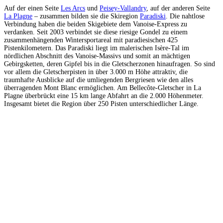
Auf der einen Seite
Les Arcs
und
Peisey-Vallandry
, auf der anderen Seite
La Plagne
– zusammen bilden sie die Skiregion
Paradiski
. Die nahtlose
Verbindung haben die beiden Skigebiete dem Vanoise-Express zu
verdanken. Seit 2003 verbindet sie diese riesige Gondel zu einem
zusammenhängenden Wintersportareal mit paradiesischen 425
Pistenkilometern. Das Paradiski liegt im malerischen Isère-Tal im
nördlichen Abschnitt des Vanoise-Massivs und somit an mächtigen
Gebirgsketten, deren Gipfel bis in die Gletscherzonen hinaufragen. So sind
vor allem die Gletscherpisten in über 3.000 m Höhe attraktiv, die
traumhafte Ausblicke auf die umliegenden Bergriesen wie den alles
überragenden Mont Blanc ermöglichen. Am Bellecôte-Gletscher in La
Plagne überbrückt eine 15 km lange Abfahrt an die 2.000 Höhenmeter.
Insgesamt bietet die Region über 250 Pisten unterschiedlicher Länge.