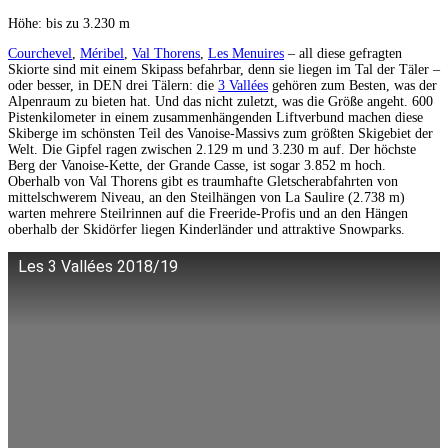
Höhe: bis zu 3.230 m
Courchevel
,
Méribel
,
Val Thorens
,
Les Menuires
– all diese gefragten
Skiorte sind mit einem Skipass befahrbar, denn sie liegen im Tal der Täler –
oder besser, in DEN drei Tälern: die
3 Vallées
gehören zum Besten, was der
Alpenraum zu bieten hat. Und das nicht zuletzt, was die Größe angeht. 600
Pistenkilometer in einem zusammenhängenden Liftverbund machen diese
Skiberge im schönsten Teil des Vanoise-Massivs zum größten Skigebiet der
Welt. Die Gipfel ragen zwischen 2.129 m und 3.230 m auf. Der höchste
Berg der Vanoise-Kette, der Grande Casse, ist sogar 3.852 m hoch.
Oberhalb von Val Thorens gibt es traumhafte Gletscherabfahrten von
mittelschwerem Niveau, an den Steilhängen von La Saulire (2.738 m)
warten mehrere Steilrinnen auf die Freeride-Profis und an den Hängen
oberhalb der Skidörfer liegen Kinderländer und attraktive Snowparks.
Les 3 Vallées 2018/19