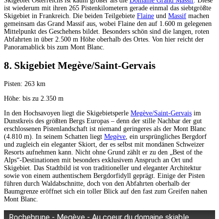
Skigebiet Österreichs ist kaum größer als die
Domaine Grand Massif
. Diese
ist wiederum mit ihren 265 Pistenkilometern gerade einmal das siebtgrößte
Skigebiet in Frankreich. Die beiden Teilgebiete
Flaine
und
Massif
machen
gemeinsam das Grand Massif aus, wobei Flaine den auf 1.600 m gelegenen
Mittelpunkt des Geschehens bildet. Besonders schön sind die langen, roten
Abfahrten in über 2.500 m Höhe oberhalb des Ortes. Von hier reicht der
Panoramablick bis zum Mont Blanc.
8. Skigebiet Megève/Saint-Gervais
Pisten: 263 km
Höhe: bis zu 2.350 m
In den Hochsavoyen liegt die Skigebietsperle
Megève/Saint-Gervais
im
Dunstkreis des größten Bergs Europas – denn der stille Nachbar der gut
erschlossenen Pistenlandschaft ist niemand geringeres als der Mont Blanc
(4.810 m). In seinem Schatten liegt
Megève
, ein ursprüngliches Bergdorf
und zugleich ein eleganter Skiort, der es selbst mit mondänen Schweizer
Resorts aufnehmen kann. Nicht ohne Grund zählt er zu den „Best of the
Alps“-Destinationen mit besonders exklusivem Anspruch an Ort und
Skigebiet. Das Stadtbild ist von traditioneller und eleganter Architektur
sowie von einem authentischem Bergdorfidyll geprägt. Einige der Pisten
führen durch Waldabschnitte, doch von den Abfahrten oberhalb der
Baumgrenze eröffnet sich ein toller Blick auf den fast zum Greifen nahen
Mont Blanc.
Rochebrune - Megève - Au coeur du domaine skiable