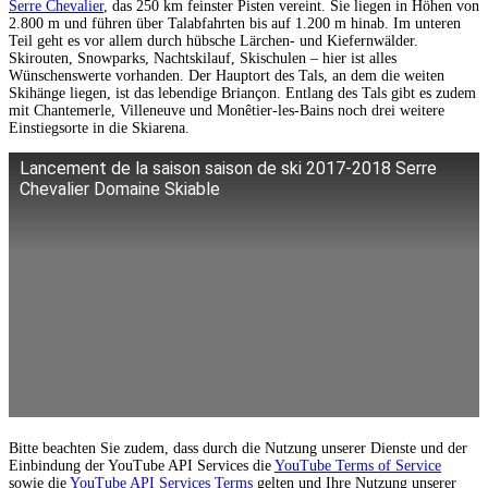
Serre Chevalier
, das 250 km feinster Pisten vereint. Sie liegen in Höhen von
2.800 m und führen über Talabfahrten bis auf 1.200 m hinab. Im unteren
Teil geht es vor allem durch hübsche Lärchen- und Kiefernwälder.
Skirouten, Snowparks, Nachtskilauf, Skischulen – hier ist alles
Wünschenswerte vorhanden. Der Hauptort des Tals, an dem die weiten
Skihänge liegen, ist das lebendige Briançon. Entlang des Tals gibt es zudem
mit Chantemerle, Villeneuve und Monêtier-les-Bains noch drei weitere
Einstiegsorte in die Skiarena.
Lancement de la saison saison de ski 2017-2018 Serre
Chevalier Domaine Skiable
Bitte beachten Sie zudem, dass durch die Nutzung unserer Dienste und der
Einbindung der YouTube API Services die
YouTube Terms of Service
sowie die
YouTube API Services Terms
gelten und Ihre Nutzung unserer