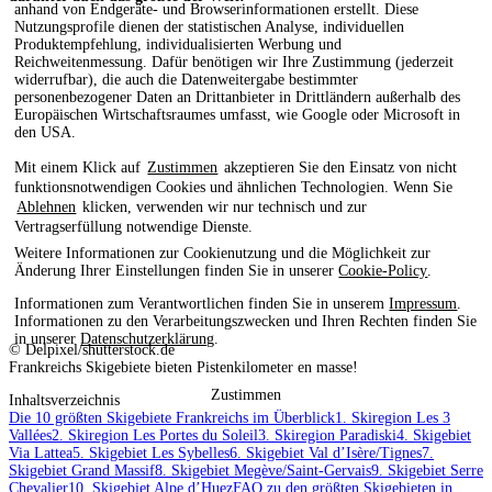
anhand von Endgeräte- und Browserinformationen erstellt. Diese
Nutzungsprofile dienen der statistischen Analyse, individuellen
Produktempfehlung, individualisierten Werbung und
Reichweitenmessung. Dafür benötigen wir Ihre Zustimmung (jederzeit
widerrufbar), die auch die Datenweitergabe bestimmter
personenbezogener Daten an Drittanbieter in Drittländern außerhalb des
Europäischen Wirtschaftsraumes umfasst, wie Google oder Microsoft in
den USA.
Mit einem Klick auf
Zustimmen
akzeptieren Sie den Einsatz von nicht
funktionsnotwendigen Cookies und ähnlichen Technologien. Wenn Sie
Ablehnen
klicken, verwenden wir nur technisch und zur
Vertragserfüllung notwendige Dienste.
Weitere Informationen zur Cookienutzung und die Möglichkeit zur
Änderung Ihrer Einstellungen finden Sie in unserer
Cookie-Policy
.
Informationen zum Verantwortlichen finden Sie in unserem
Impressum
.
Informationen zu den Verarbeitungszwecken und Ihren Rechten finden Sie
in unserer
Datenschutzerklärung
.
© Delpixel/shutterstock.de
Frankreichs Skigebiete bieten Pistenkilometer en masse!
Zustimmen
Inhaltsverzeichnis
Die 10 größten Skigebiete Frankreichs im Überblick
1. Skiregion Les 3
Vallées
2. Skiregion Les Portes du Soleil
3. Skiregion Paradiski
4. Skigebiet
Via Lattea
5. Skigebiet Les Sybelles
6. Skigebiet Val d’Isère/Tignes
7.
Skigebiet Grand Massif
8. Skigebiet Megève/Saint-Gervais
9. Skigebiet Serre
Chevalier
10. Skigebiet Alpe d’Huez
FAQ zu den größten Skigebieten in