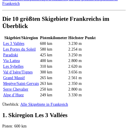
Frankreich
Die 10 größten Skigebiete Frankreichs im
Überblick
Skigebiet/Skiregion
Pistenkilometer
Höchster Punkt
Les 3 Vallées
600 km
3.230 m
Les Portes du Soleil
580 km
2.254 m
Paradiski
425 km
3.250 m
Via Lattea
400 km
2.800 m
Les Sybelles
310 km
2.620 m
Val d’Isère/Tignes
300 km
3.656 m
Grand Massif
265 km
2.561 m
Megève/Saint-Gervais
263 km
2.350 m
Serre Chevalier
250 km
2.800 m
Alpe d’Huez
249 km
3.330 m
Überblick:
Alle Skigebiete in Frankreich
1. Skiregion Les 3 Vallées
Pisten: 600 km