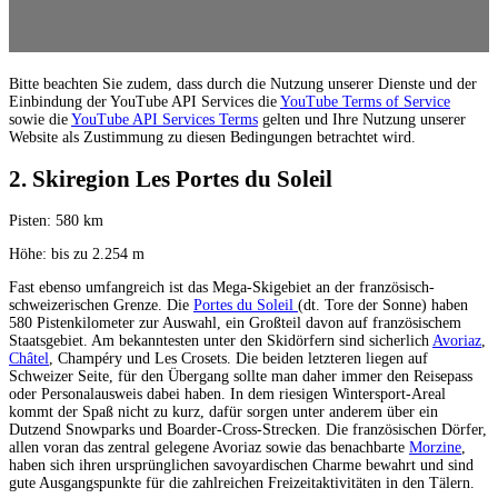
Bitte beachten Sie zudem, dass durch die Nutzung unserer Dienste und der
Einbindung der YouTube API Services die
YouTube Terms of Service
sowie die
YouTube API Services Terms
gelten und Ihre Nutzung unserer
Website als Zustimmung zu diesen Bedingungen betrachtet wird.
2. Skiregion Les Portes du Soleil
Pisten: 580 km
Höhe: bis zu 2.254 m
Fast ebenso umfangreich ist das Mega-Skigebiet an der französisch-
schweizerischen Grenze. Die
Portes du Soleil
(dt. Tore der Sonne) haben
580 Pistenkilometer zur Auswahl, ein Großteil davon auf französischem
Staatsgebiet. Am bekanntesten unter den Skidörfern sind sicherlich
Avoriaz
,
Châtel
, Champéry und Les Crosets. Die beiden letzteren liegen auf
Schweizer Seite, für den Übergang sollte man daher immer den Reisepass
oder Personalausweis dabei haben. In dem riesigen Wintersport-Areal
kommt der Spaß nicht zu kurz, dafür sorgen unter anderem über ein
Dutzend Snowparks und Boarder-Cross-Strecken. Die französischen Dörfer,
allen voran das zentral gelegene Avoriaz sowie das benachbarte
Morzine
,
haben sich ihren ursprünglichen savoyardischen Charme bewahrt und sind
gute Ausgangspunkte für die zahlreichen Freizeitaktivitäten in den Tälern.