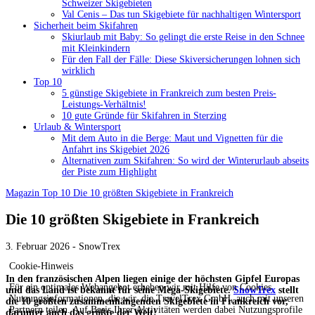
Schweizer Skigebieten
Val Cenis – Das tun Skigebiete für nachhaltigen Wintersport
Sicherheit beim Skifahren
Skiurlaub mit Baby: So gelingt die erste Reise in den Schnee
mit Kleinkindern
Für den Fall der Fälle: Diese Skiversicherungen lohnen sich
wirklich
Top 10
5 günstige Skigebiete in Frankreich zum besten Preis-
Leistungs-Verhältnis!
10 gute Gründe für Skifahren in Sterzing
Urlaub & Wintersport
Mit dem Auto in die Berge: Maut und Vignetten für die
Anfahrt ins Skigebiet 2026
Alternativen zum Skifahren: So wird der Winterurlaub abseits
der Piste zum Highlight
Magazin
Top 10
Die 10 größten Skigebiete in Frankreich
Die 10 größten Skigebiete in Frankreich
3. Februar 2026 - SnowTrex
Cookie-Hinweis
In den französischen Alpen liegen einige der höchsten Gipfel Europas
Für ein optimales Webangebot erheben wir mit Hilfe von Cookies
und das Land ist bekannt für seine Mega-Skigebiete.
SnowTrex
stellt
Nutzungsinformationen, die wir, die TravelTrex GmbH, auch mit unseren
die 10 größten zusammenhängenden Skigebiete in Frankreich vor,
Partnern teilen. Auf Basis Ihrer Aktivitäten werden dabei Nutzungsprofile
darunter auch das größte der Welt!