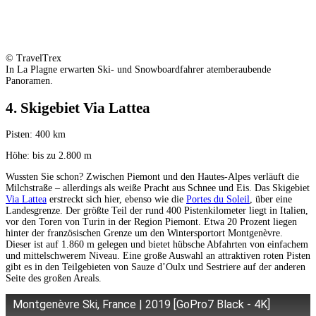
© TravelTrex
In La Plagne erwarten Ski- und Snowboardfahrer atemberaubende
Panoramen.
4. Skigebiet Via Lattea
Pisten: 400 km
Höhe: bis zu 2.800 m
Wussten Sie schon? Zwischen Piemont und den Hautes-Alpes verläuft die
Milchstraße – allerdings als weiße Pracht aus Schnee und Eis. Das Skigebiet
Via Lattea
erstreckt sich hier, ebenso wie die
Portes du Soleil
, über eine
Landesgrenze. Der größte Teil der rund 400 Pistenkilometer liegt in Italien,
vor den Toren von Turin in der Region Piemont. Etwa 20 Prozent liegen
hinter der französischen Grenze um den Wintersportort Montgenèvre.
Dieser ist auf 1.860 m gelegen und bietet hübsche Abfahrten von einfachem
und mittelschwerem Niveau. Eine große Auswahl an attraktiven roten Pisten
gibt es in den Teilgebieten von Sauze d’Oulx und Sestriere auf der anderen
Seite des großen Areals.
Montgenèvre Ski, France | 2019 [GoPro7 Black - 4K]