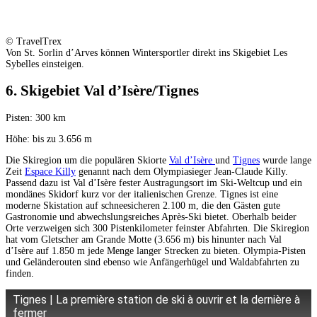
© TravelTrex
Von St. Sorlin d’Arves können Wintersportler direkt ins Skigebiet Les
Sybelles einsteigen.
6. Skigebiet Val d’Isère/Tignes
Pisten: 300 km
Höhe: bis zu 3.656 m
Die Skiregion um die populären Skiorte
Val d’Isère
und
Tignes
wurde lange
Zeit
Espace Killy
genannt nach dem Olympiasieger Jean-Claude Killy.
Passend dazu ist Val d’Isère fester Austragungsort im Ski-Weltcup und ein
mondänes Skidorf kurz vor der italienischen Grenze. Tignes ist eine
moderne Skistation auf schneesicheren 2.100 m, die den Gästen gute
Gastronomie und abwechslungsreiches Après-Ski bietet. Oberhalb beider
Orte verzweigen sich 300 Pistenkilometer feinster Abfahrten. Die Skiregion
hat vom Gletscher am Grande Motte (3.656 m) bis hinunter nach Val
d’Isère auf 1.850 m jede Menge langer Strecken zu bieten. Olympia-Pisten
und Geländerouten sind ebenso wie Anfängerhügel und Waldabfahrten zu
finden.
Tignes | La première station de ski à ouvrir et la dernière à
fermer