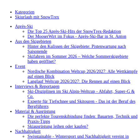
Kategorien
Skiurlaub mit SnowTrex
Après-Ski
Die Top 25 Après-Ski-Hits der SnowTrex-Redaktion
Der MooserWirt im Fokus - Après-Ski-Bar in St. Anton
Aus den Skigebieten
Hinter den Kulissen der Skigebiete: Pistenwartung nach
Saisonende
Skifahren im Sommer 2026 – Welche Sommerskigebiete
haben geöffnet?
Event
Nordische Kombination Weltcup 2026/2027: Alle Wettkämpfe
auf einen Blick
Langlauf Weltcup 2026/2027: Die Rennen auf einen Blick
Interviews & Reportagen
Ski-Disziplinen im Ski Alpin-Weltcup - Abfahrt, Super-G &
Co.
Experte für Tiefschnee und Skitouren - Das ist der Beruf des
Bergführers
Material & Ausrüstung
Die perfekte Tourenskibindung finden: Bauarten, Technik und
Praxis-Tipps
Skiausrüstung leihen oder kaufen?
Nachhaltigkeit
Swisstainable - Wintersport und Nachhaltigkeit vereint in