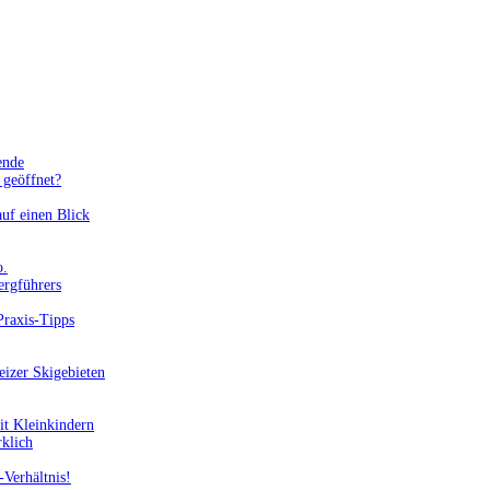
ende
geöffnet?
uf einen Blick
o.
ergführers
Praxis-Tipps
eizer Skigebieten
it Kleinkindern
rklich
-Verhältnis!