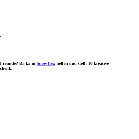
r
er Freunde? Da kann
SnowTrex
helfen und stellt 10 kreative
schenk.