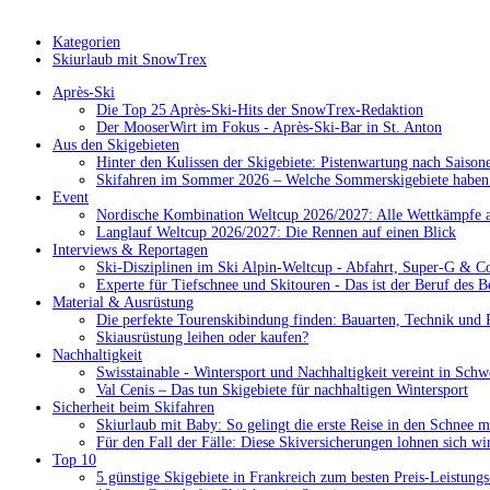
Kategorien
Skiurlaub mit SnowTrex
Après-Ski
Die Top 25 Après-Ski-Hits der SnowTrex-Redaktion
Der MooserWirt im Fokus - Après-Ski-Bar in St. Anton
Aus den Skigebieten
Hinter den Kulissen der Skigebiete: Pistenwartung nach Saison
Skifahren im Sommer 2026 – Welche Sommerskigebiete haben 
Event
Nordische Kombination Weltcup 2026/2027: Alle Wettkämpfe a
Langlauf Weltcup 2026/2027: Die Rennen auf einen Blick
Interviews & Reportagen
Ski-Disziplinen im Ski Alpin-Weltcup - Abfahrt, Super-G & C
Experte für Tiefschnee und Skitouren - Das ist der Beruf des B
Material & Ausrüstung
Die perfekte Tourenskibindung finden: Bauarten, Technik und 
Skiausrüstung leihen oder kaufen?
Nachhaltigkeit
Swisstainable - Wintersport und Nachhaltigkeit vereint in Schw
Val Cenis – Das tun Skigebiete für nachhaltigen Wintersport
Sicherheit beim Skifahren
Skiurlaub mit Baby: So gelingt die erste Reise in den Schnee m
Für den Fall der Fälle: Diese Skiversicherungen lohnen sich wi
Top 10
5 günstige Skigebiete in Frankreich zum besten Preis-Leistungs