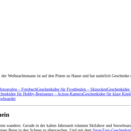
der Weihnachtsmann ist auf den Pisten zu Hause und hat natürlich Geschenke 
fotografen – Fotobuch
Geschenkidee für Frostbeulen – Skisocken
Geschenkidee 
chenkidee für Hobby-Regisseure – Action-Kamera
Geschenkidee für klare Köpf
owboarder
hein
ten wandern. Gerade in der kalten Jahreszeit träumen Skifahrer und Snowboa
t einer Reise in den Schnee zu überraschen. Und mit dem
SnowTrex-Geschenkgu