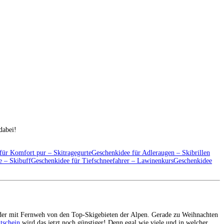
dabei!
für Komfort pur – Skitragegurte
Geschenkidee für Adleraugen – Skibrillen
e – Skibuff
Geschenkidee für Tiefschneefahrer – Lawinenkurs
Geschenkidee
rder mit Fernweh von den Top-Skigebieten der Alpen. Gerade zu Weihnachten
tschein
wird das jetzt noch günstiger! Denn egal wie viele und in welcher