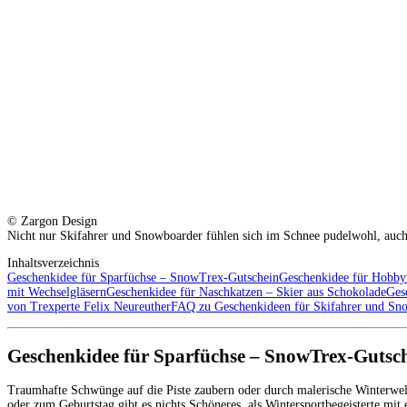
© Zargon Design
Nicht nur Skifahrer und Snowboarder fühlen sich im Schnee pudelwohl, auch 
Inhaltsverzeichnis
Geschenkidee für Sparfüchse – SnowTrex-Gutschein
Geschenkidee für Hobby
mit Wechselgläsern
Geschenkidee für Naschkatzen – Skier aus Schokolade
Ges
von Trexperte Felix Neureuther
FAQ zu Geschenkideen für Skifahrer und Sn
Geschenkidee für Sparfüchse – SnowTrex-Gutsc
Traumhafte Schwünge auf die Piste zaubern oder durch malerische Winterwel
oder zum Geburtstag gibt es nichts Schöneres, als Wintersportbegeisterte mi