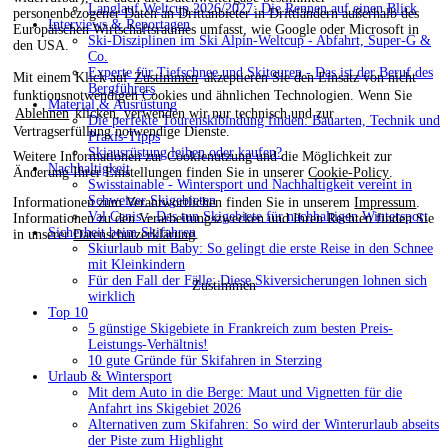
Langlauf Weltcup 2026/2027: Die Rennen auf einen Blick
personenbezogener Daten an Drittanbieter in Drittländern außerhalb des
Interviews & Reportagen
Europäischen Wirtschaftsraumes umfasst, wie Google oder Microsoft in
Ski-Disziplinen im Ski Alpin-Weltcup - Abfahrt, Super-G &
den USA.
Co.
Experte für Tiefschnee und Skitouren - Das ist der Beruf des
Mit einem Klick auf
Zustimmen
akzeptieren Sie den Einsatz von nicht
Bergführers
funktionsnotwendigen Cookies und ähnlichen Technologien. Wenn Sie
Material & Ausrüstung
Ablehnen
klicken, verwenden wir nur technisch und zur
Die perfekte Tourenskibindung finden: Bauarten, Technik und
Vertragserfüllung notwendige Dienste.
Praxis-Tipps
Skiausrüstung leihen oder kaufen?
Weitere Informationen zur Cookienutzung und die Möglichkeit zur
Nachhaltigkeit
Änderung Ihrer Einstellungen finden Sie in unserer
Cookie-Policy
.
Swisstainable - Wintersport und Nachhaltigkeit vereint in
Schweizer Skigebieten
Informationen zum Verantwortlichen finden Sie in unserem
Impressum
.
Val Cenis – Das tun Skigebiete für nachhaltigen Wintersport
Informationen zu den Verarbeitungszwecken und Ihren Rechten finden Sie
Sicherheit beim Skifahren
in unserer
Datenschutzerklärung
.
Skiurlaub mit Baby: So gelingt die erste Reise in den Schnee
mit Kleinkindern
Für den Fall der Fälle: Diese Skiversicherungen lohnen sich
Zustimmen
wirklich
Top 10
5 günstige Skigebiete in Frankreich zum besten Preis-
Leistungs-Verhältnis!
10 gute Gründe für Skifahren in Sterzing
Urlaub & Wintersport
Mit dem Auto in die Berge: Maut und Vignetten für die
Anfahrt ins Skigebiet 2026
Alternativen zum Skifahren: So wird der Winterurlaub abseits
der Piste zum Highlight