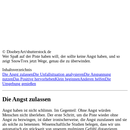
© DisobeyArt/shutterstock.de
Wer Spaß auf der Piste haben will, der sollte keine Angst haben, und so
zeigt SnowTrex jetzt Wege, genau die zu überwinden.
Inhaltsverzeichnis
Die Angst zulassen
Die Unfallsituation analysieren
Die Anspannung
nutzen
Das Positive hervorheben
Klein beginnen
Anderen helfen
Die
Umgebung genießen
Die Angst zulassen
Angst haben ist nicht schlimm. Im Gegenteil: Ohne Angst würden
Menschen nicht überleben. Der erste Schritt, um die Piste wieder ohne
Angst zu bezwingen, ist daher ironischerweise, die Angst zuzulassen und sie
als solche zu benennen. Wissenschaftliche Studien belegen, dass wir uns
automatisch ein stückweit von unserem mulmigen Gefühl distanzieren,