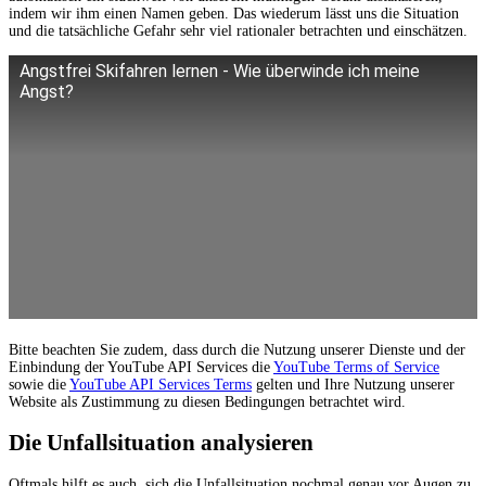
indem wir ihm einen Namen geben. Das wiederum lässt uns die Situation
und die tatsächliche Gefahr sehr viel rationaler betrachten und einschätzen.
Angstfrei Skifahren lernen - Wie überwinde ich meine
Angst?
Bitte beachten Sie zudem, dass durch die Nutzung unserer Dienste und der
Einbindung der YouTube API Services die
YouTube Terms of Service
sowie die
YouTube API Services Terms
gelten und Ihre Nutzung unserer
Website als Zustimmung zu diesen Bedingungen betrachtet wird.
Die Unfallsituation analysieren
Oftmals hilft es auch, sich die Unfallsituation nochmal genau vor Augen zu