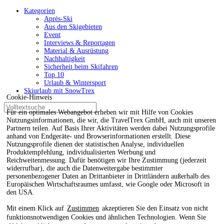
Kategorien
Après-Ski
Aus den Skigebieten
Event
Interviews & Reportagen
Material & Ausrüstung
Nachhaltigkeit
Sicherheit beim Skifahren
Top 10
Urlaub & Wintersport
Skiurlaub mit SnowTrex
Cookie-Hinweis
Für ein optimales Webangebot erheben wir mit Hilfe von Cookies
Nutzungsinformationen, die wir, die TravelTrex GmbH, auch mit unseren
Partnern teilen. Auf Basis Ihrer Aktivitäten werden dabei Nutzungsprofile
anhand von Endgeräte- und Browserinformationen erstellt. Diese
Nutzungsprofile dienen der statistischen Analyse, individuellen
Produktempfehlung, individualisierten Werbung und
Reichweitenmessung. Dafür benötigen wir Ihre Zustimmung (jederzeit
widerrufbar), die auch die Datenweitergabe bestimmter
personenbezogener Daten an Drittanbieter in Drittländern außerhalb des
Europäischen Wirtschaftsraumes umfasst, wie Google oder Microsoft in
den USA.
Mit einem Klick auf
Zustimmen
akzeptieren Sie den Einsatz von nicht
funktionsnotwendigen Cookies und ähnlichen Technologien. Wenn Sie