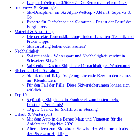
Langlauf Weltcup 2026/2027: Die Rennen auf einen Blick
Interviews & Reportagen
Ski-Disziplinen im Ski Alpin-Weltcup - Abfahrt, Super-G &
Co.
Experte für Tiefschnee und Skitouren - Das ist der Beruf des
Bergführers
Material & Ausrüstung
Die perfekte Tourenskibindung finden: Bauarten, Technik und
Praxis-Tipps
Skiausrüstung leihen oder kaufen?
Nachhaltigkeit
Swisstainable - Wintersport und Nachhaltigkeit vereint in
Schweizer Skigebieten
Val Cenis – Das tun Skigebiete für nachhaltigen Wintersport
Sicherheit beim Skifahren
Skiurlaub mit Baby: So gelingt die erste Reise in den Schnee
mit Kleinkindern
Für den Fall der Fälle: Diese Skiversicherungen lohnen sich
wirklich
Top 10
5 günstige Skigebiete in Frankreich zum besten Preis-
Leistungs-Verhältnis!
10 gute Gründe für Skifahren in Sterzing
Urlaub & Wintersport
Mit dem Auto in die Berge: Maut und Vignetten für die
Anfahrt ins Skigebiet 2026
Alternativen zum Skifahren: So wird der Winterurlaub abseits
der Piste zum Highlight