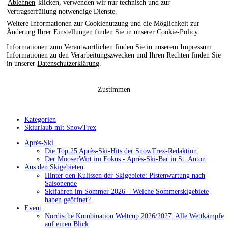
Ablehnen
klicken, verwenden wir nur technisch und zur
Vertragserfüllung notwendige Dienste.
Weitere Informationen zur Cookienutzung und die Möglichkeit zur
Änderung Ihrer Einstellungen finden Sie in unserer
Cookie-Policy
.
Informationen zum Verantwortlichen finden Sie in unserem
Impressum
.
Informationen zu den Verarbeitungszwecken und Ihren Rechten finden Sie
in unserer
Datenschutzerklärung
.
Zustimmen
Kategorien
Skiurlaub mit SnowTrex
Après-Ski
Die Top 25 Après-Ski-Hits der SnowTrex-Redaktion
Der MooserWirt im Fokus - Après-Ski-Bar in St. Anton
Aus den Skigebieten
Hinter den Kulissen der Skigebiete: Pistenwartung nach
Saisonende
Skifahren im Sommer 2026 – Welche Sommerskigebiete
haben geöffnet?
Event
Nordische Kombination Weltcup 2026/2027: Alle Wettkämpfe
auf einen Blick