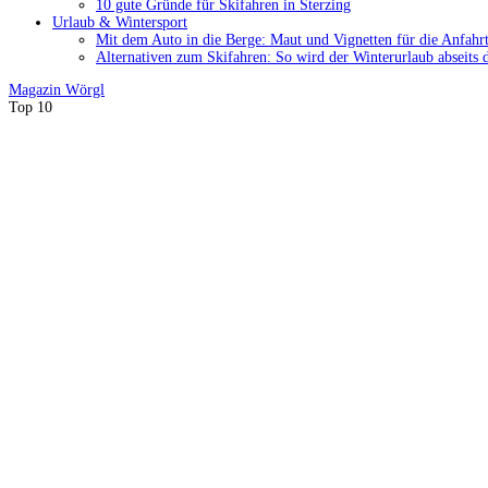
10 gute Gründe für Skifahren in Sterzing
Urlaub & Wintersport
Mit dem Auto in die Berge: Maut und Vignetten für die Anfahrt
Alternativen zum Skifahren: So wird der Winterurlaub abseits 
Magazin
Wörgl
Top 10