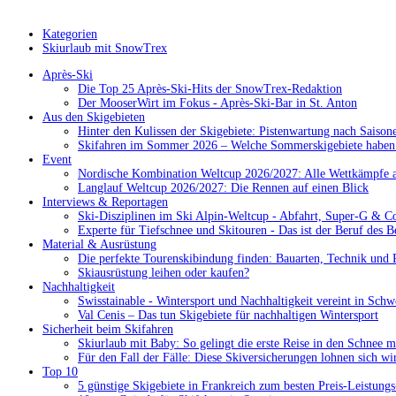
Kategorien
Skiurlaub mit SnowTrex
Après-Ski
Die Top 25 Après-Ski-Hits der SnowTrex-Redaktion
Der MooserWirt im Fokus - Après-Ski-Bar in St. Anton
Aus den Skigebieten
Hinter den Kulissen der Skigebiete: Pistenwartung nach Saison
Skifahren im Sommer 2026 – Welche Sommerskigebiete haben 
Event
Nordische Kombination Weltcup 2026/2027: Alle Wettkämpfe a
Langlauf Weltcup 2026/2027: Die Rennen auf einen Blick
Interviews & Reportagen
Ski-Disziplinen im Ski Alpin-Weltcup - Abfahrt, Super-G & C
Experte für Tiefschnee und Skitouren - Das ist der Beruf des B
Material & Ausrüstung
Die perfekte Tourenskibindung finden: Bauarten, Technik und 
Skiausrüstung leihen oder kaufen?
Nachhaltigkeit
Swisstainable - Wintersport und Nachhaltigkeit vereint in Schw
Val Cenis – Das tun Skigebiete für nachhaltigen Wintersport
Sicherheit beim Skifahren
Skiurlaub mit Baby: So gelingt die erste Reise in den Schnee m
Für den Fall der Fälle: Diese Skiversicherungen lohnen sich wi
Top 10
5 günstige Skigebiete in Frankreich zum besten Preis-Leistungs