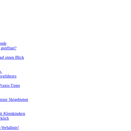
ende
geöffnet?
uf einen Blick
o.
ergführers
Praxis-Tipps
eizer Skigebieten
it Kleinkindern
rklich
-Verhältnis!