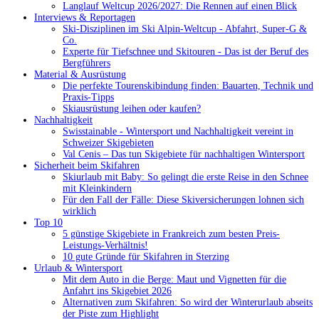
Langlauf Weltcup 2026/2027: Die Rennen auf einen Blick
Interviews & Reportagen
Ski-Disziplinen im Ski Alpin-Weltcup - Abfahrt, Super-G &
Co.
Experte für Tiefschnee und Skitouren - Das ist der Beruf des
Bergführers
Material & Ausrüstung
Die perfekte Tourenskibindung finden: Bauarten, Technik und
Praxis-Tipps
Skiausrüstung leihen oder kaufen?
Nachhaltigkeit
Swisstainable - Wintersport und Nachhaltigkeit vereint in
Schweizer Skigebieten
Val Cenis – Das tun Skigebiete für nachhaltigen Wintersport
Sicherheit beim Skifahren
Skiurlaub mit Baby: So gelingt die erste Reise in den Schnee
mit Kleinkindern
Für den Fall der Fälle: Diese Skiversicherungen lohnen sich
wirklich
Top 10
5 günstige Skigebiete in Frankreich zum besten Preis-
Leistungs-Verhältnis!
10 gute Gründe für Skifahren in Sterzing
Urlaub & Wintersport
Mit dem Auto in die Berge: Maut und Vignetten für die
Anfahrt ins Skigebiet 2026
Alternativen zum Skifahren: So wird der Winterurlaub abseits
der Piste zum Highlight