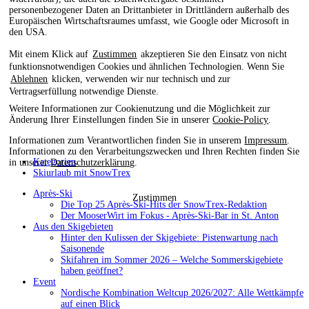
personenbezogener Daten an Drittanbieter in Drittländern außerhalb des
Europäischen Wirtschaftsraumes umfasst, wie Google oder Microsoft in
den USA.
Mit einem Klick auf
Zustimmen
akzeptieren Sie den Einsatz von nicht
funktionsnotwendigen Cookies und ähnlichen Technologien. Wenn Sie
Ablehnen
klicken, verwenden wir nur technisch und zur
Vertragserfüllung notwendige Dienste.
Weitere Informationen zur Cookienutzung und die Möglichkeit zur
Änderung Ihrer Einstellungen finden Sie in unserer
Cookie-Policy
.
Informationen zum Verantwortlichen finden Sie in unserem
Impressum
.
Informationen zu den Verarbeitungszwecken und Ihren Rechten finden Sie
Kategorien
in unserer
Datenschutzerklärung
.
Skiurlaub mit SnowTrex
Après-Ski
Zustimmen
Die Top 25 Après-Ski-Hits der SnowTrex-Redaktion
Der MooserWirt im Fokus - Après-Ski-Bar in St. Anton
Aus den Skigebieten
Hinter den Kulissen der Skigebiete: Pistenwartung nach
Saisonende
Skifahren im Sommer 2026 – Welche Sommerskigebiete
haben geöffnet?
Event
Nordische Kombination Weltcup 2026/2027: Alle Wettkämpfe
auf einen Blick