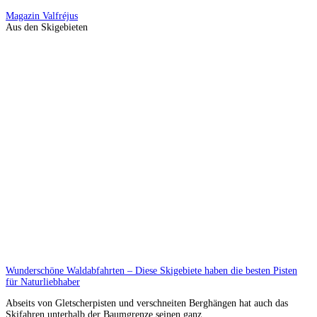
Magazin
Valfréjus
Aus den Skigebieten
Wunderschöne Waldabfahrten – Diese Skigebiete haben die besten Pisten
für Naturliebhaber
Abseits von Gletscherpisten und verschneiten Berghängen hat auch das
Skifahren unterhalb der Baumgrenze seinen ganz ...