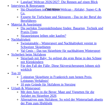
Langlauf Weltcup 2026/2027: Die Rennen auf einen Blick
Interviews & Reportagen
Zustimmen
Ski-Disziplinen im Ski Alpin-Weltcup - Abfahrt, Super-G &
Co.
Experte für Tiefschnee und Skitouren - Das ist der Beruf des
Bergführers
Material & Ausrüstung
Die perfekte Tourenskibindung finden: Bauarten, Technik und
Praxis-Tipps
Skiausrüstung leihen oder kaufen?
Nachhaltigkeit
Swisstainable - Wintersport und Nachhaltigkeit vereint in
Schweizer Skigebieten
Val Cenis – Das tun Skigebiete für nachhaltigen Wintersport
Sicherheit beim Skifahren
Skiurlaub mit Baby: So gelingt die erste Reise in den Schnee
mit Kleinkindern
Für den Fall der Fälle: Diese Skiversicherungen lohnen sich
wirklich
Top 10
5 günstige Skigebiete in Frankreich zum besten Preis-
Leistungs-Verhältnis!
10 gute Gründe für Skifahren in Sterzing
Urlaub & Wintersport
Mit dem Auto in die Berge: Maut und Vignetten für die
Anfahrt ins Skigebiet 2026
Alternativen zum Skifahren: So wird der Winterurlaub abseits
der Piste zum Highlight