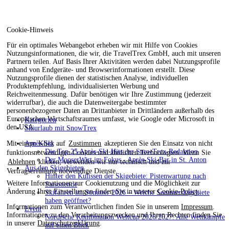
Cookie-Hinweis
Für ein optimales Webangebot erheben wir mit Hilfe von Cookies
Nutzungsinformationen, die wir, die TravelTrex GmbH, auch mit unseren
Partnern teilen. Auf Basis Ihrer Aktivitäten werden dabei Nutzungsprofile
anhand von Endgeräte- und Browserinformationen erstellt. Diese
Nutzungsprofile dienen der statistischen Analyse, individuellen
Produktempfehlung, individualisierten Werbung und
Reichweitenmessung. Dafür benötigen wir Ihre Zustimmung (jederzeit
widerrufbar), die auch die Datenweitergabe bestimmter
personenbezogener Daten an Drittanbieter in Drittländern außerhalb des
Europäischen Wirtschaftsraumes umfasst, wie Google oder Microsoft in
Kategorien
den USA.
Skiurlaub mit SnowTrex
Mit einem Klick auf
Zustimmen
akzeptieren Sie den Einsatz von nicht
Après-Ski
Die Top 25 Après-Ski-Hits der SnowTrex-Redaktion
funktionsnotwendigen Cookies und ähnlichen Technologien. Wenn Sie
Der MooserWirt im Fokus - Après-Ski-Bar in St. Anton
Ablehnen
klicken, verwenden wir nur technisch und zur
Aus den Skigebieten
Vertragserfüllung notwendige Dienste.
Hinter den Kulissen der Skigebiete: Pistenwartung nach
Weitere Informationen zur Cookienutzung und die Möglichkeit zur
Saisonende
Änderung Ihrer Einstellungen finden Sie in unserer
Cookie-Policy
.
Skifahren im Sommer 2026 – Welche Sommerskigebiete
haben geöffnet?
Informationen zum Verantwortlichen finden Sie in unserem
Impressum
.
Event
Informationen zu den Verarbeitungszwecken und Ihren Rechten finden Sie
Nordische Kombination Weltcup 2026/2027: Alle Wettkämpfe
in unserer
Datenschutzerklärung
.
auf einen Blick