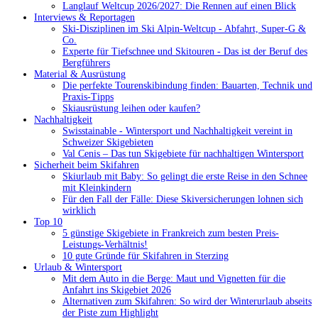
Langlauf Weltcup 2026/2027: Die Rennen auf einen Blick
Interviews & Reportagen
Ski-Disziplinen im Ski Alpin-Weltcup - Abfahrt, Super-G &
Co.
Experte für Tiefschnee und Skitouren - Das ist der Beruf des
Bergführers
Material & Ausrüstung
Die perfekte Tourenskibindung finden: Bauarten, Technik und
Praxis-Tipps
Skiausrüstung leihen oder kaufen?
Nachhaltigkeit
Swisstainable - Wintersport und Nachhaltigkeit vereint in
Schweizer Skigebieten
Val Cenis – Das tun Skigebiete für nachhaltigen Wintersport
Sicherheit beim Skifahren
Skiurlaub mit Baby: So gelingt die erste Reise in den Schnee
mit Kleinkindern
Für den Fall der Fälle: Diese Skiversicherungen lohnen sich
wirklich
Top 10
5 günstige Skigebiete in Frankreich zum besten Preis-
Leistungs-Verhältnis!
10 gute Gründe für Skifahren in Sterzing
Urlaub & Wintersport
Mit dem Auto in die Berge: Maut und Vignetten für die
Anfahrt ins Skigebiet 2026
Alternativen zum Skifahren: So wird der Winterurlaub abseits
der Piste zum Highlight