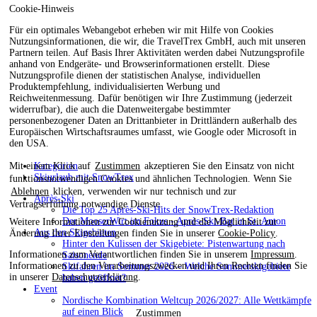
Cookie-Hinweis
Für ein optimales Webangebot erheben wir mit Hilfe von Cookies
Nutzungsinformationen, die wir, die TravelTrex GmbH, auch mit unseren
Partnern teilen. Auf Basis Ihrer Aktivitäten werden dabei Nutzungsprofile
anhand von Endgeräte- und Browserinformationen erstellt. Diese
Nutzungsprofile dienen der statistischen Analyse, individuellen
Produktempfehlung, individualisierten Werbung und
Reichweitenmessung. Dafür benötigen wir Ihre Zustimmung (jederzeit
widerrufbar), die auch die Datenweitergabe bestimmter
personenbezogener Daten an Drittanbieter in Drittländern außerhalb des
Europäischen Wirtschaftsraumes umfasst, wie Google oder Microsoft in
den USA.
Kategorien
Mit einem Klick auf
Zustimmen
akzeptieren Sie den Einsatz von nicht
Skiurlaub mit SnowTrex
funktionsnotwendigen Cookies und ähnlichen Technologien. Wenn Sie
Ablehnen
klicken, verwenden wir nur technisch und zur
Après-Ski
Vertragserfüllung notwendige Dienste.
Die Top 25 Après-Ski-Hits der SnowTrex-Redaktion
Der MooserWirt im Fokus - Après-Ski-Bar in St. Anton
Weitere Informationen zur Cookienutzung und die Möglichkeit zur
Aus den Skigebieten
Änderung Ihrer Einstellungen finden Sie in unserer
Cookie-Policy
.
Hinter den Kulissen der Skigebiete: Pistenwartung nach
Informationen zum Verantwortlichen finden Sie in unserem
Impressum
.
Saisonende
Informationen zu den Verarbeitungszwecken und Ihren Rechten finden Sie
Skifahren im Sommer 2026 – Welche Sommerskigebiete
in unserer
Datenschutzerklärung
.
haben geöffnet?
Event
Nordische Kombination Weltcup 2026/2027: Alle Wettkämpfe
auf einen Blick
Zustimmen